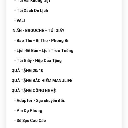
• Túi Vải Không Dệt
• Túi Xách Du Lịch
• VALI
IN ẤN - BROUCHE - TÚI GIẤY
• Bao Thư - Bì Thư - Phong Bì
• Lịch Để Bàn - Lịch Treo Tường
• Túi Giấy - Hộp Quà Tặng
QUÀ TẶNG 20/10
QUÀ TẶNG BẢO HIỂM MANULIFE
QUÀ TẶNG CÔNG NGHỆ
• Adapter - Sạc chuyển đổi.
• Pin Dự Phòng
• Sổ Sạc Cao Cấp