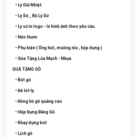
• Ly Giữ Nhiệt
• Ly Sứ _ Bộ Ly Sứ
• Ly sứ in logo - In hình ảnh theo yêu cầu.
• Nến thơm
• Phụ kiện ( Ống hút, muỗng nĩa , hộp đựng )
• Qùa Tặng Lúa Mạch - Nhựa
QUÀ TẶNG GỖ
• Bút gỗ
• Đế lót ly
• Đồng hồ gỗ quảng cáo
• Hộp Đựng Bằng Gỗ
• Khay đựng bút
• Lịch gỗ