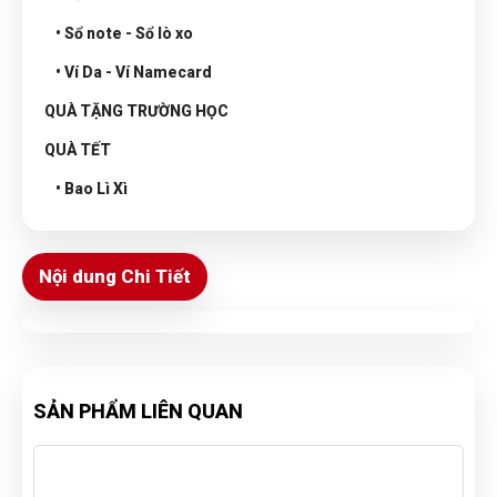
• Sổ note - Sổ lò xo
• Ví Da - Ví Namecard
QUÀ TẶNG TRƯỜNG HỌC
QUÀ TẾT
• Bao Lì Xì
Nội dung Chi Tiết
SẢN PHẨM LIÊN QUAN