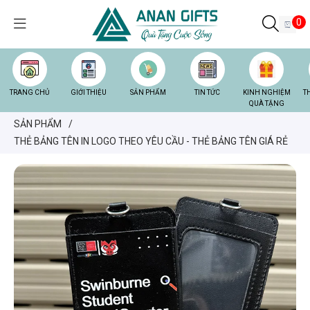
0
TRANG CHỦ
GIỚI THIỆU
SẢN PHẨM
TIN TỨC
KINH NGHIỆM
T
QUÀ TẶNG
SẢN PHẨM
/
THẺ BẢNG TÊN IN LOGO THEO YÊU CẦU - THẺ BẢNG TÊN GIÁ RẺ