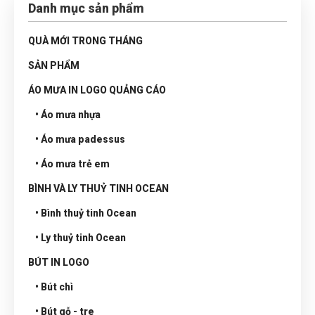
Danh mục sản phẩm
QUÀ MỚI TRONG THÁNG
SẢN PHẨM
ÁO MƯA IN LOGO QUẢNG CÁO
• Áo mưa nhựa
• Áo mưa padessus
• Áo mưa trẻ em
BÌNH VÀ LY THUỶ TINH OCEAN
• Bình thuỷ tinh Ocean
• Ly thuỷ tinh Ocean
BÚT IN LOGO
• Bút chì
• Bút gỗ - tre