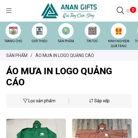
0
TRANG CHỦ
GIỚI THIỆU
SẢN PHẨM
TIN TỨC
KINH NGHIỆM
T
QUÀ TẶNG
SẢN PHẨM
/
ÁO MƯA IN LOGO QUẢNG CÁO
ÁO MƯA IN LOGO QUẢNG
CÁO
Lọc sản phẩm
Sắp xếp