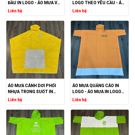
ĐẦU IN LOGO - ÁO MƯA VẢI
LOGO THEO YÊU CẦU - ÁO
DÙ GIÁ RẺ
MƯA GIÁ XƯỞNG
Liên hệ
Liên hệ
ÁO MƯA CÁNH DƠI PHỐI
ÁO MƯA QUẢNG CÁO IN
NHỰA TRONG SUỐT IN
LOGO - ÁO MƯA IN LOGO
LOGO QUẢNG CÁO
GIÁ RẺ
Liên hệ
Liên hệ