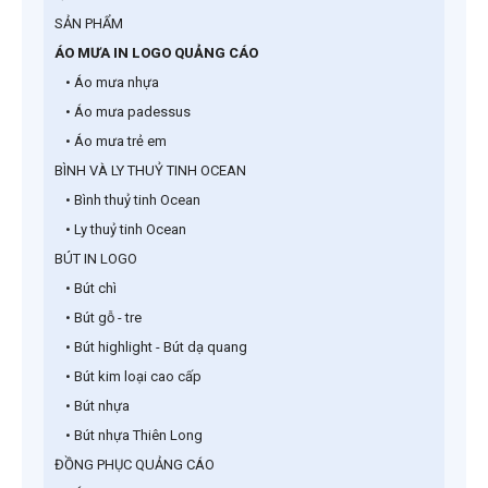
SẢN PHẨM
ÁO MƯA IN LOGO QUẢNG CÁO
• Áo mưa nhựa
• Áo mưa padessus
• Áo mưa trẻ em
BÌNH VÀ LY THUỶ TINH OCEAN
• Bình thuỷ tinh Ocean
• Ly thuỷ tinh Ocean
BÚT IN LOGO
• Bút chì
• Bút gỗ - tre
• Bút highlight - Bút dạ quang
• Bút kim loại cao cấp
• Bút nhựa
• Bút nhựa Thiên Long
ĐỒNG PHỤC QUẢNG CÁO