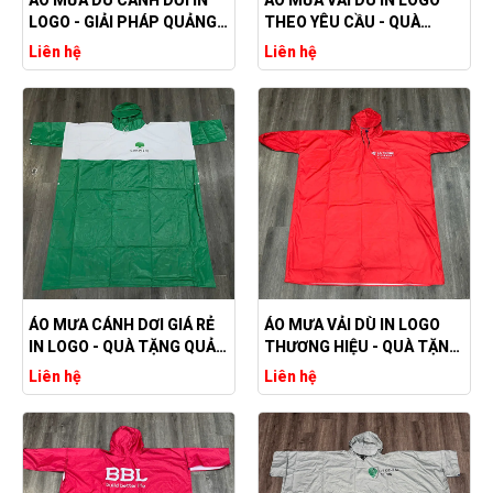
LOGO - GIẢI PHÁP QUẢNG
THEO YÊU CẦU - QUÀ
BÁ THƯƠNG HIỆU HIỆU
TẶNG QUẢNG CÁO CAO
Liên hệ
Liên hệ
QUẢ
CẤP CHO DOANH NGHIỆP
ÁO MƯA CÁNH DƠI GIÁ RẺ
ÁO MƯA VẢI DÙ IN LOGO
IN LOGO - QUÀ TẶNG QUẢN
THƯƠNG HIỆU - QUÀ TẶNG
BÁ THƯƠNG HIỆU HIỆU
QUẢNG CÁO GIÁ RẺ
Liên hệ
Liên hệ
QUẢ