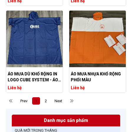
Liên hệ
Liên hệ
ÁO MƯA DÙ KHỔ RỘNG IN
ÁO MƯA NHỰA KHỔ RỘNG
LOGO CUBE SYSTEM - ÁO
PHỐI MÀU
MƯA DÙ MÀU XANH
Liên hệ
Liên hệ
DƯƠNG
Prev
1
2
Next
Danh mục sản phẩm
QUÀ MỚI TRONG THÁNG