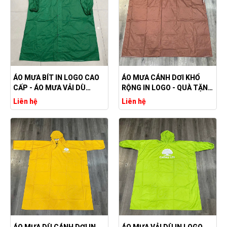
ÁO MƯA BÍT IN LOGO CAO
ÁO MƯA CÁNH DƠI KHỔ
CẤP - ÁO MƯA VẢI DÙ
RỘNG IN LOGO - QUÀ TẶNG
CHỐNG THẤM HIỆU QUẢ
QUẢNG CÁO HIỆU QUẢ
Liên hệ
Liên hệ
ÁO MƯA DÙ CÁNH DƠI IN
ÁO MƯA VẢI DÙ IN LOGO