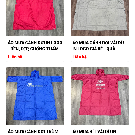
ÁO MƯA CÁNH DƠI IN LOGO
ÁO MƯA CÁNH DƠI VẢI DÙ
- BỀN, ĐẸP, CHỐNG THẤM
IN LOGO GIÁ RẺ - QUÀ
NƯỚC
TẶNG DOANH NGHIỆP,
Liên hệ
Liên hệ
PHÒNG KHÁM, BỆNH VIỆN
ÁO MƯA CÁNH DƠI TRÙM
ÁO MƯA BÍT VẢI DÙ IN