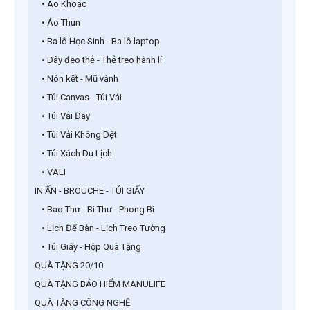
• Áo Khoác
• Áo Thun
• Ba lô Học Sinh - Ba lô laptop
• Dây đeo thẻ - Thẻ treo hành lí
• Nón kết - Mũ vành
• Túi Canvas - Túi Vải
• Túi Vải Đay
• Túi Vải Không Dệt
• Túi Xách Du Lịch
• VALI
IN ẤN - BROUCHE - TÚI GIẤY
• Bao Thư - Bì Thư - Phong Bì
• Lịch Để Bàn - Lịch Treo Tường
• Túi Giấy - Hộp Quà Tặng
QUÀ TẶNG 20/10
QUÀ TẶNG BẢO HIỂM MANULIFE
QUÀ TẶNG CÔNG NGHỆ