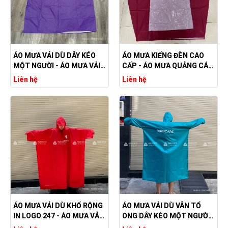
ÁO MƯA VẢI DÙ DÂY KÉO
ÁO MƯA KIẾNG ĐÈN CAO
MỘT NGƯỜI - ÁO MƯA VẢI
CẤP - ÁO MƯA QUẢNG CÁO
DÙ IN LOGO THEO YÊU CẦU
CHẤT LƯỢNG
Liên hệ
Liên hệ
ÁO MƯA VẢI DÙ KHỔ RỘNG
ÁO MƯA VẢI DÙ VÂN TỔ
IN LOGO 247 - ÁO MƯA VẢI
ONG DÂY KÉO MỘT NGƯỜI
DÙ CHẤT LƯỢNG
IN LOGO BM