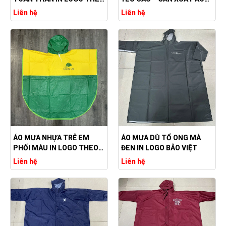
YÊU CẦU
MƯA GIÁ RẺ
Liên hệ
Liên hệ
ÁO MƯA NHỰA TRẺ EM
ÁO MƯA DÙ TỔ ONG MÀ
PHỐI MÀU IN LOGO THEO
ĐEN IN LOGO BẢO VIỆT
YÊU CẦU
Liên hệ
Liên hệ