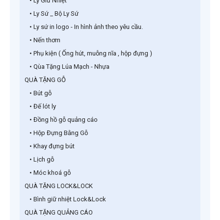
• Ly Giữ Nhiệt
• Ly Sứ _ Bộ Ly Sứ
• Ly sứ in logo - In hình ảnh theo yêu cầu.
• Nến thơm
• Phụ kiện ( Ống hút, muỗng nĩa , hộp đựng )
• Qùa Tặng Lúa Mạch - Nhựa
QUÀ TẶNG GỖ
• Bút gỗ
• Đế lót ly
• Đồng hồ gỗ quảng cáo
• Hộp Đựng Bằng Gỗ
• Khay đựng bút
• Lịch gỗ
• Móc khoá gỗ
QUÀ TẶNG LOCK&LOCK
• Bình giữ nhiệt Lock&Lock
QUÀ TẶNG QUẢNG CÁO