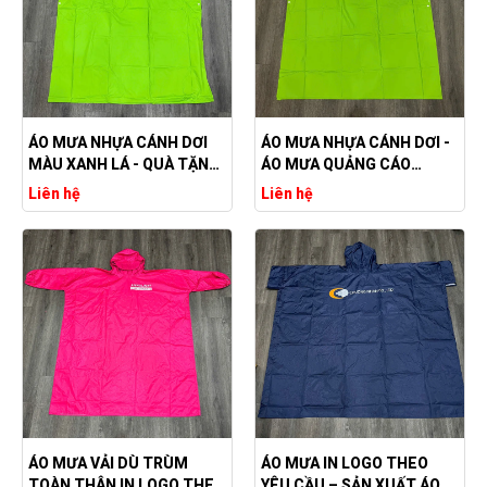
ÁO MƯA NHỰA CÁNH DƠI
ÁO MƯA NHỰA CÁNH DƠI -
MÀU XANH LÁ - QUÀ TẶNG
ÁO MƯA QUẢNG CÁO
DOANH NGHIỆP
THƯƠNG HIỆU
Liên hệ
Liên hệ
ÁO MƯA VẢI DÙ TRÙM
ÁO MƯA IN LOGO THEO
TOÀN THÂN IN LOGO THEO
YÊU CẦU – SẢN XUẤT ÁO