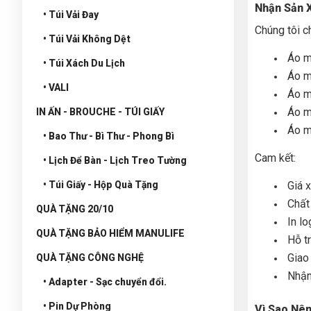
Nhận Sản 
• Túi Vải Đay
Chúng tôi 
• Túi Vải Không Dệt
Áo m
• Túi Xách Du Lịch
Áo m
• VALI
Áo m
Áo m
IN ẤN - BROUCHE - TÚI GIẤY
Áo m
• Bao Thư - Bì Thư - Phong Bì
Cam kết:
• Lịch Để Bàn - Lịch Treo Tường
• Túi Giấy - Hộp Quà Tặng
Giá 
Chất
QUÀ TẶNG 20/10
In l
QUÀ TẶNG BẢO HIỂM MANULIFE
Hỗ tr
Giao
QUÀ TẶNG CÔNG NGHỆ
Nhận
• Adapter - Sạc chuyển đổi.
• Pin Dự Phòng
Vì Sao Nê