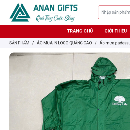
TRANG CHỦ
GIỚI THIỆU
SẢN PHẨM
/
ÁO MƯA IN LOGO QUẢNG CÁO
/
Áo mưa padess