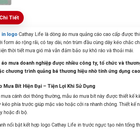
Chi Tiết
 in logo
Cathay Life là dòng áo mưa quảng cáo cao cấp được thiết
Với form áo rộng rãi, có tay dài, nón trùm đầu cùng dây kéo chắc
kiện thời tiết mưa gió mà vẫn đảm bảo sự khô ráo và thoải mái.
 áo mưa doanh nghiệp được nhiều công ty, tổ chức và thươn
ặc chương trình quảng bá thương hiệu nhờ tính ứng dụng ca
o Mưa Bít Hiện Đại – Tiện Lợi Khi Sử Dụng
 mưa cánh dơi thông thường, mẫu áo mưa bít này được thiết kế kí
 kéo phía trước giúp mặc vào hoặc cởi ra nhanh chóng. Thiết kế 
y hoặc đi bộ.
h nổi bật kết hợp logo Cathay Life in trước ngực tạo nên tổng t