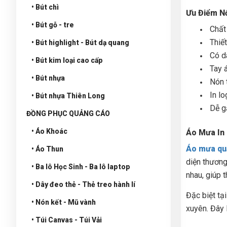
• Bút chì
Ưu Điểm Nổ
• Bút gỗ - tre
Chất
Thiế
• Bút highlight - Bút dạ quang
Có d
• Bút kim loại cao cấp
Tay 
• Bút nhựa
Nón 
In l
• Bút nhựa Thiên Long
Dễ g
ĐỒNG PHỤC QUẢNG CÁO
• Áo Khoác
Áo Mưa In
Áo mưa qu
• Áo Thun
diện thương
• Ba lô Học Sinh - Ba lô laptop
nhau, giúp 
• Dây đeo thẻ - Thẻ treo hành lí
Đặc biệt tạ
• Nón kết - Mũ vành
xuyên. Đây 
• Túi Canvas - Túi Vải