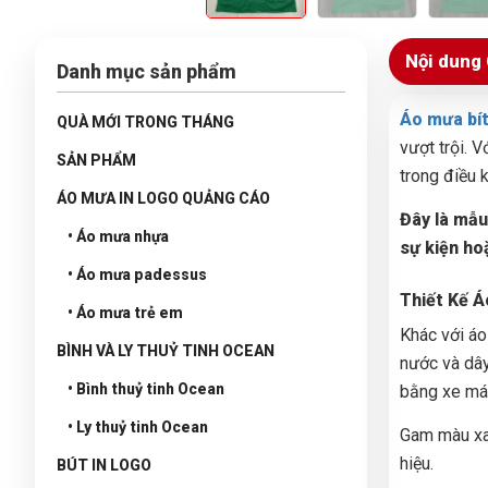
Nội dung 
Danh mục sản phẩm
Áo mưa bít
QUÀ MỚI TRONG THÁNG
vượt trội. 
SẢN PHẨM
trong điều 
ÁO MƯA IN LOGO QUẢNG CÁO
Đây là mẫu
• Áo mưa nhựa
sự kiện ho
• Áo mưa padessus
Thiết Kế Á
• Áo mưa trẻ em
Khác với áo
BÌNH VÀ LY THUỶ TINH OCEAN
nước và dây
• Bình thuỷ tinh Ocean
bằng xe má
• Ly thuỷ tinh Ocean
Gam màu xan
hiệu.
BÚT IN LOGO