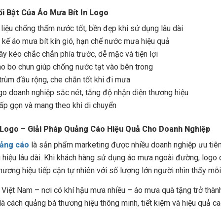
i Bật Của Áo Mưa Bít In Logo
 liệu chống thấm nước tốt, bền đẹp khi sử dụng lâu dài
t kế áo mưa bít kín gió, hạn chế nước mưa hiệu quả
ây kéo chắc chắn phía trước, dễ mặc và tiện lợi
áo bo chun giúp chống nước tạt vào bên trong
trùm đầu rộng, che chắn tốt khi đi mưa
ogo doanh nghiệp sắc nét, tăng độ nhận diện thương hiệu
ấp gọn và mang theo khi di chuyển
 Logo – Giải Pháp Quảng Cáo Hiệu Quả Cho Doanh Nghiệp
ảng cáo
là sản phẩm marketing được nhiều doanh nghiệp ưu tiên 
 hiệu lâu dài. Khi khách hàng sử dụng áo mưa ngoài đường, logo d
thương hiệu tiếp cận tự nhiên với số lượng lớn người nhìn thấy mỗi
i Việt Nam – nơi có khí hậu mưa nhiều – áo mưa quà tặng trở thà
là cách quảng bá thương hiệu thông minh, tiết kiệm và hiệu quả ca