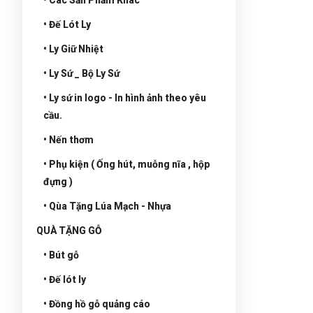
• Đế Lót Ly
• Ly Giữ Nhiệt
• Ly Sứ _ Bộ Ly Sứ
• Ly sứ in logo - In hình ảnh theo yêu
cầu.
• Nến thơm
• Phụ kiện ( Ống hút, muỗng nĩa , hộp
đựng )
• Qùa Tặng Lúa Mạch - Nhựa
QUÀ TẶNG GỖ
• Bút gỗ
• Đế lót ly
• Đồng hồ gỗ quảng cáo