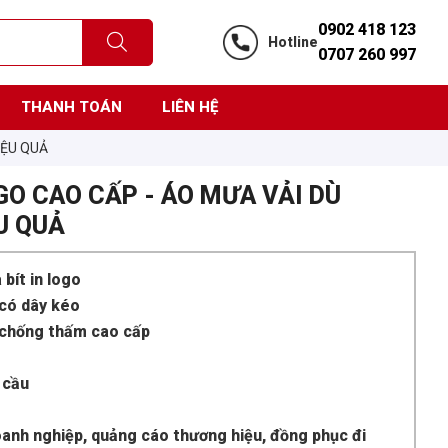
0902 418 123
Hotline
0707 260 997
THANH TOÁN
LIÊN HỆ
IỆU QUẢ
GO CAO CẤP - ÁO MƯA VẢI DÙ
U QUẢ
bít in logo
 có dây kéo
n chống thấm cao cấp
 cầu
anh nghiệp, quảng cáo thương hiệu, đồng phục đi