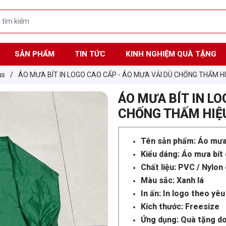
SẢN PHẨM
TIN TỨC
KINH NGHIỆM QUÀ TẶNG
us
/
ÁO MƯA BÍT IN LOGO CAO CẤP - ÁO MƯA VẢI DÙ CHỐNG THẤM H
ÁO MƯA BÍT IN LO
CHỐNG THẤM HIỆ
Tên sản phẩm: Áo mưa 
Kiểu dáng: Áo mưa bít
Chất liệu: PVC / Nylo
Màu sắc: Xanh lá
In ấn: In logo theo yêu
Kích thước: Freesize
Ứng dụng: Quà tặng do