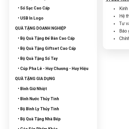
• Sổ Sạc Cao Cấp
Kinh
Hệ t
• USB In Logo
Tư v
QUÀ TẶNG DOANH NGHIỆP
Báo 
Chín
• Bộ Quà Tặng Để Bàn Cao Cấp
• Bộ Quà Tặng Giftset Cao Cấp
• Bộ Quà Tặng Sổ Tay
• Cúp Pha Lê - Huy Chương - Huy Hiệu
QUÀ TẶNG GIA DỤNG
• Bình Giữ Nhiệt
• Bình Nước Thủy Tinh
• Bộ Bình Ly Thủy Tinh
• Bộ Quà Tặng Nhà Bếp
• Các Sản Phẩm Khác