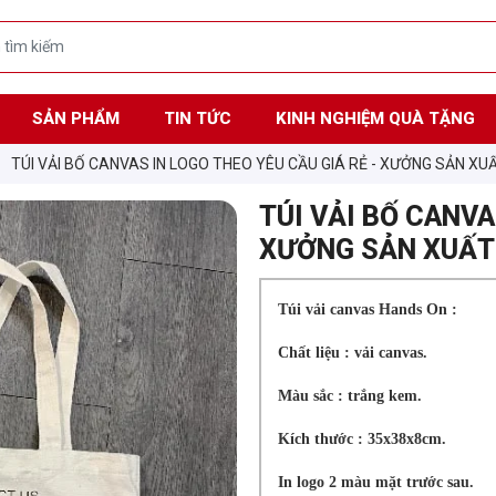
SẢN PHẨM
TIN TỨC
KINH NGHIỆM QUÀ TẶNG
TÚI VẢI BỐ CANVAS IN LOGO THEO YÊU CẦU GIÁ RẺ - XƯỞNG SẢN XU
TÚI VẢI BỐ CANVA
XƯỞNG SẢN XUẤT 
Túi vải canvas Hands On :
Chất liệu : vải canvas.
Màu sắc : trắng kem.
Kích thước : 35x38x8cm.
In logo 2 màu mặt trước sau.