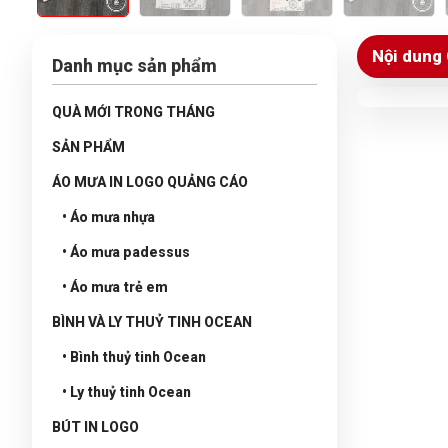
Nội dung 
Danh mục sản phẩm
QUÀ MỚI TRONG THÁNG
SẢN PHẨM
ÁO MƯA IN LOGO QUẢNG CÁO
• Áo mưa nhựa
• Áo mưa padessus
• Áo mưa trẻ em
BÌNH VÀ LY THUỶ TINH OCEAN
• Bình thuỷ tinh Ocean
• Ly thuỷ tinh Ocean
BÚT IN LOGO