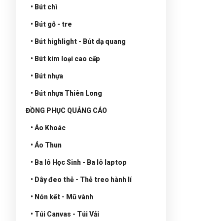
• Bút chì
• Bút gỗ - tre
• Bút highlight - Bút dạ quang
• Bút kim loại cao cấp
• Bút nhựa
• Bút nhựa Thiên Long
ĐỒNG PHỤC QUẢNG CÁO
• Áo Khoác
• Áo Thun
• Ba lô Học Sinh - Ba lô laptop
• Dây đeo thẻ - Thẻ treo hành lí
• Nón kết - Mũ vành
• Túi Canvas - Túi Vải