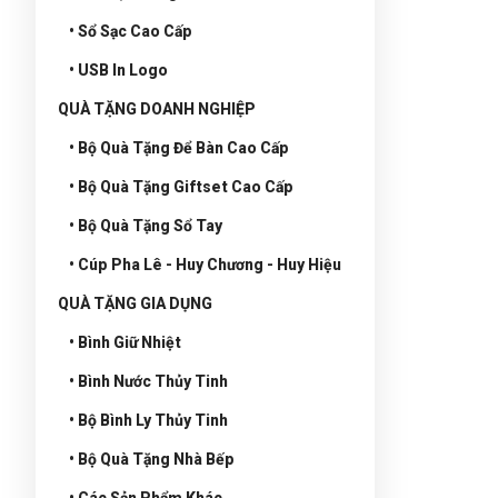
• Sổ Sạc Cao Cấp
• USB In Logo
QUÀ TẶNG DOANH NGHIỆP
• Bộ Quà Tặng Để Bàn Cao Cấp
• Bộ Quà Tặng Giftset Cao Cấp
• Bộ Quà Tặng Sổ Tay
• Cúp Pha Lê - Huy Chương - Huy Hiệu
QUÀ TẶNG GIA DỤNG
• Bình Giữ Nhiệt
• Bình Nước Thủy Tinh
• Bộ Bình Ly Thủy Tinh
• Bộ Quà Tặng Nhà Bếp
• Các Sản Phẩm Khác