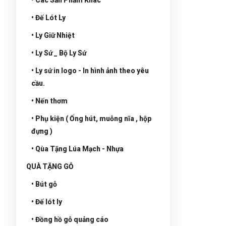
• Đế Lót Ly
• Ly Giữ Nhiệt
• Ly Sứ _ Bộ Ly Sứ
• Ly sứ in logo - In hình ảnh theo yêu
cầu.
• Nến thơm
• Phụ kiện ( Ống hút, muỗng nĩa , hộp
đựng )
• Qùa Tặng Lúa Mạch - Nhựa
QUÀ TẶNG GỖ
• Bút gỗ
• Đế lót ly
• Đồng hồ gỗ quảng cáo