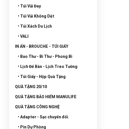
• Túi Vải Đay
• Túi Vải Không Dệt
• Túi Xách Du Lịch
• VALI
IN ẤN - BROUCHE - TÚI GIẤY
• Bao Thư - Bì Thư - Phong Bì
• Lịch Để Bàn - Lịch Treo Tường
• Túi Giấy - Hộp Quà Tặng
QUÀ TẶNG 20/10
QUÀ TẶNG BẢO HIỂM MANULIFE
QUÀ TẶNG CÔNG NGHỆ
• Adapter - Sạc chuyển đổi.
• Pin Dự Phòng