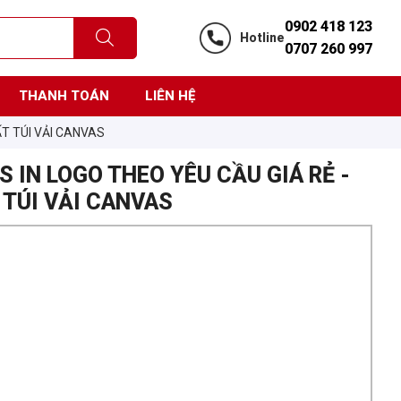
0902 418 123
Hotline
0707 260 997
THANH TOÁN
LIÊN HỆ
ẤT TÚI VẢI CANVAS
S IN LOGO THEO YÊU CẦU GIÁ RẺ -
TÚI VẢI CANVAS