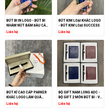
BÚT BI IN LOGO - BÚT BI
BÚT KIM LOẠI KHẮC LOGO
NHÁM NÚT BẤM ĐẦU CẢM
- BÚT KIM LOẠI SUCCESS
ỨNG
Liên hệ
Liên hệ
BÚT KÍ CAO CẤP PARKER
BỘ GIFT NAM LONG ADC -
KHẮC LOGO LÀM QUÀ
BỘ GIFT 2 MÓN BÚT BI - VÍ
TẶNG
DA PU
Liên hệ
Liên hệ