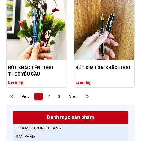
BÚT KHẮC TÊN LOGO
BÚT KIM LOẠI KHẮC LOGO
THEO YÊU CẦU
Liên hệ
Liên hệ
Prev
1
2
3
Next
Danh mục sản phẩm
QUÀ MỚI TRONG THÁNG
SẢN PHẨM