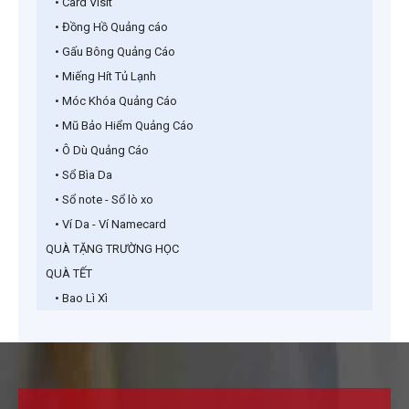
• Card Visit
• Đồng Hồ Quảng cáo
• Gấu Bông Quảng Cáo
• Miếng Hít Tủ Lạnh
• Móc Khóa Quảng Cáo
• Mũ Bảo Hiểm Quảng Cáo
• Ô Dù Quảng Cáo
• Sổ Bìa Da
• Sổ note - Sổ lò xo
• Ví Da - Ví Namecard
QUÀ TẶNG TRƯỜNG HỌC
QUÀ TẾT
• Bao Lì Xì