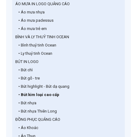
ÁO MƯA IN LOGO QUẢNG CÁO
• Áo mưa nhựa
• Áo mưa padessus
• Áo mưa trẻ em
BÌNH VÀ LY THUỶ TINH OCEAN
• Bình thuỷ tinh Ocean
• Ly thuỷ tinh Ocean
BÚT IN LOGO
• Bút chì
• Bút gỗ - tre
• Bút highlight - Bút dạ quang
• Bút kim loại cao cấp
• Bút nhựa
• Bút nhựa Thiên Long
ĐỒNG PHỤC QUẢNG CÁO
• Áo Khoác
• Áo Thun