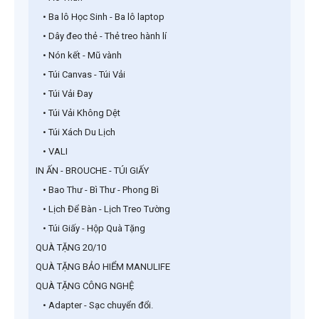
• Ba lô Học Sinh - Ba lô laptop
• Dây đeo thẻ - Thẻ treo hành lí
• Nón kết - Mũ vành
• Túi Canvas - Túi Vải
• Túi Vải Đay
• Túi Vải Không Dệt
• Túi Xách Du Lịch
• VALI
IN ẤN - BROUCHE - TÚI GIẤY
• Bao Thư - Bì Thư - Phong Bì
• Lịch Để Bàn - Lịch Treo Tường
• Túi Giấy - Hộp Quà Tặng
QUÀ TẶNG 20/10
QUÀ TẶNG BẢO HIỂM MANULIFE
QUÀ TẶNG CÔNG NGHỆ
• Adapter - Sạc chuyển đổi.