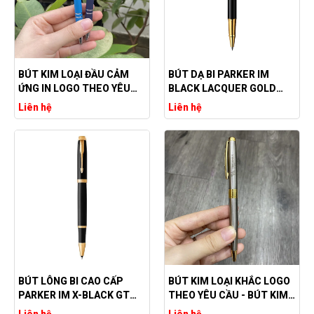
BÚT KIM LOẠI ĐẦU CẢM
BÚT DẠ BI PARKER IM
ỨNG IN LOGO THEO YÊU
BLACK LACQUER GOLD
CẦU
S0856360
Liên hệ
Liên hệ
BÚT LÔNG BI CAO CẤP
BÚT KIM LOẠI KHẮC LOGO
PARKER IM X-BLACK GT
THEO YÊU CẦU - BÚT KIM
TB4-1975576
LOẠI CHẤT LƯỢNG
Liên hệ
Liên hệ