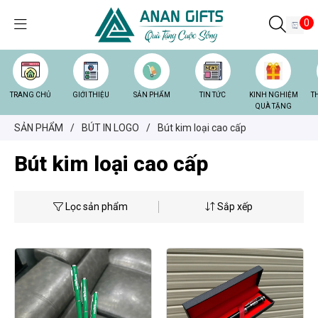
0
TRANG CHỦ
GIỚI THIỆU
SẢN PHẨM
TIN TỨC
KINH NGHIỆM
T
QUÀ TẶNG
SẢN PHẨM
/
BÚT IN LOGO
/
Bút kim loại cao cấp
Bút kim loại cao cấp
Lọc sản phẩm
Sắp xếp