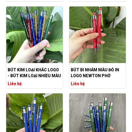
LONG ADC
BÚT KIM LOẠI KHẮC LOGO
BÚT BI NHÁM MÀU ĐỎ IN
- BÚT KIM LOẠI NHIỀU MÀU
LOGO NEWTON PHỞ
Liên hệ
Liên hệ