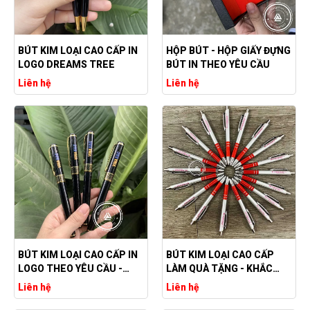
BÚT KIM LOẠI CAO CẤP IN
HỘP BÚT - HỘP GIẤY ĐỰNG
LOGO DREAMS TREE
BÚT IN THEO YÊU CẦU
Liên hệ
Liên hệ
BÚT KIM LOẠI CAO CẤP IN
BÚT KIM LOẠI CAO CẤP
LOGO THEO YÊU CẦU -
LÀM QUÀ TẶNG - KHẮC
BÚT KIM LOẠI VIỀN VÀNG
CHỮ THEO YÊU CẦU
Liên hệ
Liên hệ
IN LOGO VINA E&C