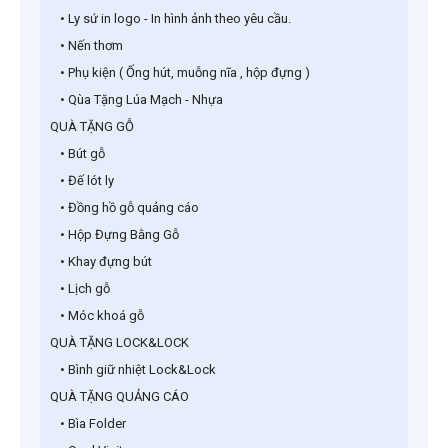
• Ly sứ in logo - In hình ảnh theo yêu cầu.
• Nến thơm
• Phụ kiện ( Ống hút, muỗng nĩa , hộp đựng )
• Qùa Tặng Lúa Mạch - Nhựa
QUÀ TẶNG GỖ
• Bút gỗ
• Đế lót ly
• Đồng hồ gỗ quảng cáo
• Hộp Đựng Bằng Gỗ
• Khay đựng bút
• Lịch gỗ
• Móc khoá gỗ
QUÀ TẶNG LOCK&LOCK
• Bình giữ nhiệt Lock&Lock
QUÀ TẶNG QUẢNG CÁO
• Bìa Folder