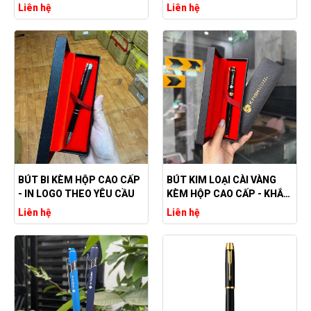
LOGO RMIT
ĐỰNG
Liên hệ
Liên hệ
BÚT BI KÈM HỘP CAO CẤP
BÚT KIM LOẠI CÀI VÀNG
- IN LOGO THEO YÊU CẦU
KÈM HỘP CAO CẤP - KHẮC
LOGO THEO YÊU CẦU
Liên hệ
Liên hệ