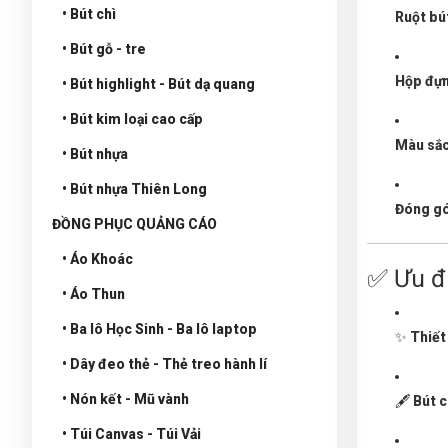
• Bút chì
Ruột bú
• Bút gỗ - tre
Hộp đự
• Bút highlight - Bút dạ quang
• Bút kim loại cao cấp
Màu sắc
• Bút nhựa
• Bút nhựa Thiên Long
Đóng gó
ĐỒNG PHỤC QUẢNG CÁO
• Áo Khoác
✅ Ưu đ
• Áo Thun
• Ba lô Học Sinh - Ba lô laptop
✨
Thiết
• Dây đeo thẻ - Thẻ treo hành lí
• Nón kết - Mũ vành
🖋
Bút c
• Túi Canvas - Túi Vải