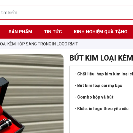
SẢN PHẨM
TIN TỨC
KINH NGHIỆM QUÀ TẶNG
LOẠI KÈM HỘP SANG TRỌNG IN LOGO RMIT
BÚT KIM LOẠI KÈ
- Chất liệu: hợp kim kim loại c
- Bút kim loại cài mạ bạc
- Combo hộp và bút
- Khắc. in logo theo yêu cầu