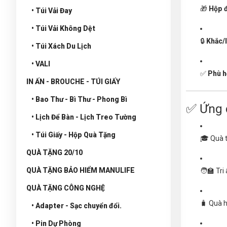
🎁
Hộp đ
• Túi Vải Đay
• Túi Vải Không Dệt
🔒
Khắc/I
• Túi Xách Du Lịch
• VALI
✅
Phù h
IN ẤN - BROUCHE - TÚI GIẤY
• Bao Thư - Bì Thư - Phong Bì
✅ Ứng 
• Lịch Để Bàn - Lịch Treo Tường
• Túi Giấy - Hộp Quà Tặng
🎓 Quà t
QUÀ TẶNG 20/10
QUÀ TẶNG BẢO HIỂM MANULIFE
🧑‍🏫 Tr
QUÀ TẶNG CÔNG NGHỆ
🧳 Quà h
• Adapter - Sạc chuyển đổi.
• Pin Dự Phòng