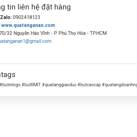
 tin liên hệ đặt hàng
Zalo:
0902418123
:
www.quatanganan.com
70/32 Nguyễn Háo Vĩnh - P. Phú Thọ Hòa - TP.HCM
uatanganan1@gmail.com
tags
 #butinlogo #butRMIT #quatanggiaoduc #butcaocap #quatangdoanhn