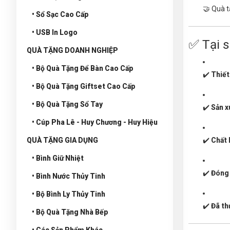
🤝 Quà t
• Sổ Sạc Cao Cấp
• USB In Logo
✅ Tại 
QUÀ TẶNG DOANH NGHIỆP
• Bộ Quà Tặng Để Bàn Cao Cấp
✔️
Thiết
• Bộ Quà Tặng Giftset Cao Cấp
• Bộ Quà Tặng Sổ Tay
✔️
Sản x
• Cúp Pha Lê - Huy Chương - Huy Hiệu
QUÀ TẶNG GIA DỤNG
✔️
Chất 
• Bình Giữ Nhiệt
✔️
Đóng 
• Bình Nước Thủy Tinh
• Bộ Bình Ly Thủy Tinh
✔️
Đã th
• Bộ Quà Tặng Nhà Bếp
• Các Sản Phẩm Khác