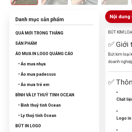
Nội dung 
Danh mục sản phẩm
BÚT KIM LO
QUÀ MỚI TRONG THÁNG
✅ Giới
SẢN PHẨM
ÁO MƯA IN LOGO QUẢNG CÁO
Bút kim loại 
doanh nghiệp
• Áo mưa nhựa
• Áo mưa padessus
✅ Thôn
• Áo mưa trẻ em
BÌNH VÀ LY THUỶ TINH OCEAN
Chất liệ
• Bình thuỷ tinh Ocean
• Ly thuỷ tinh Ocean
Logo in
BÚT IN LOGO