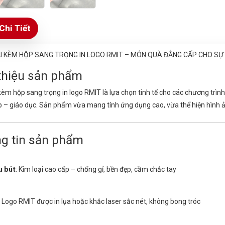
Chi Tiết
ẠI KÈM HỘP SANG TRỌNG IN LOGO RMIT – MÓN QUÀ ĐẲNG CẤP CHO SỰ 
 thiệu sản phẩm
kèm hộp sang trọng in logo RMIT là lựa chọn tinh tế cho các chương trình 
 – giáo dục. Sản phẩm vừa mang tính ứng dụng cao, vừa thể hiện hình 
g tin sản phẩm
u bút
: Kim loại cao cấp – chống gỉ, bền đẹp, cầm chắc tay
: Logo RMIT được in lụa hoặc khắc laser sắc nét, không bong tróc