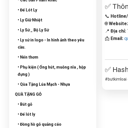
✅ Thông
• Đế Lót Ly
📞
Hotline/
• Ly Giữ Nhiệt
🌐
Website
• Ly Sứ _ Bộ Ly Sứ
📍
Địa chỉ:
📩
Email:
q
• Ly sứ in logo - In hình ảnh theo yêu
cầu.
• Nến thơm
• Phụ kiện ( Ống hút, muỗng nĩa , hộp
✅ Hash
đựng )
#butkimloai
• Qùa Tặng Lúa Mạch - Nhựa
QUÀ TẶNG GỖ
• Bút gỗ
• Đế lót ly
• Đồng hồ gỗ quảng cáo