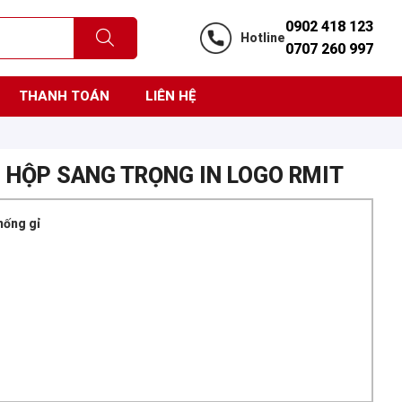
0902 418 123
Hotline
0707 260 997
THANH TOÁN
LIÊN HỆ
M HỘP SANG TRỌNG IN LOGO RMIT
hống gỉ