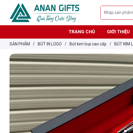
TRANG CHỦ
GIỚI THIỆU
SẢN PHẨM
/
BÚT IN LOGO
/
Bút kim loại cao cấp
/
BÚT KIM 