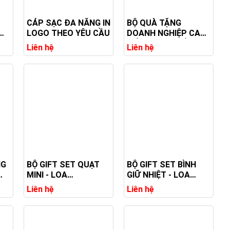
CÁP SẠC ĐA NĂNG IN
BỘ QUÀ TẶNG
LOGO THEO YÊU CẦU
DOANH NGHIỆP CAO
CẤP - QUẠT GẤP
Liên hệ
Liên hệ
GỌN, QUẠT CẦM TAY,
PIN DỰ PHÒNG IN
LOGO
NG
BỘ GIFT SET QUẠT
BỘ GIFT SET BÌNH
MINI - LOA
GIỮ NHIỆT - LOA
BLUETOOTH IN LOGO
BLUETOOTH IN LOGO
Liên hệ
Liên hệ
CAO CẤP