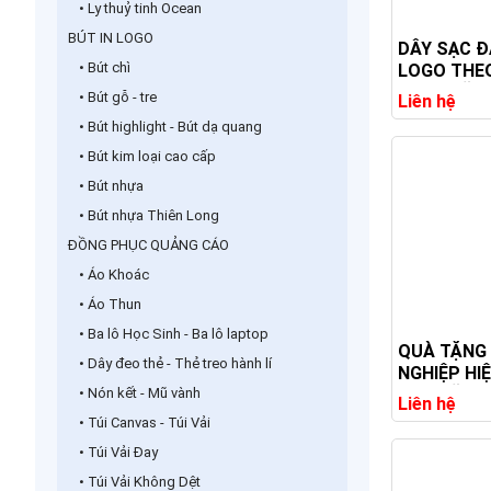
• Ly thuỷ tinh Ocean
BÚT IN LOGO
DÂY SẠC Đ
• Bút chì
LOGO THE
- QUÀ TẶN
• Bút gỗ - tre
Liên hệ
NGHIỆP HO
• Bút highlight - Bút dạ quang
• Bút kim loại cao cấp
• Bút nhựa
• Bút nhựa Thiên Long
ĐỒNG PHỤC QUẢNG CÁO
• Áo Khoác
• Áo Thun
• Ba lô Học Sinh - Ba lô laptop
QUÀ TẶNG
• Dây đeo thẻ - Thẻ treo hành lí
NGHIỆP HIỆ
• Nón kết - Mũ vành
QUÀ TẶNG
Liên hệ
NGHỆ CAO
• Túi Canvas - Túi Vải
• Túi Vải Đay
• Túi Vải Không Dệt