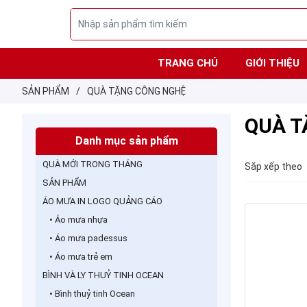
TRANG CHỦ
GIỚI THIỆU
SẢN PHẨM
/
QUÀ TẶNG CÔNG NGHỆ
QUÀ T
Danh mục sản phẩm
QUÀ MỚI TRONG THÁNG
Sắp xếp theo
SẢN PHẨM
ÁO MƯA IN LOGO QUẢNG CÁO
• Áo mưa nhựa
• Áo mưa padessus
• Áo mưa trẻ em
BÌNH VÀ LY THUỶ TINH OCEAN
• Bình thuỷ tinh Ocean