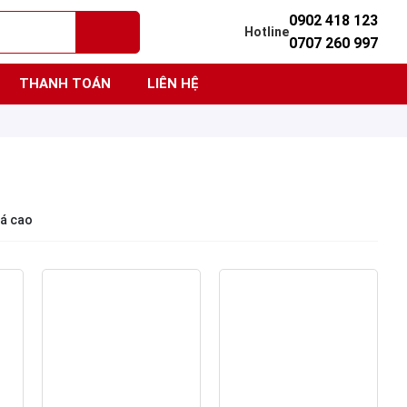
0902 418 123
Hotline
0707 260 997
THANH TOÁN
LIÊN HỆ
iá cao