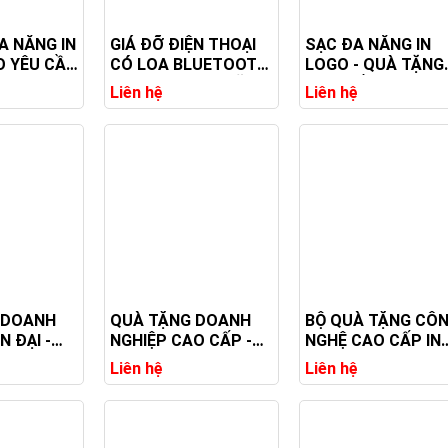
A NĂNG IN
GIÁ ĐỠ ĐIỆN THOẠI
SẠC ĐA NĂNG IN
O YÊU CẦU
CÓ LOA BLUETOOTH
LOGO - QUÀ TẶNG
G DOANH
IN LOGO - QUÀ TẶNG
CAO CẤP CHO
Liên hệ
Liên hệ
T NHẤT
CÔNG NGHỆ HIỆN ĐẠI
DOANH NGHIỆP
 DOANH
QUÀ TẶNG DOANH
BỘ QUÀ TẶNG CÔ
N ĐẠI -
NGHIỆP CAO CẤP -
NGHỆ CAO CẤP IN
 CÔNG
SANG TRỌNG IN
LOGO
Liên hệ
Liên hệ
 CẤP
LOGO THEO YÊU CẦU