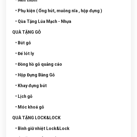
• Nến thơm
• Phụ kiện ( Ống hút, muỗng nĩa , hộp đựng )
• Qùa Tặng Lúa Mạch - Nhựa
QUÀ TẶNG GỖ
• Bút gỗ
• Đế lót ly
• Đồng hồ gỗ quảng cáo
• Hộp Đựng Bằng Gỗ
• Khay đựng bút
• Lịch gỗ
• Móc khoá gỗ
QUÀ TẶNG LOCK&LOCK
• Bình giữ nhiệt Lock&Lock