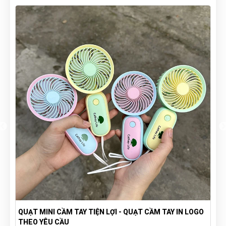
QUẠT MINI CẦM TAY TIỆN LỢI - QUẠT CẦM TAY IN LOGO
THEO YÊU CẦU