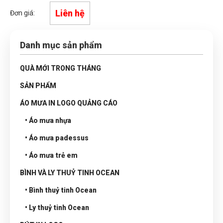
Liên hệ
Đơn giá:
Danh mục sản phẩm
QUÀ MỚI TRONG THÁNG
SẢN PHẨM
ÁO MƯA IN LOGO QUẢNG CÁO
• Áo mưa nhựa
• Áo mưa padessus
• Áo mưa trẻ em
BÌNH VÀ LY THUỶ TINH OCEAN
• Bình thuỷ tinh Ocean
• Ly thuỷ tinh Ocean