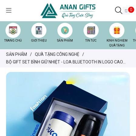
0
TRANG CHỦ
GIỚI THIỆU
SẢN PHẨM
TIN TỨC
KINH NGHIỆM
T
QUÀ TẶNG
SẢN PHẨM
/
QUÀ TẶNG CÔNG NGHỆ
/
BỘ GIFT SET BÌNH GIỮ NHIỆT - LOA BLUETOOTH IN LOGO CAO
CẤP