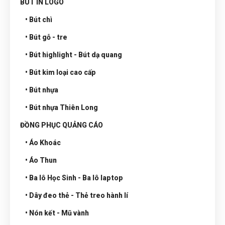
BÚT IN LOGO
• Bút chì
• Bút gỗ - tre
• Bút highlight - Bút dạ quang
• Bút kim loại cao cấp
• Bút nhựa
• Bút nhựa Thiên Long
ĐỒNG PHỤC QUẢNG CÁO
• Áo Khoác
• Áo Thun
• Ba lô Học Sinh - Ba lô laptop
• Dây đeo thẻ - Thẻ treo hành lí
• Nón kết - Mũ vành