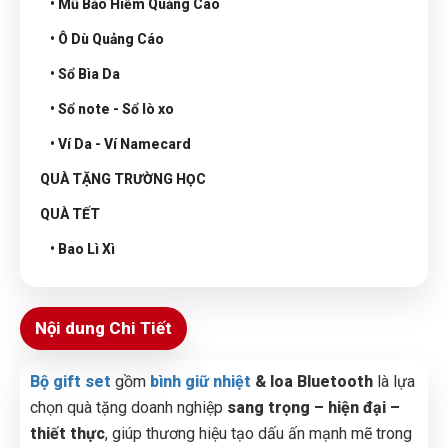
• Mũ Bảo Hiểm Quảng Cáo
• Ô Dù Quảng Cáo
• Sổ Bìa Da
• Sổ note - Sổ lò xo
• Ví Da - Ví Namecard
QUÀ TẶNG TRƯỜNG HỌC
QUÀ TẾT
• Bao Lì Xì
Nội dung Chi Tiết
Bộ gift set
gồm
bình giữ nhiệt
& loa Bluetooth
là lựa
chọn quà tặng doanh nghiệp
sang trọng – hiện đại –
thiết thực
, giúp thương hiệu tạo dấu ấn mạnh mẽ trong