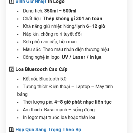
1️⃣
Bình Giữ Nhiệt
In Logo
Dung tích:
350ml – 500ml
Chất liệu:
Thép không gỉ 304 an toàn
Khả năng giữ nhiệt: Nóng/lạnh
6–12 giờ
Nắp kín, chống rò rỉ tuyệt đối
Sơn phủ cao cấp, bền màu
Màu sắc: Theo màu nhận diện thương hiệu
Công nghệ in logo:
UV / Laser / In lụa
2️⃣ Loa Bluetooth Cao Cấp
Kết nối: Bluetooth 5.0
Tương thích: Điện thoại – Laptop – Máy tính
bảng
Thời lượng pin:
4–8 giờ phát nhạc liên tục
Âm thanh: Bass mạnh – sống động
In logo: mặt trước loa hoặc thân loa
3️⃣
Hộp Quà Sang Trọng Theo Bộ