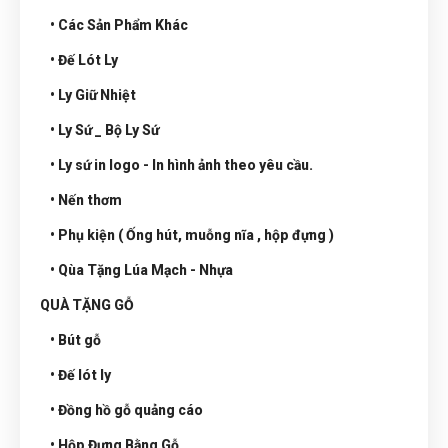
• Các Sản Phẩm Khác
• Đế Lót Ly
• Ly Giữ Nhiệt
• Ly Sứ _ Bộ Ly Sứ
• Ly sứ in logo - In hình ảnh theo yêu cầu.
• Nến thơm
• Phụ kiện ( Ống hút, muỗng nĩa , hộp đựng )
• Qùa Tặng Lúa Mạch - Nhựa
QUÀ TẶNG GỖ
• Bút gỗ
• Đế lót ly
• Đồng hồ gỗ quảng cáo
• Hộp Đựng Bằng Gỗ