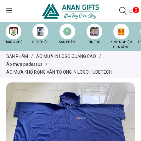
0
TRANG CHỦ
GIỚI THIỆU
SẢN PHẨM
TIN TỨC
KINH NGHIỆM
T
QUÀ TẶNG
SẢN PHẨM
/
ÁO MƯA IN LOGO QUẢNG CÁO
/
Áo mưa padessus
/
ÁO MƯA KHỔ RỘNG VÂN TỔ ONG IN LOGO HUDETECH