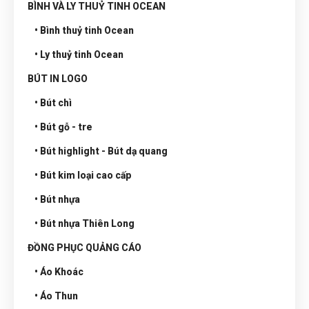
BÌNH VÀ LY THUỶ TINH OCEAN
• Bình thuỷ tinh Ocean
• Ly thuỷ tinh Ocean
BÚT IN LOGO
• Bút chì
• Bút gỗ - tre
• Bút highlight - Bút dạ quang
• Bút kim loại cao cấp
• Bút nhựa
• Bút nhựa Thiên Long
ĐỒNG PHỤC QUẢNG CÁO
• Áo Khoác
• Áo Thun