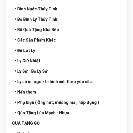
• Bình Nước Thủy Tinh
• Bộ Bình Ly Thủy Tinh
• Bộ Quà Tặng Nhà Bếp
• Các Sản Phẩm Khác
• Đế Lót Ly
• Ly Giữ Nhiệt
• Ly Sứ _ Bộ Ly Sứ
• Ly sứ in logo - In hình ảnh theo yêu cầu.
• Nến thơm
• Phụ kiện ( Ống hút, muỗng nĩa , hộp đựng )
• Qùa Tặng Lúa Mạch - Nhựa
QUÀ TẶNG GỖ