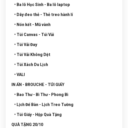
• Ba lô Học Sinh - Ba lô laptop
• Dây đeo thẻ - Thẻ treo hành lí
• Nón kết - Mũ vành
• Túi Canvas - Túi Vải
• Túi Vải Đay
• Túi Vải Không Dệt
• Túi Xách Du Lịch
• VALI
IN ẤN - BROUCHE - TÚI GIẤY
• Bao Thư - Bì Thư - Phong Bì
• Lịch Để Bàn - Lịch Treo Tường
• Túi Giấy - Hộp Quà Tặng
QUÀ TẶNG 20/10