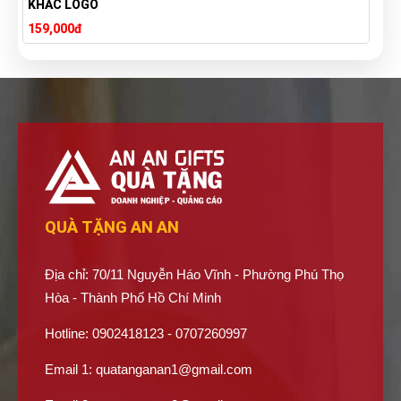
THEO YÊU CẦU
Liên hệ
QUÀ TẶNG AN AN
Địa chỉ: 70/11 Nguyễn Háo Vĩnh - Phường Phú Thọ
Hòa - Thành Phố Hồ Chí Minh
Hotline: 0902418123 - 0707260997
Email 1:
quatanganan1@gmail.com