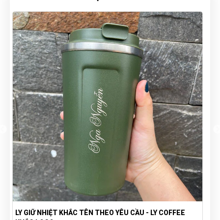
QUẠT MINI CẦM TAY TIỆN LỢI - QUẠT CẦM TAY IN LOGO