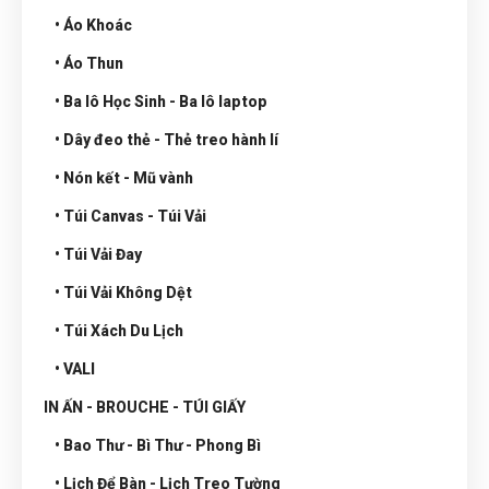
• Áo Khoác
• Áo Thun
• Ba lô Học Sinh - Ba lô laptop
• Dây đeo thẻ - Thẻ treo hành lí
• Nón kết - Mũ vành
• Túi Canvas - Túi Vải
• Túi Vải Đay
• Túi Vải Không Dệt
• Túi Xách Du Lịch
• VALI
IN ẤN - BROUCHE - TÚI GIẤY
• Bao Thư - Bì Thư - Phong Bì
• Lịch Để Bàn - Lịch Treo Tường