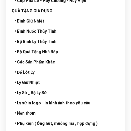
• Cúp Pha Lê - Huy Chương - Huy Hiệu
QUÀ TẶNG GIA DỤNG
• Bình Giữ Nhiệt
• Bình Nước Thủy Tinh
• Bộ Bình Ly Thủy Tinh
• Bộ Quà Tặng Nhà Bếp
• Các Sản Phẩm Khác
• Đế Lót Ly
• Ly Giữ Nhiệt
• Ly Sứ _ Bộ Ly Sứ
• Ly sứ in logo - In hình ảnh theo yêu cầu.
• Nến thơm
• Phụ kiện ( Ống hút, muỗng nĩa , hộp đựng )