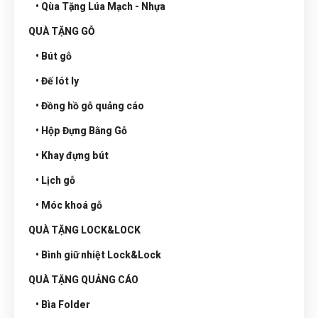
• Qùa Tặng Lúa Mạch - Nhựa
QUÀ TẶNG GỖ
• Bút gỗ
• Đế lót ly
• Đồng hồ gỗ quảng cáo
• Hộp Đựng Bằng Gỗ
• Khay đựng bút
• Lịch gỗ
• Móc khoá gỗ
QUÀ TẶNG LOCK&LOCK
• Bình giữ nhiệt Lock&Lock
QUÀ TẶNG QUẢNG CÁO
• Bìa Folder