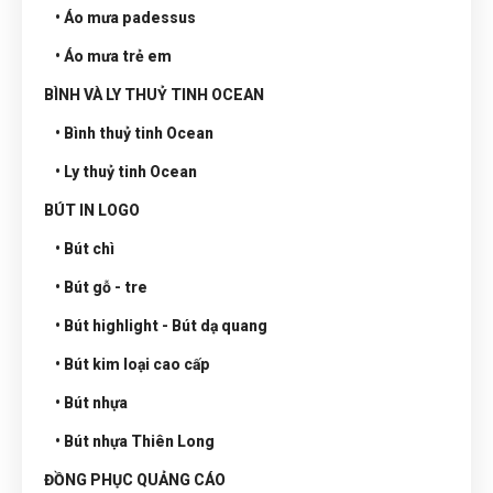
• Áo mưa padessus
• Áo mưa trẻ em
BÌNH VÀ LY THUỶ TINH OCEAN
• Bình thuỷ tinh Ocean
• Ly thuỷ tinh Ocean
BÚT IN LOGO
• Bút chì
• Bút gỗ - tre
• Bút highlight - Bút dạ quang
• Bút kim loại cao cấp
• Bút nhựa
• Bút nhựa Thiên Long
ĐỒNG PHỤC QUẢNG CÁO