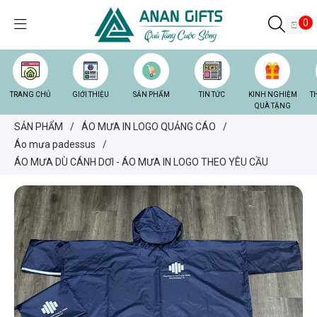
0
TRANG CHỦ
GIỚI THIỆU
SẢN PHẨM
TIN TỨC
KINH NGHIỆM
T
QUÀ TẶNG
SẢN PHẨM
/
ÁO MƯA IN LOGO QUẢNG CÁO
/
Áo mưa padessus
/
ÁO MƯA DÙ CÁNH DƠI - ÁO MƯA IN LOGO THEO YÊU CẦU