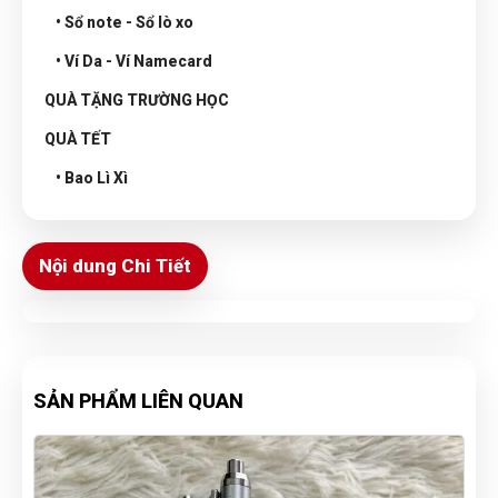
• Sổ note - Sổ lò xo
• Ví Da - Ví Namecard
QUÀ TẶNG TRƯỜNG HỌC
QUÀ TẾT
• Bao Lì Xì
Nội dung Chi Tiết
SẢN PHẨM LIÊN QUAN