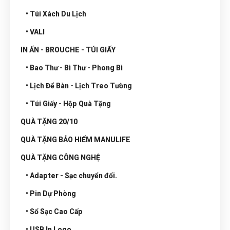
• Túi Xách Du Lịch
• VALI
IN ẤN - BROUCHE - TÚI GIẤY
• Bao Thư - Bì Thư - Phong Bì
• Lịch Để Bàn - Lịch Treo Tường
• Túi Giấy - Hộp Quà Tặng
QUÀ TẶNG 20/10
QUÀ TẶNG BẢO HIỂM MANULIFE
QUÀ TẶNG CÔNG NGHỆ
• Adapter - Sạc chuyển đổi.
• Pin Dự Phòng
• Sổ Sạc Cao Cấp
• USB In Logo