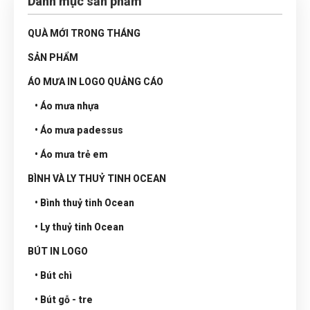
Danh mục sản phẩm
QUÀ MỚI TRONG THÁNG
SẢN PHẨM
ÁO MƯA IN LOGO QUẢNG CÁO
• Áo mưa nhựa
• Áo mưa padessus
• Áo mưa trẻ em
BÌNH VÀ LY THUỶ TINH OCEAN
• Bình thuỷ tinh Ocean
• Ly thuỷ tinh Ocean
BÚT IN LOGO
• Bút chì
• Bút gỗ - tre