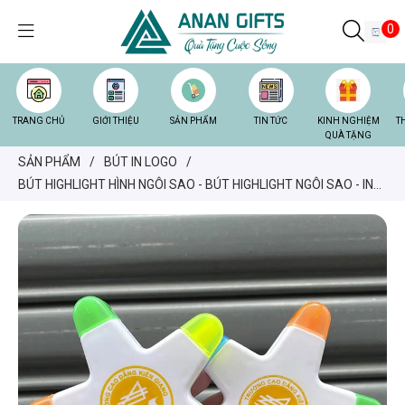
0
TRANG CHỦ
GIỚI THIỆU
SẢN PHẨM
TIN TỨC
KINH NGHIỆM
T
QUÀ TẶNG
SẢN PHẨM
/
BÚT IN LOGO
/
BÚT HIGHLIGHT HÌNH NGÔI SAO - BÚT HIGHLIGHT NGÔI SAO - IN
LOGO LÊN BÚT DẠ QUANG HÌNH NGÔI SAO