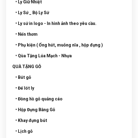
• Ly Giữ Nhiệt
• Ly Sứ _ Bộ Ly Sứ
• Ly sứ in logo - In hình ảnh theo yêu cầu.
• Nến thơm
• Phụ kiện ( Ống hút, muỗng nĩa , hộp đựng )
• Qùa Tặng Lúa Mạch - Nhựa
QUÀ TẶNG GỖ
• Bút gỗ
• Đế lót ly
• Đồng hồ gỗ quảng cáo
• Hộp Đựng Bằng Gỗ
• Khay đựng bút
• Lịch gỗ