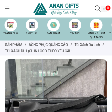
0
TRANG CHỦ
GIỚI THIỆU
SẢN PHẨM
TIN TỨC
KINH NGHIỆM
T
QUÀ TẶNG
SẢN PHẨM
/
ĐỒNG PHỤC QUẢNG CÁO
/
Túi Xách Du Lịch
/
TÚI XÁCH DU LỊCH IN LOGO THEO YÊU CẦU