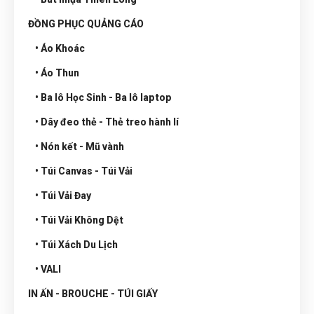
ĐỒNG PHỤC QUẢNG CÁO
• Áo Khoác
• Áo Thun
• Ba lô Học Sinh - Ba lô laptop
• Dây đeo thẻ - Thẻ treo hành lí
• Nón kết - Mũ vành
• Túi Canvas - Túi Vải
• Túi Vải Đay
• Túi Vải Không Dệt
• Túi Xách Du Lịch
• VALI
IN ẤN - BROUCHE - TÚI GIẤY