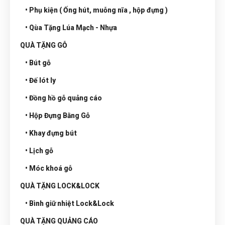
• Phụ kiện ( Ống hút, muỗng nĩa , hộp đựng )
• Qùa Tặng Lúa Mạch - Nhựa
QUÀ TẶNG GỖ
• Bút gỗ
• Đế lót ly
• Đồng hồ gỗ quảng cáo
• Hộp Đựng Bằng Gỗ
• Khay đựng bút
• Lịch gỗ
• Móc khoá gỗ
QUÀ TẶNG LOCK&LOCK
• Bình giữ nhiệt Lock&Lock
QUÀ TẶNG QUẢNG CÁO