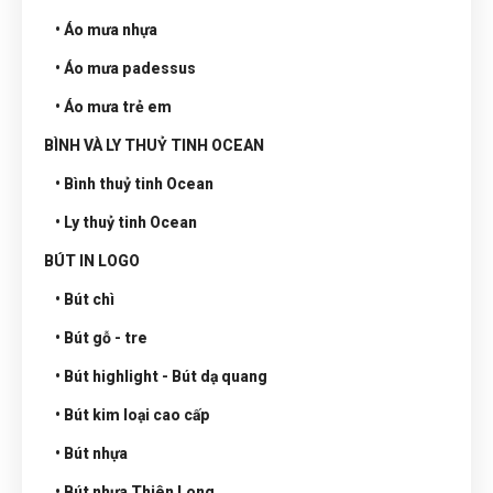
• Áo mưa nhựa
• Áo mưa padessus
• Áo mưa trẻ em
BÌNH VÀ LY THUỶ TINH OCEAN
• Bình thuỷ tinh Ocean
• Ly thuỷ tinh Ocean
BÚT IN LOGO
• Bút chì
• Bút gỗ - tre
• Bút highlight - Bút dạ quang
• Bút kim loại cao cấp
• Bút nhựa
• Bút nhựa Thiên Long