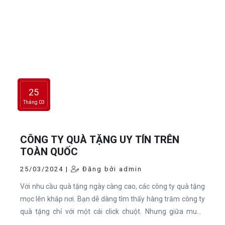
25
Tháng 03
CÔNG TY QUÀ TẶNG UY TÍN TRÊN
TOÀN QUỐC
25/03/2024 |
Đăng bởi admin
Với nhu cầu quà tặng ngày càng cao, các công ty quà tặng
mọc lên khắp nơi. Bạn dễ dàng tìm thấy hàng trăm công ty
quà tặng chỉ với một cái click chuột. Nhưng giữa muôn
rừng công ty quà tặng đa dạng chủng loại, để có thể kiếm