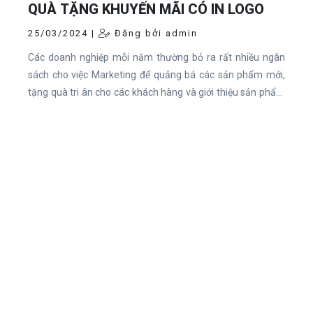
QUÀ TẶNG KHUYẾN MÃI CÓ IN LOGO
25/03/2024 |
Đăng bởi admin
Các doanh nghiệp mỗi năm thường bỏ ra rất nhiều ngân
sách cho việc Marketing để quảng bá các sản phẩm mới,
tặng quà tri ân cho các khách hàng và giới thiệu sản phẩm
đến những khách hàng mới. Vì nhu cầu đó, các sản phẩm
quà tặng có in logo sản phẩm và thương hiệu của Doanh
nghiệp được chú trọng hơn bao giờ hết. Nhưng để kiếm
được một địa chỉ làm Quà tặng Khuyến mãi có in logo uy
tính là điều mà các doanh nghiệp luôn tìm kiếm và lựa chọn
kỹ càng.