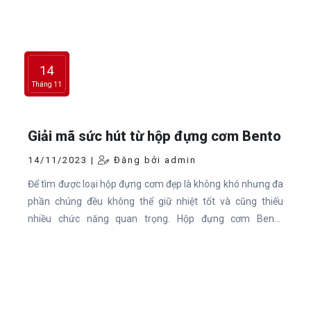
14
Tháng 11
Giải mã sức hút từ hộp đựng cơm Bento
14/11/2023 |
Đăng bởi admin
Để tìm được loại hộp đựng cơm đẹp là không khó nhưng đa
phần chúng đều không thể giữ nhiệt tốt và cũng thiếu
nhiều chức năng quan trọng. Hộp đựng cơm Bento
ZOKU nhập khẩu tại Mỹ loại hộp cơm đa dụng được nhiều
bà mẹ hiện đại lựa chọn, Có nhiều ưu điểm vượt trội mà bạn
nên trang bị cho con của mình. Bài viết này sẽ giúp bạn giải
mã sức hút từ hộp đựng cơm Bento lâu nay các bà mẹ tin
dùng.