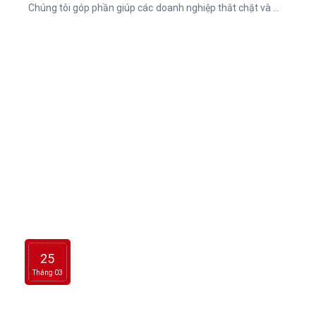
Chúng tôi góp phần giúp các doanh nghiệp thắt chặt và mở
rộng mối quan hệ với khách hàng thông qua trải nghiệm
quà tặng đặc biệt đến từ QUÀ TẶNG AN AN.
25
Tháng 03