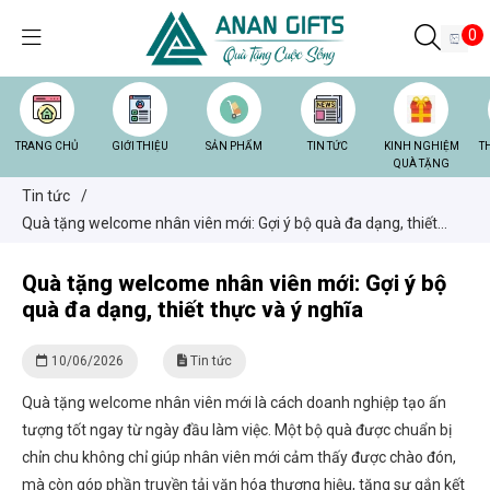
0
TRANG CHỦ
GIỚI THIỆU
SẢN PHẨM
TIN TỨC
KINH NGHIỆM
T
QUÀ TẶNG
Tin tức
/
Quà tặng welcome nhân viên mới: Gợi ý bộ quà đa dạng, thiết
thực và ý nghĩa
Quà tặng welcome nhân viên mới: Gợi ý bộ
quà đa dạng, thiết thực và ý nghĩa
10/06/2026
Tin tức
Quà tặng welcome nhân viên mới là cách doanh nghiệp tạo ấn
tượng tốt ngay từ ngày đầu làm việc. Một bộ quà được chuẩn bị
chỉn chu không chỉ giúp nhân viên mới cảm thấy được chào đón,
mà còn góp phần truyền tải văn hóa thương hiệu, tăng sự gắn kết