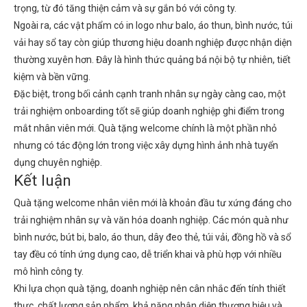
trọng, từ đó tăng thiện cảm và sự gắn bó với công ty.
Ngoài ra, các vật phẩm có in logo như balo, áo thun, bình nước, túi
vải hay sổ tay còn giúp thương hiệu doanh nghiệp được nhận diện
thường xuyên hơn. Đây là hình thức quảng bá nội bộ tự nhiên, tiết
kiệm và bền vững.
Đặc biệt, trong bối cảnh cạnh tranh nhân sự ngày càng cao, một
trải nghiệm onboarding tốt sẽ giúp doanh nghiệp ghi điểm trong
mắt nhân viên mới. Quà tặng welcome chính là một phần nhỏ
nhưng có tác động lớn trong việc xây dựng hình ảnh nhà tuyển
dụng chuyên nghiệp.
Kết luận
Quà tặng welcome nhân viên mới là khoản đầu tư xứng đáng cho
trải nghiệm nhân sự và văn hóa doanh nghiệp. Các món quà như
bình nước, bút bi, balo, áo thun, dây đeo thẻ, túi vải, đồng hồ và sổ
tay đều có tính ứng dụng cao, dễ triển khai và phù hợp với nhiều
mô hình công ty.
Khi lựa chọn quà tặng, doanh nghiệp nên cân nhắc đến tính thiết
thực, chất lượng sản phẩm, khả năng nhận diện thương hiệu và