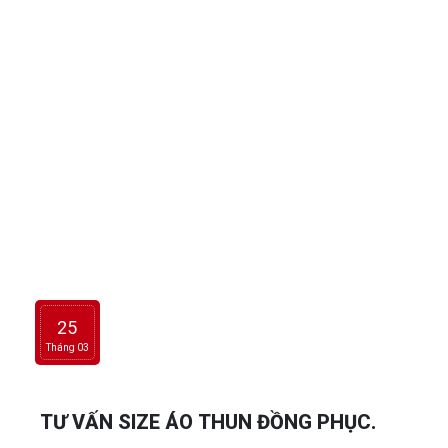
một công ty quà tặng đảm bảo uy tính chất lượng là điều
khiến các doanh nghiệp phải băn khoăn. Công ty quà tặng
An An - với phương châm Uy tính - Chất lượng - Giá thành
đảm bảo, sẽ là một sự lựa chọn sáng suốt cho câu hỏi:
Công ty quà tặng nào uy tính ở TP HCM? Vì vậy bạn cần
liên hệ ngay đến Quà tặng An An để được hỗ trợ cho chiến
dịch quà tặng sắp tới của mình nhé.
25
Tháng 03
TƯ VẤN SIZE ÁO THUN ĐỒNG PHỤC.