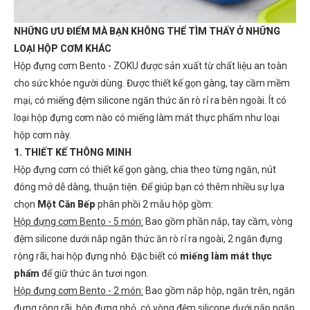
NHỮNG ƯU ĐIỂM MÀ BẠN KHÔNG THỂ TÌM THẤY Ở NHỮNG
LOẠI HỘP CƠM KHÁC
Hộp đựng cơm Bento - ZOKU được sản xuất từ chất liệu an toàn
cho sức khỏe người dùng. Được thiết kế gọn gàng, tay cầm mềm
mại, có miếng đệm silicone ngăn thức ăn rò rỉ ra bên ngoài. Ít có
loại hộp đựng cơm nào có miếng làm mát thực phẩm như loại
hộp cơm này.
1. THIẾT KẾ THÔNG MINH
Hộp đựng cơm có thiết kế gọn gàng, chia theo từng ngăn, nút
đóng mở dễ dàng, thuận tiện. Để giúp bạn có thêm nhiều sự lựa
chọn
Một Căn Bếp
phân phồi 2 mẫu hộp gồm:
Hộp đựng cơm Bento - 5 món:
Bao gồm phần nắp, tay cầm, vòng
đệm silicone dưới nắp ngăn thức ăn rò rỉ ra ngoài, 2 ngăn đựng
rộng rãi, hai hộp đựng nhỏ. Đặc biết có
miếng làm mát thực
phẩm
để giữ thức ăn tươi ngon.
Hộp đựng cơm Bento - 2 món:
Bao gồm nắp hộp, ngăn trên, ngăn
đựng rộng rãi, hộp đựng nhỏ, có vòng đệm silicone dưới nắp ngăn