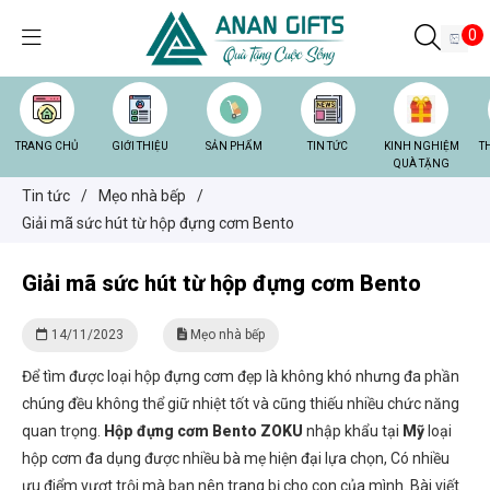
0
TRANG CHỦ
GIỚI THIỆU
SẢN PHẨM
TIN TỨC
KINH NGHIỆM
T
QUÀ TẶNG
Tin tức
/
Mẹo nhà bếp
/
Giải mã sức hút từ hộp đựng cơm Bento
Giải mã sức hút từ hộp đựng cơm Bento
14/11/2023
Mẹo nhà bếp
Để tìm được loại hộp đựng cơm đẹp là không khó nhưng đa phần
chúng đều không thể giữ nhiệt tốt và cũng thiếu nhiều chức năng
quan trọng.
Hộp đựng cơm Bento ZOKU
nhập khẩu tại
Mỹ
loại
hộp cơm đa dụng được nhiều bà mẹ hiện đại lựa chọn, Có nhiều
ưu điểm vượt trội mà bạn nên trang bị cho con của mình. Bài viết