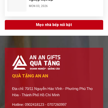
MON 03, 2026
Gợi ý 5 quà tặng sổ tay cho doanh nghiệp và
trường học
Mẹo nhà bếp nổi bật
MON 03, 2026
QUÀ TẶNG AN AN
Địa chỉ: 70/11 Nguyễn Háo Vĩnh - Phường Phú Thọ
Hòa - Thành Phố Hồ Chí Minh
Hotline: 0902418123 - 0707260997