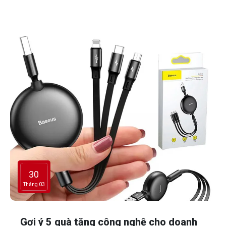
gỗ thân thiện môi trường đến bút kim loại sang trọng, mỗi
lựa chọn đều mở ra một cách kể câu chuyện thương hiệu
riêng, giúp doanh nghiệp kết nối với khách hàng tự nhiên
hơn.
30
Tháng 03
Gợi ý 5 quà tặng công nghệ cho doanh