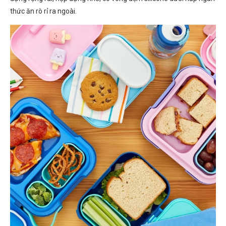
thức ăn rò rỉ ra ngoài.