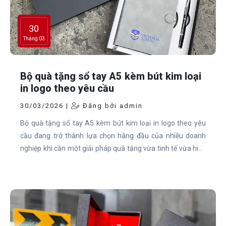
30
Tháng 03
Bộ quà tặng sổ tay A5 kèm bút kim loại
in logo theo yêu cầu
30/03/2026 |
Đăng bởi admin
Bộ quà tặng sổ tay A5 kèm bút kim loại in logo theo yêu
cầu đang trở thành lựa chọn hàng đầu của nhiều doanh
nghiệp khi cần một giải pháp quà tặng vừa tinh tế vừa hiệu
quả. Sự kết hợp giữa sổ tay cao cấp, bút kim loại sang
trọng và hộp đựng chỉn chu mang đến trải nghiệm chuyên
nghiệp, giúp thương hiệu ghi dấu ấn mạnh mẽ trong mắt
khách hàng, đối tác và nhân viên.