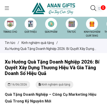
0
TRANG CHỦ
GIỚI THIỆU
SẢN PHẨM
TIN TỨC
KINH NGHIỆM
T
QUÀ TẶNG
Tin tức
/
Kinh nghiệm quà tặng
/
Xu Hướng Quà Tặng Doanh Nghiệp 2026: Bí Quyết Xây Dựng
Thương Hiệu Và Gia Tăng Doanh Số Hiệu Quả
Xu Hướng Quà Tặng Doanh Nghiệp 2026: Bí
Quyết Xây Dựng Thương Hiệu Và Gia Tăng
Doanh Số Hiệu Quả
16/06/2026
Kinh nghiệm quà tặng
Quà Tặng Doanh Nghiệp – Công Cụ Marketing Hiệu
Quả Trong Kỷ Nguyên Mới