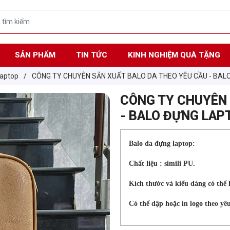
SẢN PHẨM
TIN TỨC
KINH NGHIỆM QUÀ TẶNG
 Ba lô laptop
/
CÔNG TY CHUYÊN SẢN XUẤT BALO DA THEO YÊU CẦU - BAL
CÔNG TY CHUYÊN 
- BALO ĐỰNG LAP
Balo da đựng laptop:
Chất liệu : simili PU.
Kích thước và kiểu dáng có thể 
Có thể dập hoặc in logo theo yêu