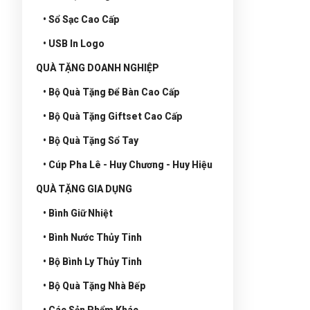
• Sổ Sạc Cao Cấp
• USB In Logo
QUÀ TẶNG DOANH NGHIỆP
• Bộ Quà Tặng Để Bàn Cao Cấp
• Bộ Quà Tặng Giftset Cao Cấp
• Bộ Quà Tặng Sổ Tay
• Cúp Pha Lê - Huy Chương - Huy Hiệu
QUÀ TẶNG GIA DỤNG
• Bình Giữ Nhiệt
• Bình Nước Thủy Tinh
• Bộ Bình Ly Thủy Tinh
• Bộ Quà Tặng Nhà Bếp
• Các Sản Phẩm Khác