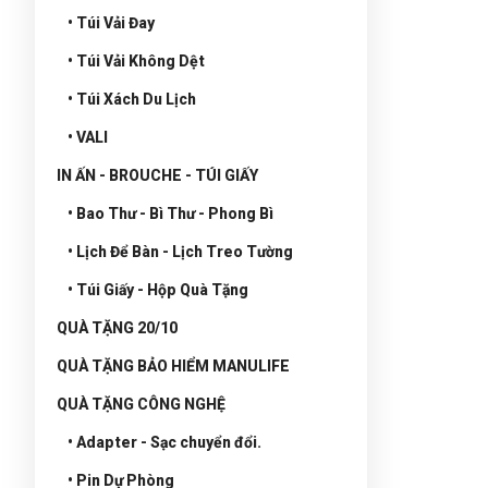
• Túi Vải Đay
• Túi Vải Không Dệt
• Túi Xách Du Lịch
• VALI
IN ẤN - BROUCHE - TÚI GIẤY
• Bao Thư - Bì Thư - Phong Bì
• Lịch Để Bàn - Lịch Treo Tường
• Túi Giấy - Hộp Quà Tặng
QUÀ TẶNG 20/10
QUÀ TẶNG BẢO HIỂM MANULIFE
QUÀ TẶNG CÔNG NGHỆ
• Adapter - Sạc chuyển đổi.
• Pin Dự Phòng