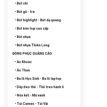
• Bút chì
• Bút gỗ - tre
• Bút highlight - Bút dạ quang
• Bút kim loại cao cấp
• Bút nhựa
• Bút nhựa Thiên Long
ĐỒNG PHỤC QUẢNG CÁO
• Áo Khoác
• Áo Thun
• Ba lô Học Sinh - Ba lô laptop
• Dây đeo thẻ - Thẻ treo hành lí
• Nón kết - Mũ vành
• Túi Canvas - Túi Vải