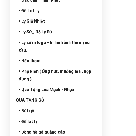
• Đế Lót Ly
• Ly Giữ Nhiệt
• Ly Sứ _ Bộ Ly Sứ
• Ly sứ in logo - In hình ảnh theo yêu
cầu.
• Nến thơm
• Phụ kiện ( Ống hút, muỗng nĩa , hộp
đựng )
• Qùa Tặng Lúa Mạch - Nhựa
QUÀ TẶNG GỖ
• Bút gỗ
• Đế lót ly
• Đồng hồ gỗ quảng cáo