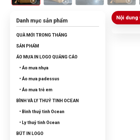
Nội dung 
Danh mục sản phẩm
QUÀ MỚI TRONG THÁNG
SẢN PHẨM
ÁO MƯA IN LOGO QUẢNG CÁO
• Áo mưa nhựa
• Áo mưa padessus
• Áo mưa trẻ em
BÌNH VÀ LY THUỶ TINH OCEAN
• Bình thuỷ tinh Ocean
• Ly thuỷ tinh Ocean
BÚT IN LOGO