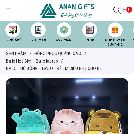
0
TRANG CHỦ
GIỚI THIỆU
SẢN PHẨM
TIN TỨC
KINH NGHIỆM
T
QUÀ TẶNG
SẢN PHẨM
/
ĐỒNG PHỤC QUẢNG CÁO
/
Ba lô Học Sinh - Ba lô laptop
/
BALO THÚ BÔNG – BALO TRẺ EM SIÊU NHẸ CHO BÉ