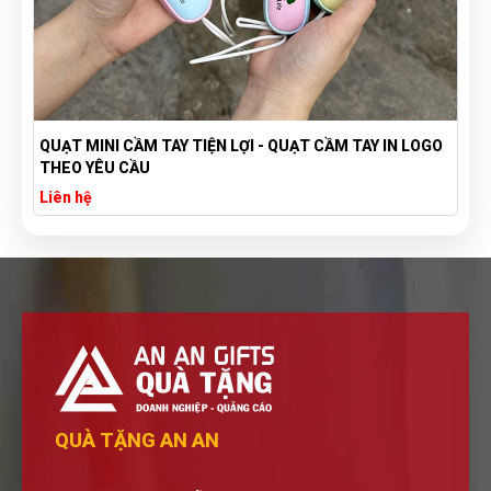
QUẠT MINI CẦM TAY TIỆN LỢI - QUẠT CẦM TAY IN LOGO
THEO YÊU CẦU
Liên hệ
QUÀ TẶNG AN AN