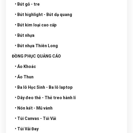
• Bút gỗ - tre
• Bút highlight - Bút dạ quang
• Bút kim loại cao cấp
• Bút nhựa
• Bút nhựa Thiên Long
ĐỒNG PHỤC QUẢNG CÁO
• Áo Khoác
• Áo Thun
• Ba lô Học Sinh - Ba lô laptop
• Dây đeo thẻ - Thẻ treo hành lí
• Nón kết - Mũ vành
• Túi Canvas - Túi Vải
• Túi Vải Đay