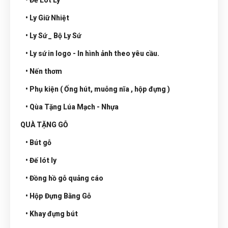
• Đế Lót Ly
• Ly Giữ Nhiệt
• Ly Sứ _ Bộ Ly Sứ
• Ly sứ in logo - In hình ảnh theo yêu cầu.
• Nến thơm
• Phụ kiện ( Ống hút, muỗng nĩa , hộp đựng )
• Qùa Tặng Lúa Mạch - Nhựa
QUÀ TẶNG GỖ
• Bút gỗ
• Đế lót ly
• Đồng hồ gỗ quảng cáo
• Hộp Đựng Bằng Gỗ
• Khay đựng bút