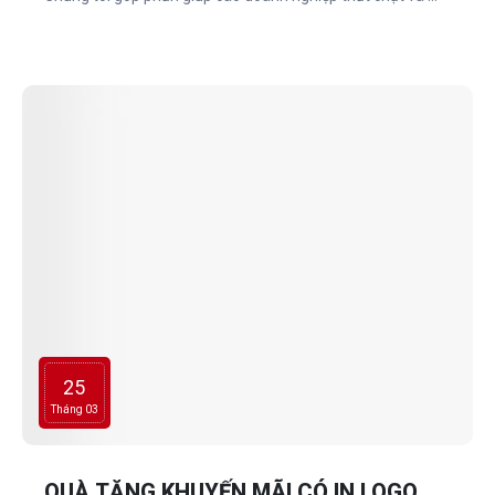
rộng mối quan hệ với khách hàng thông qua trải nghiệm
quà tặng đặc biệt đến từ QUÀ TẶNG AN AN.
25
Tháng 03
QUÀ TẶNG KHUYẾN MÃI CÓ IN LOGO