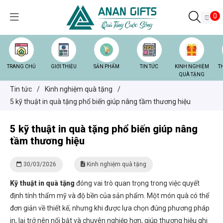
0
TRANG CHỦ
GIỚI THIỆU
SẢN PHẨM
TIN TỨC
KINH NGHIỆM
T
QUÀ TẶNG
Tin tức
/
Kinh nghiệm quà tặng
/
5 kỹ thuật in quà tặng phổ biến giúp nâng tầm thương hiệu
5 kỹ thuật in quà tặng phổ biến giúp nâng
tầm thương hiệu
30/03/2026
Kinh nghiệm quà tặng
Kỹ thuật in quà tặng
đóng vai trò quan trọng trong việc quyết
định tính thẩm mỹ và độ bền của sản phẩm. Một món quà có thể
đơn giản về thiết kế, nhưng khi được lựa chọn đúng phương pháp
in, lại trở nên nổi bật và chuyên nghiệp hơn, giúp thương hiệu ghi