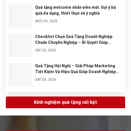
Quà tặng welcome nhân viên mới: Gợi ý bộ
quà đa dạng, thiết thực và ý nghĩa
WED 06, 2026
Checklist Chọn Quà Tặng Doanh Nghiệp
Chuẩn Chuyên Nghiệp – Bí Quyết Giúp
Thương Hiệu Ghi Điểm Với Khách Hàng
SAT 05, 2026
Quà Tặng Hội Nghị – Giải Pháp Marketing
Tiết Kiệm Và Hiệu Quả Giúp Doanh Nghiệp
Tăng Nhận Diện Thương Hiệu
SAT 05, 2026
Gợi ý quà tặng cao cấp cho doanh nghiệp
sang trọng và ý nghĩa 2026
Kinh nghiệm quà tặng nổi bật
SAT 04, 2026