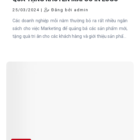
25/03/2024 |
Đăng bởi admin
Các doanh nghiệp mỗi năm thường bỏ ra rất nhiều ngân
sách cho việc Marketing để quảng bá các sản phẩm mới,
tặng quà tri ân cho các khách hàng và giới thiệu sản phẩm
đến những khách hàng mới. Vì nhu cầu đó, các sản phẩm
quà tặng có in logo sản phẩm và thương hiệu của Doanh
nghiệp được chú trọng hơn bao giờ hết. Nhưng để kiếm
được một địa chỉ làm Quà tặng Khuyến mãi có in logo uy
tính là điều mà các doanh nghiệp luôn tìm kiếm và lựa chọn
kỹ càng.