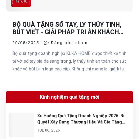
Tháng 08
BỘ QUÀ TẶNG SỔ TAY, LY THỦY TINH,
BÚT VIẾT - GIẢI PHÁP TRI ÂN KHÁCH
HÀNG VÀ QUẢNG BÁ THƯƠNG HIỆU
20/08/2025 |
Đăng bởi admin
Bộ quà tặng doanh nghiệp KUKA HOME được thiết kế tinh
tế với sổ tay bìa da sang trọng, ly thủy tinh an toàn cho sức
khỏe và bút bi in logo cao cấp. Không chỉ mang lại giá trị sử
dụng thiết thực trong công việc và đời sống, bộ quà tặng
còn là thông điệp tri ân sâu sắc, giúp doanh nghiệp ghi dấu
ấn chuyên nghiệp, gia tăng sự gắn kết với khách hàng,
Kinh nghiệm quà tặng mới
đồng thời quảng bá thương hiệu một cách bền vững và tinh
tế.
Xu Hướng Quà Tặng Doanh Nghiệp 2026: Bí
Quyết Xây Dựng Thương Hiệu Và Gia Tăng
Doanh Số Hiệu Quả
TUE 06, 2026