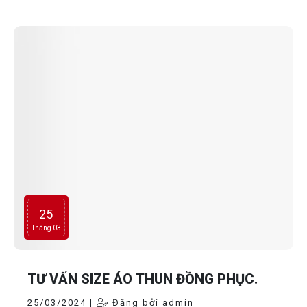
một công ty quà tặng đảm bảo uy tính chất lượng là điều
khiến các doanh nghiệp phải băn khoăn. Công ty quà tặng
An An - với phương châm Uy tính - Chất lượng - Giá thành
đảm bảo, sẽ là một sự lựa chọn sáng suốt cho câu hỏi:
Công ty quà tặng nào uy tính ở TP HCM? Vì vậy bạn cần
liên hệ ngay đến Quà tặng An An để được hỗ trợ cho chiến
dịch quà tặng sắp tới của mình nhé.
25
Tháng 03
TƯ VẤN SIZE ÁO THUN ĐỒNG PHỤC.
25/03/2024 |
Đăng bởi admin