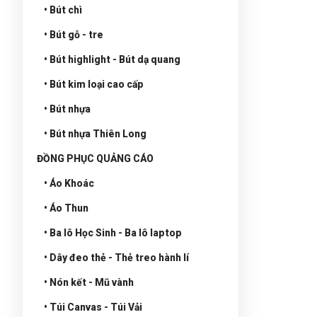
• Bút chì
• Bút gỗ - tre
• Bút highlight - Bút dạ quang
• Bút kim loại cao cấp
• Bút nhựa
• Bút nhựa Thiên Long
ĐỒNG PHỤC QUẢNG CÁO
• Áo Khoác
• Áo Thun
• Ba lô Học Sinh - Ba lô laptop
• Dây đeo thẻ - Thẻ treo hành lí
• Nón kết - Mũ vành
• Túi Canvas - Túi Vải