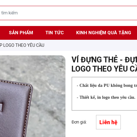
SẢN PHẨM
TIN TỨC
KINH NGHIỆM QUÀ TẶNG
P LOGO THEO YÊU CẦU
VÍ ĐỰNG THẺ - Đ
LOGO THEO YÊU C
- Chất liệu da PU không bong tr
- Thiết kế, in logo theo yêu cầu.
Liên hệ
Đơn giá: