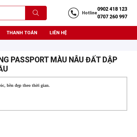
0902 418 123
Hotline
0707 260 997
THANH TOÁN
LIÊN HỆ
ỰNG PASSPORT MÀU NÂU ĐẤT DẬP
ẦU
óc, bền đẹp theo thời gian.