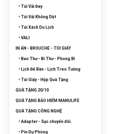
• Túi Vải Đay
• Túi Vải Không Dệt
• Túi Xách Du Lịch
• VALI
IN ẤN - BROUCHE - TÚI GIẤY
• Bao Thư - Bì Thư - Phong Bì
• Lịch Để Bàn - Lịch Treo Tường
• Túi Giấy - Hộp Quà Tặng
QUÀ TẶNG 20/10
QUÀ TẶNG BẢO HIỂM MANULIFE
QUÀ TẶNG CÔNG NGHỆ
• Adapter - Sạc chuyển đổi.
• Pin Dự Phòng