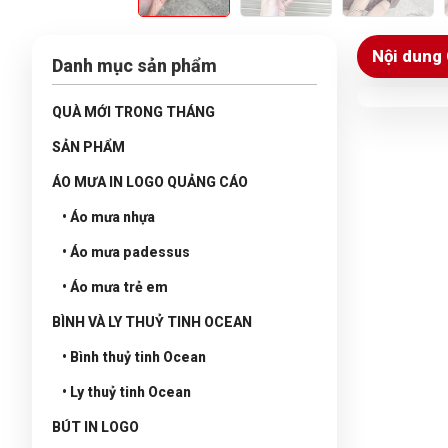
Nội dung 
Danh mục sản phẩm
QUÀ MỚI TRONG THÁNG
SẢN PHẨM
ÁO MƯA IN LOGO QUẢNG CÁO
• Áo mưa nhựa
• Áo mưa padessus
• Áo mưa trẻ em
BÌNH VÀ LY THUỶ TINH OCEAN
• Bình thuỷ tinh Ocean
• Ly thuỷ tinh Ocean
BÚT IN LOGO