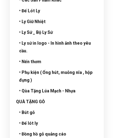
• Đế Lót Ly
• Ly Giữ Nhiệt
• Ly Sứ _ Bộ Ly Sứ
• Ly sứ in logo - In hình ảnh theo yêu
cầu.
• Nến thơm
• Phụ kiện ( Ống hút, muỗng nĩa , hộp
đựng )
• Qùa Tặng Lúa Mạch - Nhựa
QUÀ TẶNG GỖ
• Bút gỗ
• Đế lót ly
• Đồng hồ gỗ quảng cáo