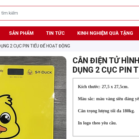
SẢN PHẨM
TIN TỨC
KINH NGHIỆM QUÀ TẶNG
DỤNG 2 CỤC PIN TIỂU ĐỂ HOẠT ĐỘNG
CÂN ĐIỆN TỬ HÌNH
DỤNG 2 CỤC PIN 
Kích thước: 27,5 x 27,5cm.
Màu sắc: màu vàng siêu đáng yê
Cân trọng lượng tối đa 180kg.
In logo theo yêu cầu.