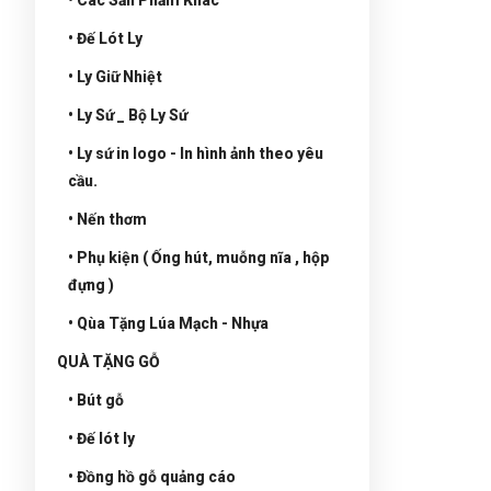
• Đế Lót Ly
• Ly Giữ Nhiệt
• Ly Sứ _ Bộ Ly Sứ
• Ly sứ in logo - In hình ảnh theo yêu
cầu.
• Nến thơm
• Phụ kiện ( Ống hút, muỗng nĩa , hộp
đựng )
• Qùa Tặng Lúa Mạch - Nhựa
QUÀ TẶNG GỖ
• Bút gỗ
• Đế lót ly
• Đồng hồ gỗ quảng cáo