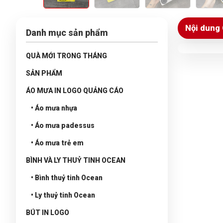
Nội dung 
Danh mục sản phẩm
QUÀ MỚI TRONG THÁNG
SẢN PHẨM
ÁO MƯA IN LOGO QUẢNG CÁO
• Áo mưa nhựa
• Áo mưa padessus
• Áo mưa trẻ em
BÌNH VÀ LY THUỶ TINH OCEAN
• Bình thuỷ tinh Ocean
• Ly thuỷ tinh Ocean
BÚT IN LOGO