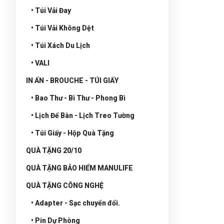
• Túi Vải Đay
• Túi Vải Không Dệt
• Túi Xách Du Lịch
• VALI
IN ẤN - BROUCHE - TÚI GIẤY
• Bao Thư - Bì Thư - Phong Bì
• Lịch Để Bàn - Lịch Treo Tường
• Túi Giấy - Hộp Quà Tặng
QUÀ TẶNG 20/10
QUÀ TẶNG BẢO HIỂM MANULIFE
QUÀ TẶNG CÔNG NGHỆ
• Adapter - Sạc chuyển đổi.
• Pin Dự Phòng