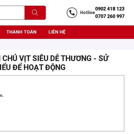
0902 418 123
Hotline
0707 260 997
THANH TOÁN
LIÊN HỆ
 CHÚ VỊT SIÊU DỄ THƯƠNG - SỬ
TIỂU ĐỂ HOẠT ĐỘNG
u.