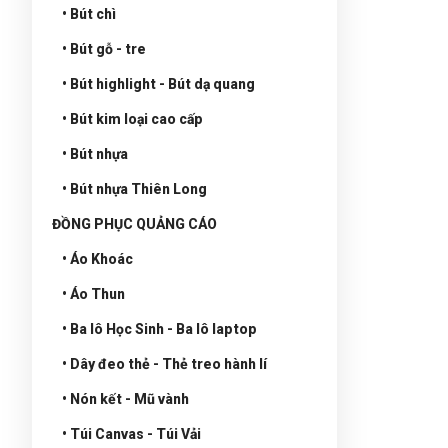
• Bút chì
• Bút gỗ - tre
• Bút highlight - Bút dạ quang
• Bút kim loại cao cấp
• Bút nhựa
• Bút nhựa Thiên Long
ĐỒNG PHỤC QUẢNG CÁO
• Áo Khoác
• Áo Thun
• Ba lô Học Sinh - Ba lô laptop
• Dây đeo thẻ - Thẻ treo hành lí
• Nón kết - Mũ vành
• Túi Canvas - Túi Vải