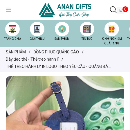
0
TRANG CHỦ
GIỚI THIỆU
SẢN PHẨM
TIN TỨC
KINH NGHIỆM
T
QUÀ TẶNG
SẢN PHẨM
/
ĐỒNG PHỤC QUẢNG CÁO
/
Dây đeo thẻ - Thẻ treo hành lí
/
THẺ TREO HÀNH LÝ IN LOGO THEO YÊU CẦU - QUẢNG BÁ
THƯƠNG HIỆU HIỆU QUẢ