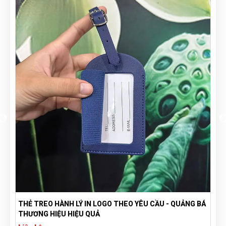
THẺ TREO HÀNH LÝ IN LOGO THEO YÊU CẦU - QUẢNG BÁ
THƯƠNG HIỆU HIỆU QUẢ