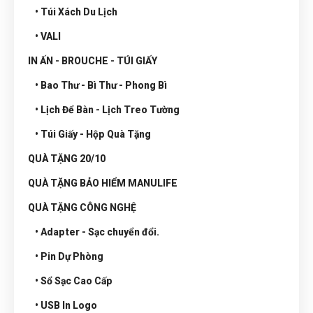
• Túi Xách Du Lịch
• VALI
IN ẤN - BROUCHE - TÚI GIẤY
• Bao Thư - Bì Thư - Phong Bì
• Lịch Để Bàn - Lịch Treo Tường
• Túi Giấy - Hộp Quà Tặng
QUÀ TẶNG 20/10
QUÀ TẶNG BẢO HIỂM MANULIFE
QUÀ TẶNG CÔNG NGHỆ
• Adapter - Sạc chuyển đổi.
• Pin Dự Phòng
• Sổ Sạc Cao Cấp
• USB In Logo