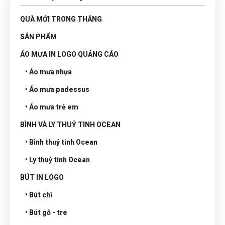
QUÀ MỚI TRONG THÁNG
SẢN PHẨM
ÁO MƯA IN LOGO QUẢNG CÁO
• Áo mưa nhựa
• Áo mưa padessus
• Áo mưa trẻ em
BÌNH VÀ LY THUỶ TINH OCEAN
• Bình thuỷ tinh Ocean
• Ly thuỷ tinh Ocean
BÚT IN LOGO
• Bút chì
• Bút gỗ - tre