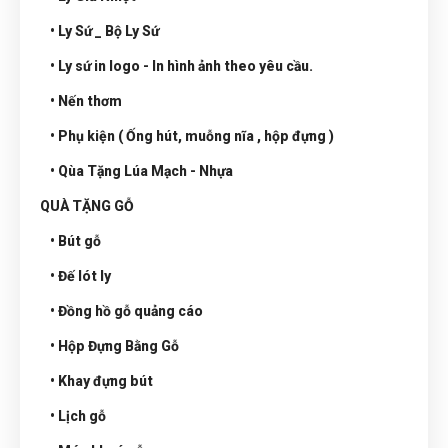
• Ly Sứ _ Bộ Ly Sứ
• Ly sứ in logo - In hình ảnh theo yêu cầu.
• Nến thơm
• Phụ kiện ( Ống hút, muỗng nĩa , hộp đựng )
• Qùa Tặng Lúa Mạch - Nhựa
QUÀ TẶNG GỖ
• Bút gỗ
• Đế lót ly
• Đồng hồ gỗ quảng cáo
• Hộp Đựng Bằng Gỗ
• Khay đựng bút
• Lịch gỗ