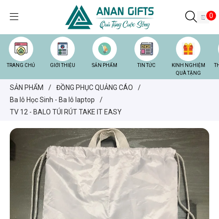
0
TRANG CHỦ
GIỚI THIỆU
SẢN PHẨM
TIN TỨC
KINH NGHIỆM
T
QUÀ TẶNG
SẢN PHẨM
/
ĐỒNG PHỤC QUẢNG CÁO
/
Ba lô Học Sinh - Ba lô laptop
/
TV 12 - BALO TÚI RÚT TAKE IT EASY