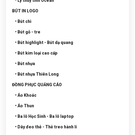
• Ly thuỷ tinh Ocean
BÚT IN LOGO
• Bút chì
• Bút gỗ - tre
• Bút highlight - Bút dạ quang
• Bút kim loại cao cấp
• Bút nhựa
• Bút nhựa Thiên Long
ĐỒNG PHỤC QUẢNG CÁO
• Áo Khoác
• Áo Thun
• Ba lô Học Sinh - Ba lô laptop
• Dây đeo thẻ - Thẻ treo hành lí