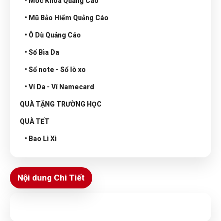
• Móc Khóa Quảng Cáo
• Mũ Bảo Hiểm Quảng Cáo
• Ô Dù Quảng Cáo
• Sổ Bìa Da
• Sổ note - Sổ lò xo
• Ví Da - Ví Namecard
QUÀ TẶNG TRƯỜNG HỌC
QUÀ TẾT
• Bao Lì Xì
Nội dung Chi Tiết