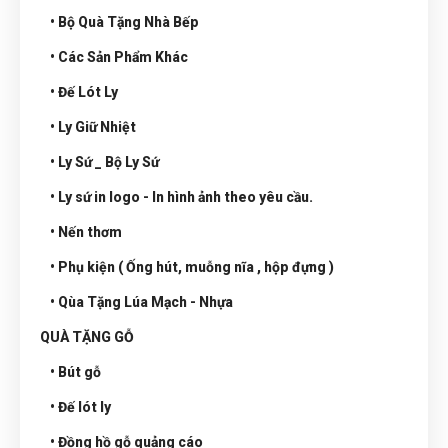
• Bộ Quà Tặng Nhà Bếp
• Các Sản Phẩm Khác
• Đế Lót Ly
• Ly Giữ Nhiệt
• Ly Sứ _ Bộ Ly Sứ
• Ly sứ in logo - In hình ảnh theo yêu cầu.
• Nến thơm
• Phụ kiện ( Ống hút, muỗng nĩa , hộp đựng )
• Qùa Tặng Lúa Mạch - Nhựa
QUÀ TẶNG GỖ
• Bút gỗ
• Đế lót ly
• Đồng hồ gỗ quảng cáo