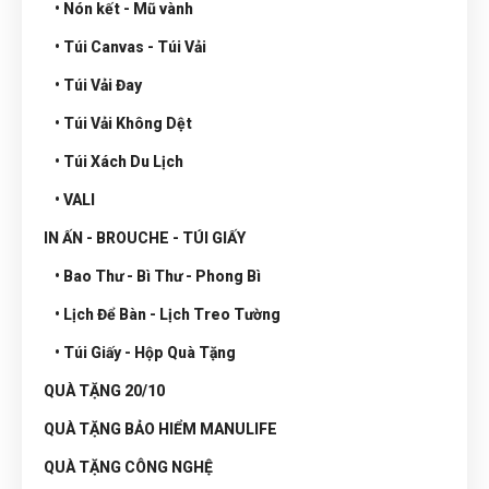
• Nón kết - Mũ vành
• Túi Canvas - Túi Vải
• Túi Vải Đay
• Túi Vải Không Dệt
• Túi Xách Du Lịch
• VALI
IN ẤN - BROUCHE - TÚI GIẤY
• Bao Thư - Bì Thư - Phong Bì
• Lịch Để Bàn - Lịch Treo Tường
• Túi Giấy - Hộp Quà Tặng
QUÀ TẶNG 20/10
QUÀ TẶNG BẢO HIỂM MANULIFE
QUÀ TẶNG CÔNG NGHỆ