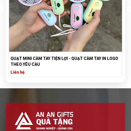
ẦM TAY IN LOGO
TÚI VẢI BỐ CANVAS IN LOGO THEO YÊU CẦU GIÁ
XƯỞNG SẢN XUẤT TÚI VẢI CANVAS
Liên hệ