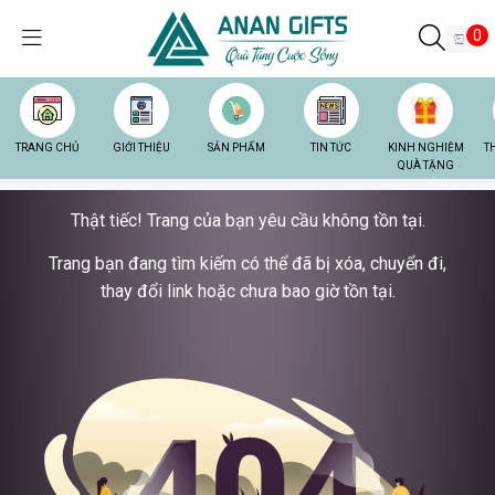
0
TRANG CHỦ
GIỚI THIỆU
SẢN PHẨM
TIN TỨC
KINH NGHIỆM
T
QUÀ TẶNG
Thật tiếc! Trang của bạn yêu cầu không tồn tại.
Trang bạn đang tìm kiếm có thể đã bị xóa, chuyển đi,
thay đổi link hoặc chưa bao giờ tồn tại.