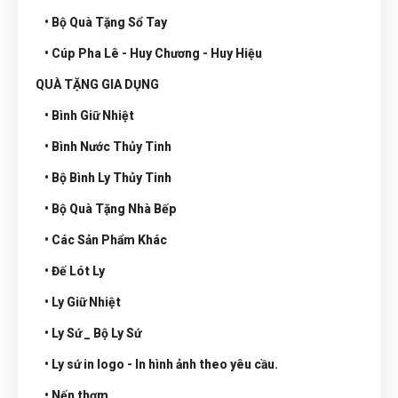
• Bộ Quà Tặng Sổ Tay
• Cúp Pha Lê - Huy Chương - Huy Hiệu
QUÀ TẶNG GIA DỤNG
• Bình Giữ Nhiệt
• Bình Nước Thủy Tinh
• Bộ Bình Ly Thủy Tinh
• Bộ Quà Tặng Nhà Bếp
• Các Sản Phẩm Khác
• Đế Lót Ly
• Ly Giữ Nhiệt
• Ly Sứ _ Bộ Ly Sứ
• Ly sứ in logo - In hình ảnh theo yêu cầu.
• Nến thơm