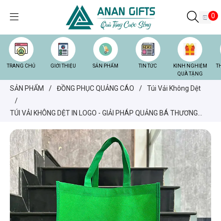
0
TRANG CHỦ
GIỚI THIỆU
SẢN PHẨM
TIN TỨC
KINH NGHIỆM
T
QUÀ TẶNG
SẢN PHẨM
/
ĐỒNG PHỤC QUẢNG CÁO
/
Túi Vải Không Dệt
/
TÚI VẢI KHÔNG DỆT IN LOGO - GIẢI PHÁP QUẢNG BÁ THƯƠNG
HIỆU XANH, TIẾT KIỆM