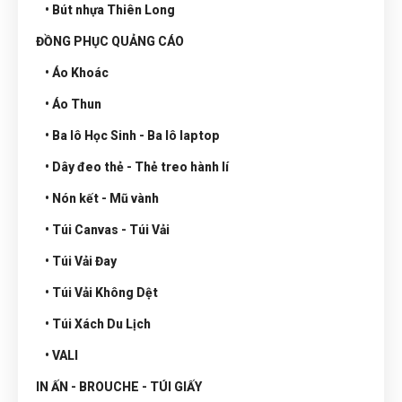
• Bút nhựa Thiên Long
ĐỒNG PHỤC QUẢNG CÁO
• Áo Khoác
• Áo Thun
• Ba lô Học Sinh - Ba lô laptop
• Dây đeo thẻ - Thẻ treo hành lí
• Nón kết - Mũ vành
• Túi Canvas - Túi Vải
• Túi Vải Đay
• Túi Vải Không Dệt
• Túi Xách Du Lịch
• VALI
IN ẤN - BROUCHE - TÚI GIẤY