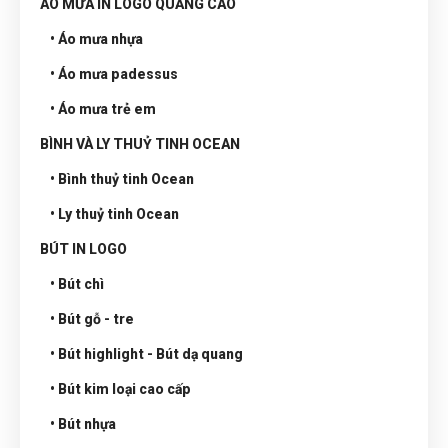
ÁO MƯA IN LOGO QUẢNG CÁO
• Áo mưa nhựa
• Áo mưa padessus
• Áo mưa trẻ em
BÌNH VÀ LY THUỶ TINH OCEAN
• Bình thuỷ tinh Ocean
• Ly thuỷ tinh Ocean
BÚT IN LOGO
• Bút chì
• Bút gỗ - tre
• Bút highlight - Bút dạ quang
• Bút kim loại cao cấp
• Bút nhựa