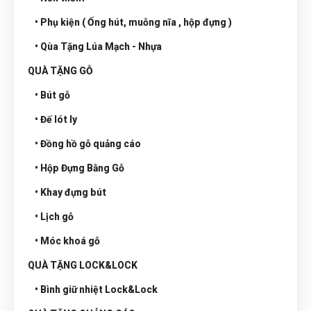
• Phụ kiện ( Ống hút, muỗng nĩa , hộp đựng )
• Qùa Tặng Lúa Mạch - Nhựa
QUÀ TẶNG GỖ
• Bút gỗ
• Đế lót ly
• Đồng hồ gỗ quảng cáo
• Hộp Đựng Bằng Gỗ
• Khay đựng bút
• Lịch gỗ
• Móc khoá gỗ
QUÀ TẶNG LOCK&LOCK
• Bình giữ nhiệt Lock&Lock