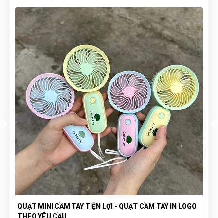
O
TÚI VẢI BỐ CANVAS IN LOGO THEO YÊU CẦU GIÁ RẺ -
XƯỞNG SẢN XUẤT TÚI VẢI CANVAS