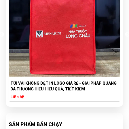
TÚI VẢI KHÔNG DỆT IN LOGO - TÚI VẢI KHÔNG DỆT THÂN
THIỆN VỚI MÔI TRƯỜNG
Liên hệ
SẢN PHẨM BÁN CHẠY