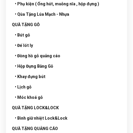
• Phụ kiện ( Ống hút, muỗng nĩa , hộp đựng )
• Qùa Tặng Lúa Mạch - Nhựa
QUÀ TẶNG GỖ
• Bút gỗ
• Đế lót ly
• Đồng hồ gỗ quảng cáo
• Hộp Đựng Bằng Gỗ
• Khay đựng bút
• Lịch gỗ
• Móc khoá gỗ
QUÀ TẶNG LOCK&LOCK
• Bình giữ nhiệt Lock&Lock
QUÀ TẶNG QUẢNG CÁO