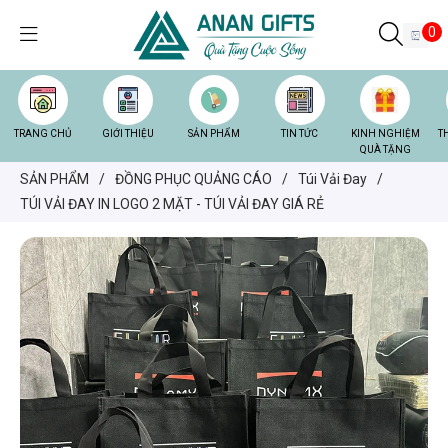
0
TRANG CHỦ
GIỚI THIỆU
SẢN PHẨM
TIN TỨC
KINH NGHIỆM
T
QUÀ TẶNG
SẢN PHẨM
/
ĐỒNG PHỤC QUẢNG CÁO
/
Túi Vải Đay
/
TÚI VẢI ĐAY IN LOGO 2 MẶT - TÚI VẢI ĐAY GIÁ RẺ