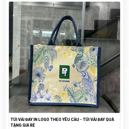
TÚI VẢI ĐAY IN LOGO THEO YÊU CẦU - TÚI VẢI ĐAY QUÀ
TẶNG GIÁ RẺ