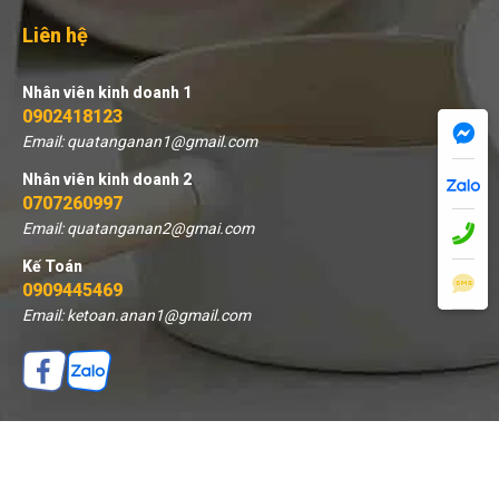
Liên hệ
Nhân viên kinh doanh 1
0902418123
Email: quatanganan1@gmail.com
Nhân viên kinh doanh 2
0707260997
Email: quatanganan2@gmai.com
Kế Toán
0909445469
Email: ketoan.anan1@gmail.com
THÊM VÀO GIỎ
MUA NGAY
© 2026 Quà tặng An An - Thiết kế bởi sikido.vn