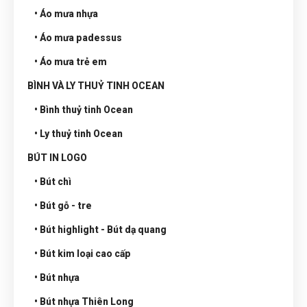
• Áo mưa nhựa
• Áo mưa padessus
• Áo mưa trẻ em
BÌNH VÀ LY THUỶ TINH OCEAN
• Bình thuỷ tinh Ocean
• Ly thuỷ tinh Ocean
BÚT IN LOGO
• Bút chì
• Bút gỗ - tre
• Bút highlight - Bút dạ quang
• Bút kim loại cao cấp
• Bút nhựa
• Bút nhựa Thiên Long