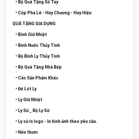
• Bộ Quà Tặng Sổ Tay
• Cúp Pha Lê - Huy Chương - Huy Hiệu
QUÀ TẶNG GIA DỤNG
• Bình Giữ Nhiệt
• Bình Nước Thủy Tinh
• Bộ Bình Ly Thủy Tinh
• Bộ Quà Tặng Nhà Bếp
• Các Sản Phẩm Khác
• Đế Lót Ly
• Ly Giữ Nhiệt
• Ly Sứ _ Bộ Ly Sứ
• Ly sứ in logo - In hình ảnh theo yêu cầu.
• Nến thơm