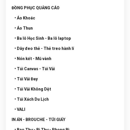
ĐỒNG PHỤC QUẢNG CÁO
• Áo Khoác
• Áo Thun
• Ba lô Học Sinh - Ba lô laptop
• Dây đeo thẻ - Thẻ treo hành lí
• Nón kết - Mũ vành
• Túi Canvas - Túi Vải
• Túi Vải Đay
• Túi Vải Không Dệt
• Túi Xách Du Lịch
• VALI
IN ẤN - BROUCHE - TÚI GIẤY
• Bao Thư - Bì Thư - Phong Bì