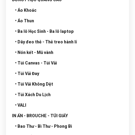
• Áo Khoác
• Áo Thun
• Ba lô Học Sinh - Ba lô laptop
• Dây đeo thẻ - Thẻ treo hành lí
• Nón kết - Mũ vành
• Túi Canvas - Túi Vải
• Túi Vải Đay
• Túi Vải Không Dệt
• Túi Xách Du Lịch
• VALI
IN ẤN - BROUCHE - TÚI GIẤY
• Bao Thư - Bì Thư - Phong Bì