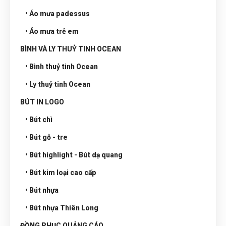
• Áo mưa padessus
• Áo mưa trẻ em
BÌNH VÀ LY THUỶ TINH OCEAN
• Bình thuỷ tinh Ocean
• Ly thuỷ tinh Ocean
BÚT IN LOGO
• Bút chì
• Bút gỗ - tre
• Bút highlight - Bút dạ quang
• Bút kim loại cao cấp
• Bút nhựa
• Bút nhựa Thiên Long
ĐỒNG PHỤC QUẢNG CÁO