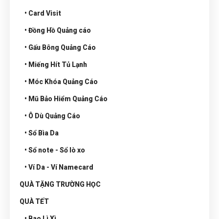
• Card Visit
• Đồng Hồ Quảng cáo
• Gấu Bông Quảng Cáo
• Miếng Hít Tủ Lạnh
• Móc Khóa Quảng Cáo
• Mũ Bảo Hiểm Quảng Cáo
• Ô Dù Quảng Cáo
• Sổ Bìa Da
• Sổ note - Sổ lò xo
• Ví Da - Ví Namecard
QUÀ TẶNG TRƯỜNG HỌC
QUÀ TẾT
• Bao Lì Xì