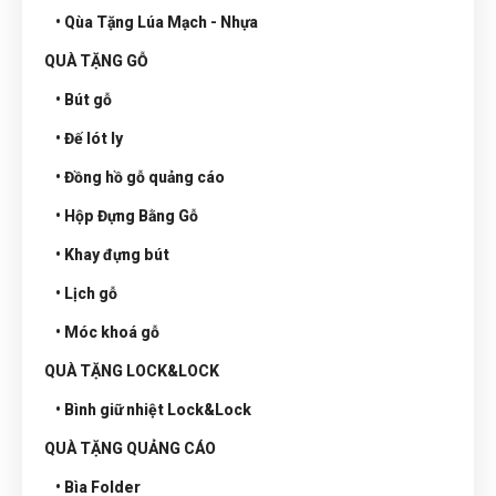
• Qùa Tặng Lúa Mạch - Nhựa
QUÀ TẶNG GỖ
• Bút gỗ
• Đế lót ly
• Đồng hồ gỗ quảng cáo
• Hộp Đựng Bằng Gỗ
• Khay đựng bút
• Lịch gỗ
• Móc khoá gỗ
QUÀ TẶNG LOCK&LOCK
• Bình giữ nhiệt Lock&Lock
QUÀ TẶNG QUẢNG CÁO
• Bìa Folder