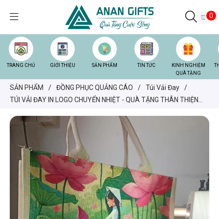
0
TRANG CHỦ
GIỚI THIỆU
SẢN PHẨM
TIN TỨC
KINH NGHIỆM
T
QUÀ TẶNG
SẢN PHẨM
/
ĐỒNG PHỤC QUẢNG CÁO
/
Túi Vải Đay
/
TÚI VẢI ĐAY IN LOGO CHUYỂN NHIỆT - QUÀ TẶNG THÂN THIỆN
VỚI MÔI TRƯỜNG