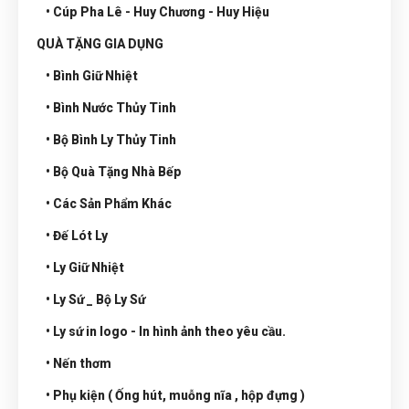
• Cúp Pha Lê - Huy Chương - Huy Hiệu
QUÀ TẶNG GIA DỤNG
• Bình Giữ Nhiệt
• Bình Nước Thủy Tinh
• Bộ Bình Ly Thủy Tinh
• Bộ Quà Tặng Nhà Bếp
• Các Sản Phẩm Khác
• Đế Lót Ly
• Ly Giữ Nhiệt
• Ly Sứ _ Bộ Ly Sứ
• Ly sứ in logo - In hình ảnh theo yêu cầu.
• Nến thơm
• Phụ kiện ( Ống hút, muỗng nĩa , hộp đựng )