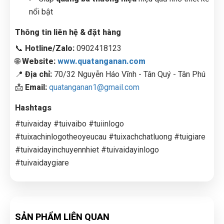
nổi bật
Thông tin liên hệ & đặt hàng
📞
Hotline/Zalo:
0902418123
🌐
Website:
www.quatanganan.com
📍
Địa chỉ:
70/32 Nguyễn Háo Vĩnh - Tân Quý - Tân Phú
📩
Email:
quatanganan1@gmail.com
Hashtags
#tuivaiday #tuivaibo #tuiinlogo
#tuixachinlogotheoyeucau #tuixachchatluong #tuigiare
#tuivaidayinchuyennhiet #tuivaidayinlogo
#tuivaidaygiare
SẢN PHẨM LIÊN QUAN