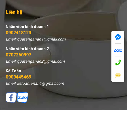
Liên hệ
Nhân viên kinh doanh 1
0902418123
Email: quatanganan1@gmail.com
Nhân viên kinh doanh 2
0707260997
Email: quatanganan2@gmai.com
Kế Toán
0909445469
Email: ketoan.anan1@gmail.com
THÊM VÀO GIỎ
MUA NGAY
© 2026 Quà tặng An An - Thiết kế bởi sikido.vn