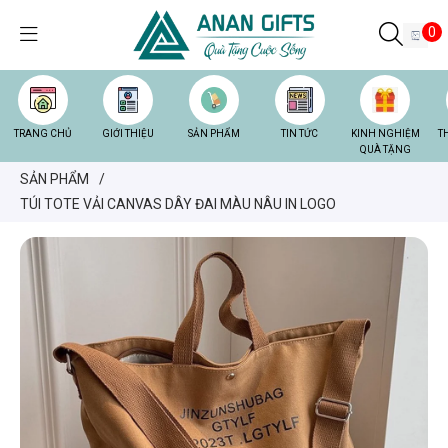
0
TRANG CHỦ
GIỚI THIỆU
SẢN PHẨM
TIN TỨC
KINH NGHIỆM
T
QUÀ TẶNG
SẢN PHẨM
/
TÚI TOTE VẢI CANVAS DÂY ĐAI MÀU NÂU IN LOGO