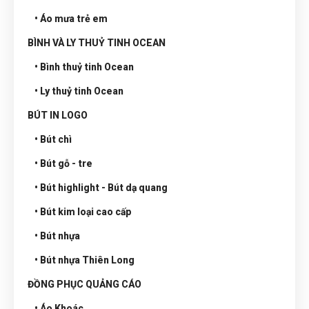
• Áo mưa trẻ em
BÌNH VÀ LY THUỶ TINH OCEAN
• Bình thuỷ tinh Ocean
• Ly thuỷ tinh Ocean
BÚT IN LOGO
• Bút chì
• Bút gỗ - tre
• Bút highlight - Bút dạ quang
• Bút kim loại cao cấp
• Bút nhựa
• Bút nhựa Thiên Long
ĐỒNG PHỤC QUẢNG CÁO
• Áo Khoác