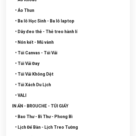
• Áo Thun
• Ba lô Học Sinh - Ba lô laptop
• Dây đeo thẻ - Thẻ treo hành lí
• Nón kết - Mũ vành
• Túi Canvas - Túi Vải
• Túi Vải Đay
• Túi Vải Không Dệt
• Túi Xách Du Lịch
• VALI
IN ẤN - BROUCHE - TÚI GIẤY
• Bao Thư - Bì Thư - Phong Bì
• Lịch Để Bàn - Lịch Treo Tường