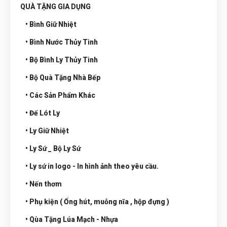
QUÀ TẶNG GIA DỤNG
• Bình Giữ Nhiệt
• Bình Nước Thủy Tinh
• Bộ Bình Ly Thủy Tinh
• Bộ Quà Tặng Nhà Bếp
• Các Sản Phẩm Khác
• Đế Lót Ly
• Ly Giữ Nhiệt
• Ly Sứ _ Bộ Ly Sứ
• Ly sứ in logo - In hình ảnh theo yêu cầu.
• Nến thơm
• Phụ kiện ( Ống hút, muỗng nĩa , hộp đựng )
• Qùa Tặng Lúa Mạch - Nhựa