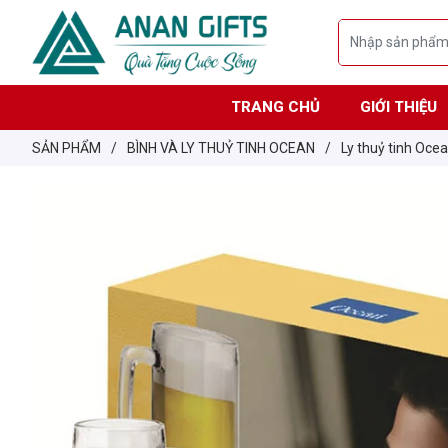
TRANG CHỦ
GIỚI THIỆU
SẢN PHẨM
/
BÌNH VÀ LY THUỶ TINH OCEAN
/
Ly thuỷ tinh Oce