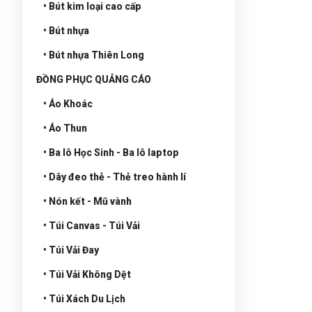
• Bút kim loại cao cấp
• Bút nhựa
• Bút nhựa Thiên Long
ĐỒNG PHỤC QUẢNG CÁO
• Áo Khoác
• Áo Thun
• Ba lô Học Sinh - Ba lô laptop
• Dây đeo thẻ - Thẻ treo hành lí
• Nón kết - Mũ vành
• Túi Canvas - Túi Vải
• Túi Vải Đay
• Túi Vải Không Dệt
• Túi Xách Du Lịch