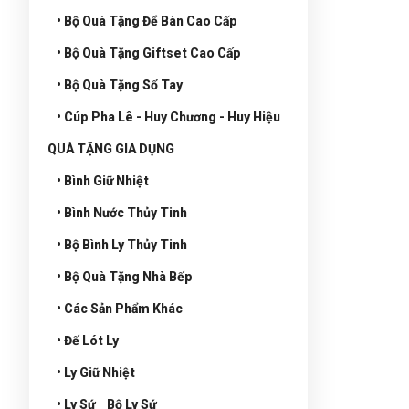
• Bộ Quà Tặng Để Bàn Cao Cấp
• Bộ Quà Tặng Giftset Cao Cấp
• Bộ Quà Tặng Sổ Tay
• Cúp Pha Lê - Huy Chương - Huy Hiệu
QUÀ TẶNG GIA DỤNG
• Bình Giữ Nhiệt
• Bình Nước Thủy Tinh
• Bộ Bình Ly Thủy Tinh
• Bộ Quà Tặng Nhà Bếp
• Các Sản Phẩm Khác
• Đế Lót Ly
• Ly Giữ Nhiệt
• Ly Sứ _ Bộ Ly Sứ