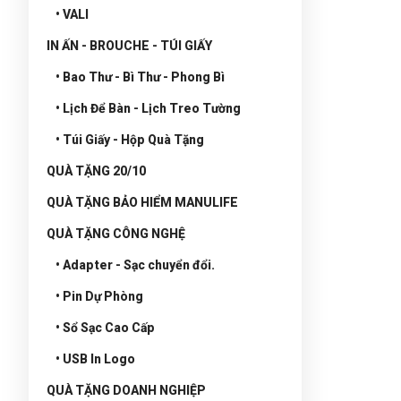
• VALI
IN ẤN - BROUCHE - TÚI GIẤY
• Bao Thư - Bì Thư - Phong Bì
• Lịch Để Bàn - Lịch Treo Tường
• Túi Giấy - Hộp Quà Tặng
QUÀ TẶNG 20/10
QUÀ TẶNG BẢO HIỂM MANULIFE
QUÀ TẶNG CÔNG NGHỆ
• Adapter - Sạc chuyển đổi.
• Pin Dự Phòng
• Sổ Sạc Cao Cấp
• USB In Logo
QUÀ TẶNG DOANH NGHIỆP