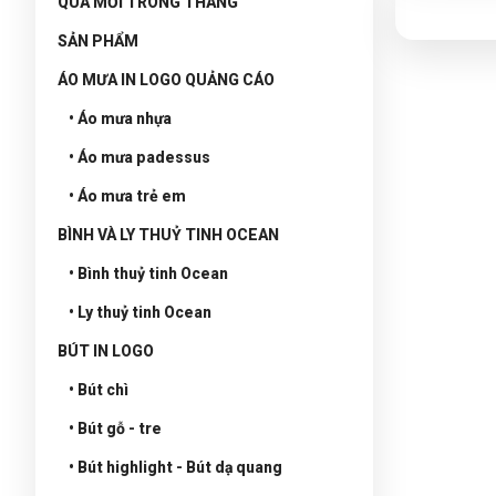
QUÀ MỚI TRONG THÁNG
SẢN PHẨM
ÁO MƯA IN LOGO QUẢNG CÁO
• Áo mưa nhựa
• Áo mưa padessus
• Áo mưa trẻ em
BÌNH VÀ LY THUỶ TINH OCEAN
• Bình thuỷ tinh Ocean
• Ly thuỷ tinh Ocean
BÚT IN LOGO
• Bút chì
• Bút gỗ - tre
• Bút highlight - Bút dạ quang