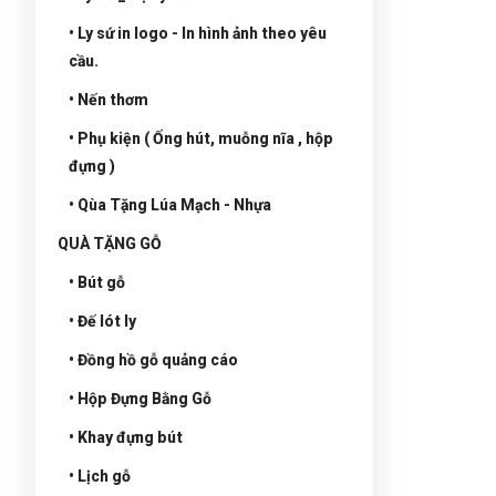
• Ly sứ in logo - In hình ảnh theo yêu
cầu.
• Nến thơm
• Phụ kiện ( Ống hút, muỗng nĩa , hộp
đựng )
• Qùa Tặng Lúa Mạch - Nhựa
QUÀ TẶNG GỖ
• Bút gỗ
• Đế lót ly
• Đồng hồ gỗ quảng cáo
• Hộp Đựng Bằng Gỗ
• Khay đựng bút
• Lịch gỗ