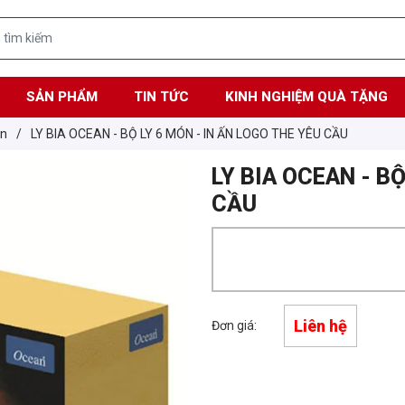
SẢN PHẨM
TIN TỨC
KINH NGHIỆM QUÀ TẶNG
an
/
LY BIA OCEAN - BỘ LY 6 MÓN - IN ẤN LOGO THE YÊU CẦU
LY BIA OCEAN - BỘ
CẦU
Liên hệ
Đơn giá: