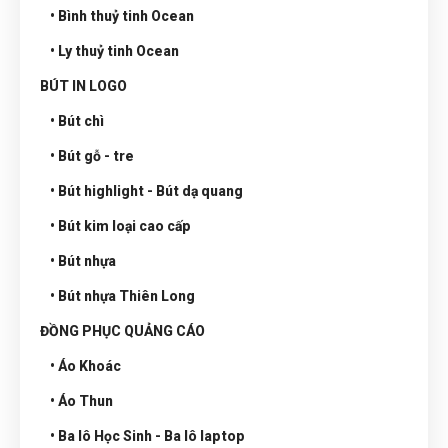
• Bình thuỷ tinh Ocean
• Ly thuỷ tinh Ocean
BÚT IN LOGO
• Bút chì
• Bút gỗ - tre
• Bút highlight - Bút dạ quang
• Bút kim loại cao cấp
• Bút nhựa
• Bút nhựa Thiên Long
ĐỒNG PHỤC QUẢNG CÁO
• Áo Khoác
• Áo Thun
• Ba lô Học Sinh - Ba lô laptop