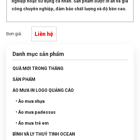
nghiệp hoặc sử dụng cá nhân. Sản phẩm được in ấn và gia
công chuyên nghiệp, đảm bảo chất lượng và độ bền cao.
Liên hệ
Đơn giá:
Danh mục sản phẩm
QUÀ MỚI TRONG THÁNG
SẢN PHẨM
ÁO MƯA IN LOGO QUẢNG CÁO
• Áo mưa nhựa
• Áo mưa padessus
• Áo mưa trẻ em
BÌNH VÀ LY THUỶ TINH OCEAN