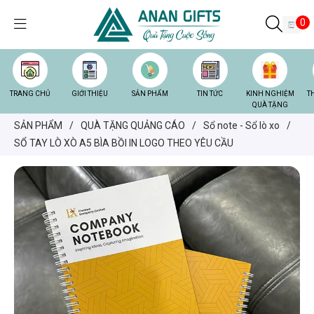
0
TRANG CHỦ
GIỚI THIỆU
SẢN PHẨM
TIN TỨC
KINH NGHIỆM
T
QUÀ TẶNG
SẢN PHẨM
/
QUÀ TẶNG QUẢNG CÁO
/
Sổ note - Sổ lò xo
/
SỔ TAY LÒ XÒ A5 BÌA BỒI IN LOGO THEO YÊU CẦU