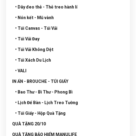
• Dây đeo thẻ - Thẻ treo hành lí
• Nón kết - Mũ vành
• Túi Canvas - Túi Vải
• Túi Vải Đay
• Túi Vải Không Dệt
• Túi Xách Du Lịch
• VALI
IN ẤN - BROUCHE - TÚI GIẤY
• Bao Thư - Bì Thư - Phong Bì
• Lịch Để Bàn - Lịch Treo Tường
• Túi Giấy - Hộp Quà Tặng
QUÀ TẶNG 20/10
QUÀ TẶNG BẢO HIỂM MANULIFE