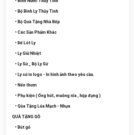
• Bình Nước Thủy Tinh
• Bộ Bình Ly Thủy Tinh
• Bộ Quà Tặng Nhà Bếp
• Các Sản Phẩm Khác
• Đế Lót Ly
• Ly Giữ Nhiệt
• Ly Sứ _ Bộ Ly Sứ
• Ly sứ in logo - In hình ảnh theo yêu cầu.
• Nến thơm
• Phụ kiện ( Ống hút, muỗng nĩa , hộp đựng )
• Qùa Tặng Lúa Mạch - Nhựa
QUÀ TẶNG GỖ
• Bút gỗ