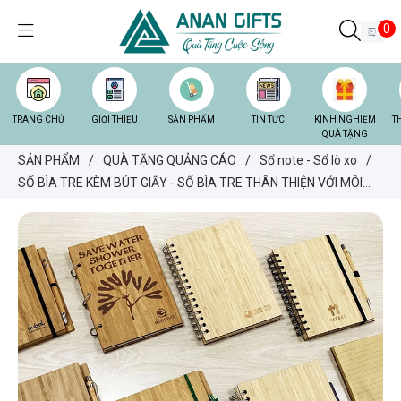
0
TRANG CHỦ
GIỚI THIỆU
SẢN PHẨM
TIN TỨC
KINH NGHIỆM
T
QUÀ TẶNG
SẢN PHẨM
/
QUÀ TẶNG QUẢNG CÁO
/
Sổ note - Sổ lò xo
/
SỔ BÌA TRE KÈM BÚT GIẤY - SỔ BÌA TRE THÂN THIỆN VỚI MÔI
TRƯỜNG