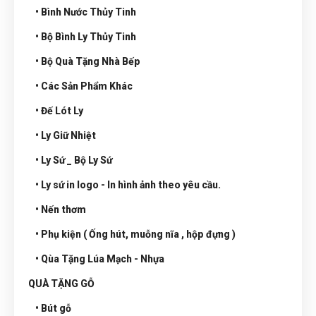
• Bình Nước Thủy Tinh
• Bộ Bình Ly Thủy Tinh
• Bộ Quà Tặng Nhà Bếp
• Các Sản Phẩm Khác
• Đế Lót Ly
• Ly Giữ Nhiệt
• Ly Sứ _ Bộ Ly Sứ
• Ly sứ in logo - In hình ảnh theo yêu cầu.
• Nến thơm
• Phụ kiện ( Ống hút, muỗng nĩa , hộp đựng )
• Qùa Tặng Lúa Mạch - Nhựa
QUÀ TẶNG GỖ
• Bút gỗ