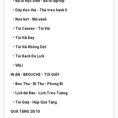
• Ba lô Học Sinh - Ba lô laptop
• Dây đeo thẻ - Thẻ treo hành lí
• Nón kết - Mũ vành
• Túi Canvas - Túi Vải
• Túi Vải Đay
• Túi Vải Không Dệt
• Túi Xách Du Lịch
• VALI
IN ẤN - BROUCHE - TÚI GIẤY
• Bao Thư - Bì Thư - Phong Bì
• Lịch Để Bàn - Lịch Treo Tường
• Túi Giấy - Hộp Quà Tặng
QUÀ TẶNG 20/10