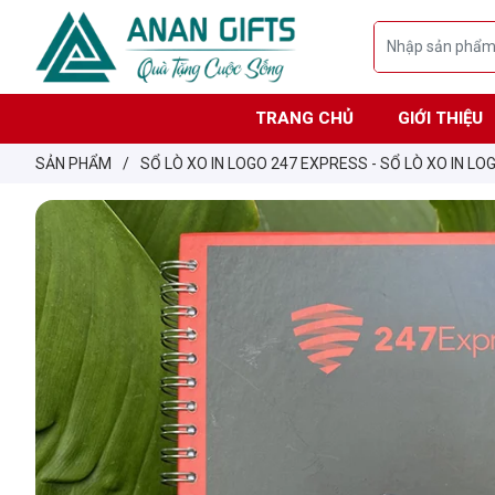
TRANG CHỦ
GIỚI THIỆU
SẢN PHẨM
/
SỔ LÒ XO IN LOGO 247 EXPRESS - SỔ LÒ XO IN L