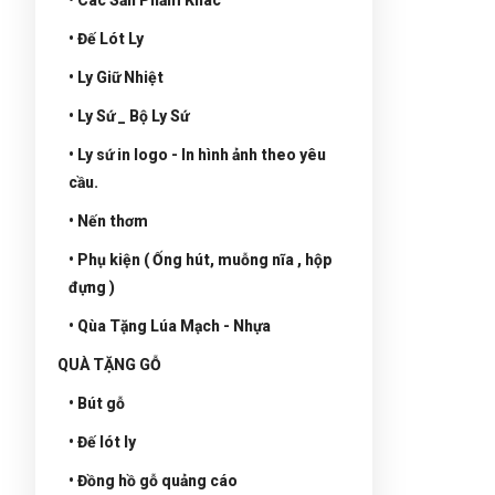
• Đế Lót Ly
• Ly Giữ Nhiệt
• Ly Sứ _ Bộ Ly Sứ
• Ly sứ in logo - In hình ảnh theo yêu
cầu.
• Nến thơm
• Phụ kiện ( Ống hút, muỗng nĩa , hộp
đựng )
• Qùa Tặng Lúa Mạch - Nhựa
QUÀ TẶNG GỖ
• Bút gỗ
• Đế lót ly
• Đồng hồ gỗ quảng cáo