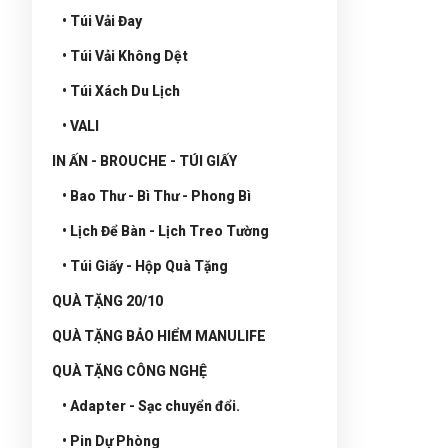
• Túi Vải Đay
• Túi Vải Không Dệt
• Túi Xách Du Lịch
• VALI
IN ẤN - BROUCHE - TÚI GIẤY
• Bao Thư - Bì Thư - Phong Bì
• Lịch Để Bàn - Lịch Treo Tường
• Túi Giấy - Hộp Quà Tặng
QUÀ TẶNG 20/10
QUÀ TẶNG BẢO HIỂM MANULIFE
QUÀ TẶNG CÔNG NGHỆ
• Adapter - Sạc chuyển đổi.
• Pin Dự Phòng