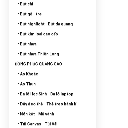
• Bút chì
• Bút gỗ - tre
• Bút highlight - Bút dạ quang
• Bút kim loại cao cấp
• Bút nhựa
• Bút nhựa Thiên Long
ĐỒNG PHỤC QUẢNG CÁO
• Áo Khoác
• Áo Thun
• Ba lô Học Sinh - Ba lô laptop
• Dây đeo thẻ - Thẻ treo hành lí
• Nón kết - Mũ vành
• Túi Canvas - Túi Vải