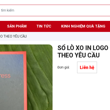
SẢN PHẨM
TIN TỨC
KINH NGHIỆM QUÀ TẶNG
OGO THEO YÊU CẦU
SỔ LÒ XO IN LOGO
THEO YÊU CẦU
Liên hệ
Đơn giá: