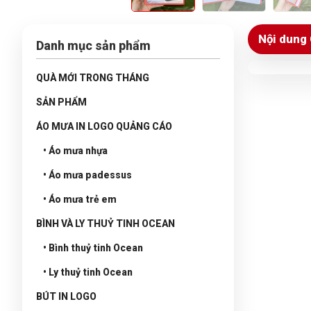
Nội dung 
Danh mục sản phẩm
QUÀ MỚI TRONG THÁNG
SẢN PHẨM
ÁO MƯA IN LOGO QUẢNG CÁO
• Áo mưa nhựa
• Áo mưa padessus
• Áo mưa trẻ em
BÌNH VÀ LY THUỶ TINH OCEAN
• Bình thuỷ tinh Ocean
• Ly thuỷ tinh Ocean
BÚT IN LOGO