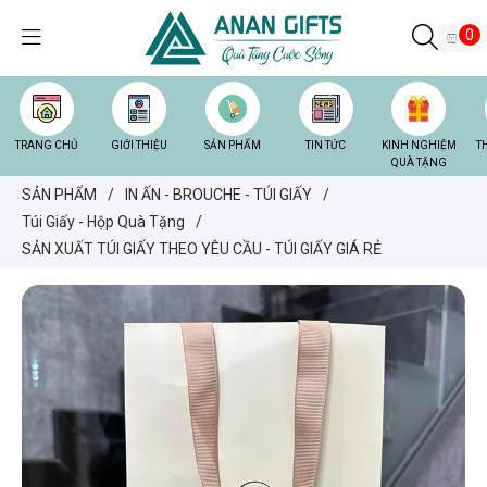
0
TRANG CHỦ
GIỚI THIỆU
SẢN PHẨM
TIN TỨC
KINH NGHIỆM
T
QUÀ TẶNG
SẢN PHẨM
/
IN ẤN - BROUCHE - TÚI GIẤY
/
Túi Giấy - Hộp Quà Tặng
/
SẢN XUẤT TÚI GIẤY THEO YÊU CẦU - TÚI GIẤY GIÁ RẺ