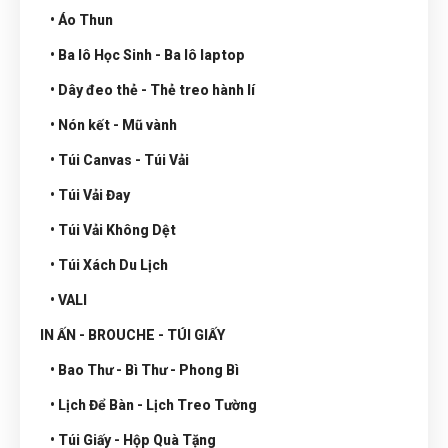
• Áo Thun
• Ba lô Học Sinh - Ba lô laptop
• Dây đeo thẻ - Thẻ treo hành lí
• Nón kết - Mũ vành
• Túi Canvas - Túi Vải
• Túi Vải Đay
• Túi Vải Không Dệt
• Túi Xách Du Lịch
• VALI
IN ẤN - BROUCHE - TÚI GIẤY
• Bao Thư - Bì Thư - Phong Bì
• Lịch Để Bàn - Lịch Treo Tường
• Túi Giấy - Hộp Quà Tặng