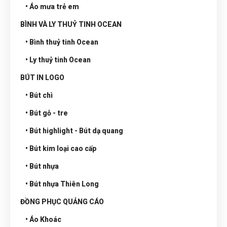
• Áo mưa trẻ em
BÌNH VÀ LY THUỶ TINH OCEAN
• Bình thuỷ tinh Ocean
• Ly thuỷ tinh Ocean
BÚT IN LOGO
• Bút chì
• Bút gỗ - tre
• Bút highlight - Bút dạ quang
• Bút kim loại cao cấp
• Bút nhựa
• Bút nhựa Thiên Long
ĐỒNG PHỤC QUẢNG CÁO
• Áo Khoác