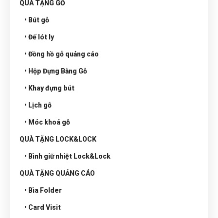
QUÀ TẶNG GỖ
• Bút gỗ
• Đế lót ly
• Đồng hồ gỗ quảng cáo
• Hộp Đựng Bằng Gỗ
• Khay đựng bút
• Lịch gỗ
• Móc khoá gỗ
QUÀ TẶNG LOCK&LOCK
• Bình giữ nhiệt Lock&Lock
QUÀ TẶNG QUẢNG CÁO
• Bìa Folder
• Card Visit