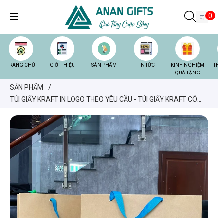
0
TRANG CHỦ
GIỚI THIỆU
SẢN PHẨM
TIN TỨC
KINH NGHIỆM
T
QUÀ TẶNG
SẢN PHẨM
/
TÚI GIẤY KRAFT IN LOGO THEO YÊU CẦU - TÚI GIẤY KRAFT CÓ
QUAI XÁCH