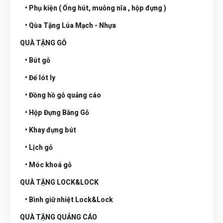
• Phụ kiện ( Ống hút, muỗng nĩa , hộp đựng )
• Qùa Tặng Lúa Mạch - Nhựa
QUÀ TẶNG GỖ
• Bút gỗ
• Đế lót ly
• Đồng hồ gỗ quảng cáo
• Hộp Đựng Bằng Gỗ
• Khay đựng bút
• Lịch gỗ
• Móc khoá gỗ
QUÀ TẶNG LOCK&LOCK
• Bình giữ nhiệt Lock&Lock
QUÀ TẶNG QUẢNG CÁO