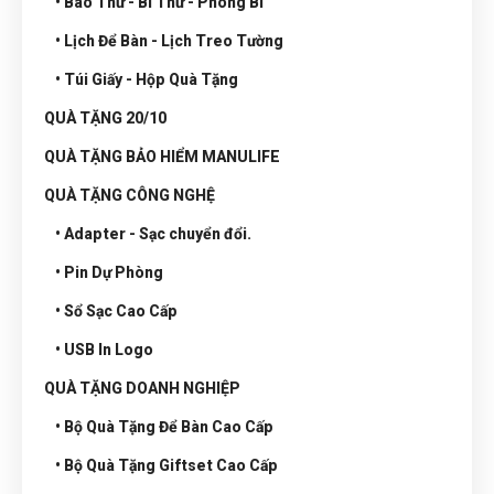
• Bao Thư - Bì Thư - Phong Bì
• Lịch Để Bàn - Lịch Treo Tường
• Túi Giấy - Hộp Quà Tặng
QUÀ TẶNG 20/10
QUÀ TẶNG BẢO HIỂM MANULIFE
QUÀ TẶNG CÔNG NGHỆ
• Adapter - Sạc chuyển đổi.
• Pin Dự Phòng
• Sổ Sạc Cao Cấp
• USB In Logo
QUÀ TẶNG DOANH NGHIỆP
• Bộ Quà Tặng Để Bàn Cao Cấp
• Bộ Quà Tặng Giftset Cao Cấp