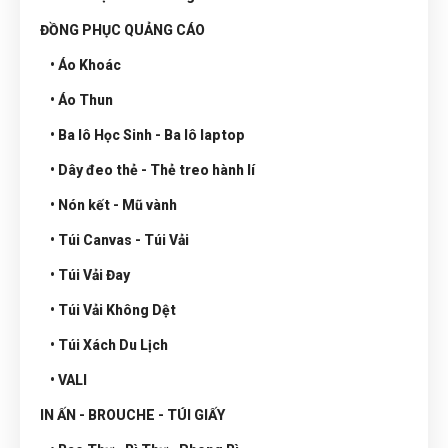
ĐỒNG PHỤC QUẢNG CÁO
• Áo Khoác
• Áo Thun
• Ba lô Học Sinh - Ba lô laptop
• Dây đeo thẻ - Thẻ treo hành lí
• Nón kết - Mũ vành
• Túi Canvas - Túi Vải
• Túi Vải Đay
• Túi Vải Không Dệt
• Túi Xách Du Lịch
• VALI
IN ẤN - BROUCHE - TÚI GIẤY