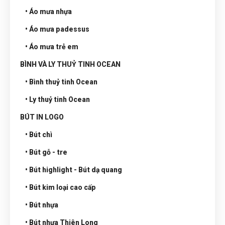
• Áo mưa nhựa
• Áo mưa padessus
• Áo mưa trẻ em
BÌNH VÀ LY THUỶ TINH OCEAN
• Bình thuỷ tinh Ocean
• Ly thuỷ tinh Ocean
BÚT IN LOGO
• Bút chì
• Bút gỗ - tre
• Bút highlight - Bút dạ quang
• Bút kim loại cao cấp
• Bút nhựa
• Bút nhựa Thiên Long