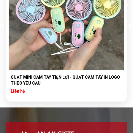
GO
TÚI VẢI BỐ CANVAS IN LOGO THEO YÊU CẦU GIÁ RẺ -
XƯỞNG SẢN XUẤT TÚI VẢI CANVAS
Liên hệ