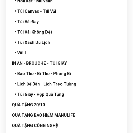
• Nón kết - Mũ vành
• Túi Canvas - Túi Vải
• Túi Vải Đay
• Túi Vải Không Dệt
• Túi Xách Du Lịch
• VALI
IN ẤN - BROUCHE - TÚI GIẤY
• Bao Thư - Bì Thư - Phong Bì
• Lịch Để Bàn - Lịch Treo Tường
• Túi Giấy - Hộp Quà Tặng
QUÀ TẶNG 20/10
QUÀ TẶNG BẢO HIỂM MANULIFE
QUÀ TẶNG CÔNG NGHỆ