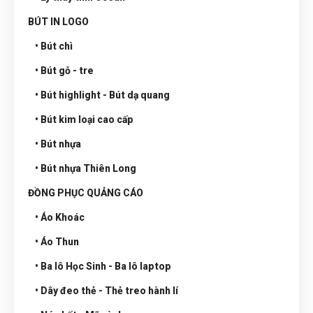
BÚT IN LOGO
• Bút chì
• Bút gỗ - tre
• Bút highlight - Bút dạ quang
• Bút kim loại cao cấp
• Bút nhựa
• Bút nhựa Thiên Long
ĐỒNG PHỤC QUẢNG CÁO
• Áo Khoác
• Áo Thun
• Ba lô Học Sinh - Ba lô laptop
• Dây đeo thẻ - Thẻ treo hành lí