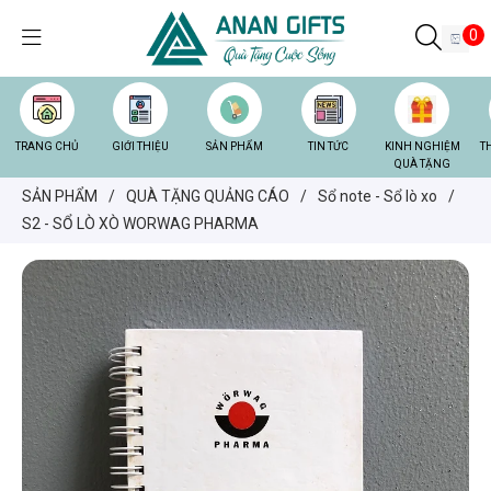
0
TRANG CHỦ
GIỚI THIỆU
SẢN PHẨM
TIN TỨC
KINH NGHIỆM
T
QUÀ TẶNG
SẢN PHẨM
/
QUÀ TẶNG QUẢNG CÁO
/
Sổ note - Sổ lò xo
/
S2 - SỔ LÒ XÒ WORWAG PHARMA