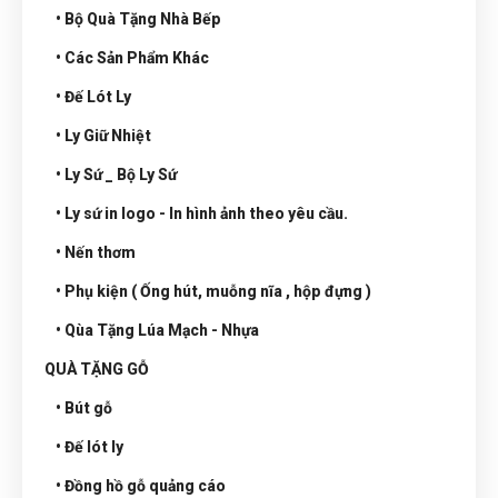
• Bộ Quà Tặng Nhà Bếp
• Các Sản Phẩm Khác
• Đế Lót Ly
• Ly Giữ Nhiệt
• Ly Sứ _ Bộ Ly Sứ
• Ly sứ in logo - In hình ảnh theo yêu cầu.
• Nến thơm
• Phụ kiện ( Ống hút, muỗng nĩa , hộp đựng )
• Qùa Tặng Lúa Mạch - Nhựa
QUÀ TẶNG GỖ
• Bút gỗ
• Đế lót ly
• Đồng hồ gỗ quảng cáo