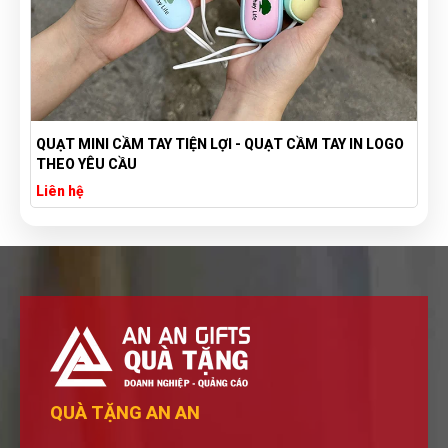
QUẠT MINI CẦM TAY TIỆN LỢI - QUẠT CẦM TAY IN LOGO
THEO YÊU CẦU
Liên hệ
QUÀ TẶNG AN AN