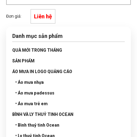
Liên hệ
Đơn giá:
Danh mục sản phẩm
QUÀ MỚI TRONG THÁNG
SẢN PHẨM
ÁO MƯA IN LOGO QUẢNG CÁO
• Áo mưa nhựa
• Áo mưa padessus
• Áo mưa trẻ em
BÌNH VÀ LY THUỶ TINH OCEAN
• Bình thuỷ tinh Ocean
• Ly thuỷ tinh Ocean