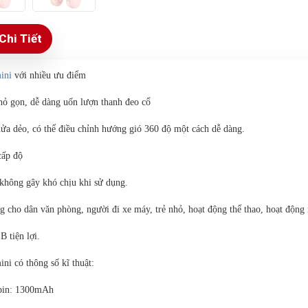
Chi Tiết
ini
với nhiều ưu điểm
hỏ gọn, dễ dàng uốn lượn thanh đeo cổ
hửa dẻo, có thể điều chỉnh hướng gió 360 độ một cách dễ dàng.
cấp độ
 không gây khó chịu khi sử dụng.
g cho dân văn phòng, người đi xe máy, trẻ nhỏ, hoạt động thể thao, hoạt độn
B tiện lợi.
ni có thông số kĩ thuật:
pin: 1300mAh