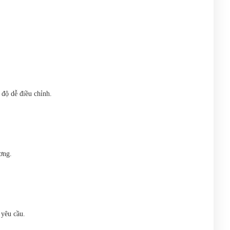
 độ dễ điều chỉnh.
ơng.
 yêu cầu.