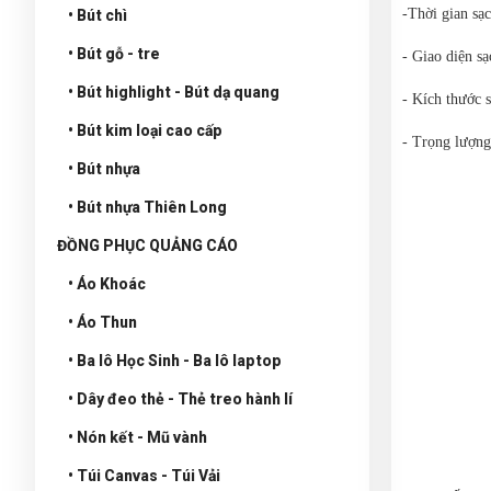
-Thời gian sạc
• Bút chì
• Bút gỗ - tre
- Giao diện s
• Bút highlight - Bút dạ quang
- Kích thước 
• Bút kim loại cao cấp
- Trọng lượng
• Bút nhựa
• Bút nhựa Thiên Long
ĐỒNG PHỤC QUẢNG CÁO
• Áo Khoác
• Áo Thun
• Ba lô Học Sinh - Ba lô laptop
• Dây đeo thẻ - Thẻ treo hành lí
• Nón kết - Mũ vành
• Túi Canvas - Túi Vải