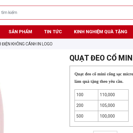
SẢN PHẨM
TIN TỨC
KINH NGHIỆM QUÀ TẶNG
H ĐIỆN KHÔNG CÁNH IN LOGO
QUẠT ĐEO CỔ MIN
Quạt đeo cổ mini cổng sạc micro
làm quà tặng theo yêu cầu.
100
110,000
200
105,000
500
100,000