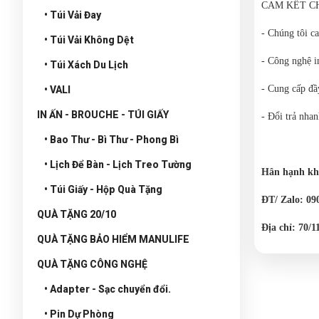
CAM KẾT C
• Túi Vải Đay
- Chúng tôi c
• Túi Vải Không Dệt
- Công nghệ i
• Túi Xách Du Lịch
- Cung cấp đầ
• VALI
IN ẤN - BROUCHE - TÚI GIẤY
- Đổi trả nha
• Bao Thư - Bì Thư - Phong Bì
• Lịch Để Bàn - Lịch Treo Tường
Hân hạnh khi
• Túi Giấy - Hộp Quà Tặng
ĐT/ Zalo: 09
QUÀ TẶNG 20/10
Địa chỉ: 70
QUÀ TẶNG BẢO HIỂM MANULIFE
QUÀ TẶNG CÔNG NGHỆ
• Adapter - Sạc chuyển đổi.
• Pin Dự Phòng