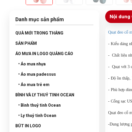
Nội dung 
Danh mục sản phẩm
Quạt đeo cổ m
QUÀ MỚI TRONG THÁNG
SẢN PHẨM
- Kiểu dáng n
ÁO MƯA IN LOGO QUẢNG CÁO
- Chất liệu n
• Áo mưa nhựa
- Quạt với 3 
• Áo mưa padessus
- Độ ồn thấp,
• Áo mưa trẻ em
- Phù hợp dùn
BÌNH VÀ LY THUỶ TINH OCEAN
- Cổng sạc US
• Bình thuỷ tinh Ocean
Quạt đeo cổ mi
• Ly thuỷ tinh Ocean
-Dung lượng 
BÚT IN LOGO