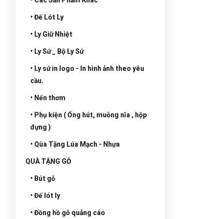
• Đế Lót Ly
• Ly Giữ Nhiệt
• Ly Sứ _ Bộ Ly Sứ
• Ly sứ in logo - In hình ảnh theo yêu
cầu.
• Nến thơm
• Phụ kiện ( Ống hút, muỗng nĩa , hộp
đựng )
• Qùa Tặng Lúa Mạch - Nhựa
QUÀ TẶNG GỖ
• Bút gỗ
• Đế lót ly
• Đồng hồ gỗ quảng cáo