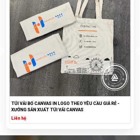
TÚI VẢI BỐ CANVAS IN LOGO THEO YÊU CẦU GIÁ RẺ -
XƯỞNG SẢN XUẤT TÚI VẢI CANVAS
Liên hệ