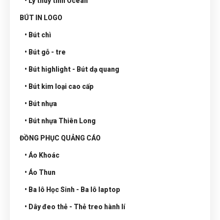
• Ly thuỷ tinh Ocean
BÚT IN LOGO
• Bút chì
• Bút gỗ - tre
• Bút highlight - Bút dạ quang
• Bút kim loại cao cấp
• Bút nhựa
• Bút nhựa Thiên Long
ĐỒNG PHỤC QUẢNG CÁO
• Áo Khoác
• Áo Thun
• Ba lô Học Sinh - Ba lô laptop
• Dây đeo thẻ - Thẻ treo hành lí