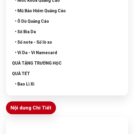
• Móc Khóa Quảng Cáo
• Mũ Bảo Hiểm Quảng Cáo
• Ô Dù Quảng Cáo
• Sổ Bìa Da
• Sổ note - Sổ lò xo
• Ví Da - Ví Namecard
QUÀ TẶNG TRƯỜNG HỌC
QUÀ TẾT
• Bao Lì Xì
Nội dung Chi Tiết