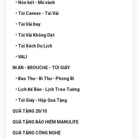
• Nón kết - Mũ vành
• Túi Canvas - Túi Vải
• Túi Vải Đay
• Túi Vải Không Dệt
• Túi Xách Du Lịch
• VALI
IN ẤN - BROUCHE - TÚI GIẤY
• Bao Thư - Bì Thư - Phong Bì
• Lịch Để Bàn - Lịch Treo Tường
• Túi Giấy - Hộp Quà Tặng
QUÀ TẶNG 20/10
QUÀ TẶNG BẢO HIỂM MANULIFE
QUÀ TẶNG CÔNG NGHỆ