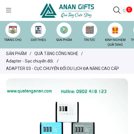
0
TRANG CHỦ
GIỚI THIỆU
SẢN PHẨM
TIN TỨC
KINH NGHIỆM
T
QUÀ TẶNG
SẢN PHẨM
/
QUÀ TẶNG CÔNG NGHỆ
/
Adapter - Sạc chuyển đổi.
/
ADAPTER 03 - CỤC CHUYỂN ĐỔI DU LỊCH ĐA NĂNG CAO CẤP