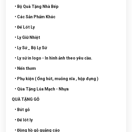
• Bộ Quà Tặng Nhà Bếp
• Các Sản Phẩm Khác
• Đế Lót Ly
• Ly Giữ Nhiệt
• Ly Sứ _ Bộ Ly Sứ
• Ly sứ in logo - In hình ảnh theo yêu cầu.
• Nến thơm
• Phụ kiện ( Ống hút, muỗng nĩa , hộp đựng )
• Qùa Tặng Lúa Mạch - Nhựa
QUÀ TẶNG GỖ
• Bút gỗ
• Đế lót ly
• Đồng hồ gỗ quảng cáo