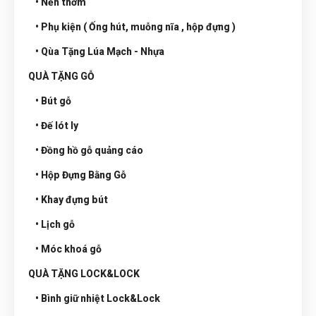
• Nến thơm
• Phụ kiện ( Ống hút, muỗng nĩa , hộp đựng )
• Qùa Tặng Lúa Mạch - Nhựa
QUÀ TẶNG GỖ
• Bút gỗ
• Đế lót ly
• Đồng hồ gỗ quảng cáo
• Hộp Đựng Bằng Gỗ
• Khay đựng bút
• Lịch gỗ
• Móc khoá gỗ
QUÀ TẶNG LOCK&LOCK
• Bình giữ nhiệt Lock&Lock