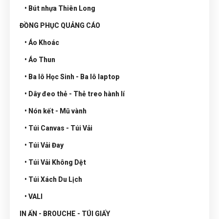
• Bút nhựa Thiên Long
ĐỒNG PHỤC QUẢNG CÁO
• Áo Khoác
• Áo Thun
• Ba lô Học Sinh - Ba lô laptop
• Dây đeo thẻ - Thẻ treo hành lí
• Nón kết - Mũ vành
• Túi Canvas - Túi Vải
• Túi Vải Đay
• Túi Vải Không Dệt
• Túi Xách Du Lịch
• VALI
IN ẤN - BROUCHE - TÚI GIẤY