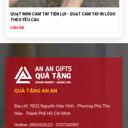
N LOGO
TÚI VẢI BỐ CANVAS IN LOGO THEO YÊU CẦU GIÁ RẺ -
XƯỞNG SẢN XUẤT TÚI VẢI CANVAS
Liên hệ
QUÀ TẶNG AN AN
Địa chỉ: 70/11 Nguyễn Háo Vĩnh - Phường Phú Thọ
Hòa - Thành Phố Hồ Chí Minh
Hotline: 0902418123 - 0707260997