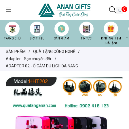
0
TRANG CHỦ
GIỚI THIỆU
SẢN PHẨM
TIN TỨC
KINH NGHIỆM
T
QUÀ TẶNG
SẢN PHẨM
/
QUÀ TẶNG CÔNG NGHỆ
/
Adapter - Sạc chuyển đổi.
/
ADAPTER 02 - Ổ CẮM DU LỊCH ĐA NĂNG