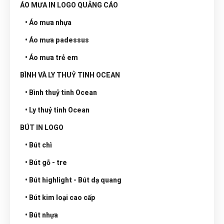
ÁO MƯA IN LOGO QUẢNG CÁO
• Áo mưa nhựa
• Áo mưa padessus
• Áo mưa trẻ em
BÌNH VÀ LY THUỶ TINH OCEAN
• Bình thuỷ tinh Ocean
• Ly thuỷ tinh Ocean
BÚT IN LOGO
• Bút chì
• Bút gỗ - tre
• Bút highlight - Bút dạ quang
• Bút kim loại cao cấp
• Bút nhựa