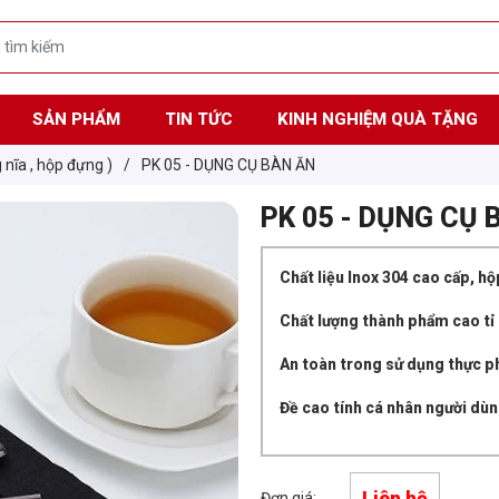
SẢN PHẨM
TIN TỨC
KINH NGHIỆM QUÀ TẶNG
 nĩa , hộp đựng )
/
PK 05 - DỤNG CỤ BÀN ĂN
PK 05 - DỤNG CỤ 
Chất liệu Inox 304 cao cấp, h
Chất lượng thành phẩm cao tỉ 
An toàn trong sử dụng thực p
Đề cao tính cá nhân người dùn
Liên hệ
Đơn giá: