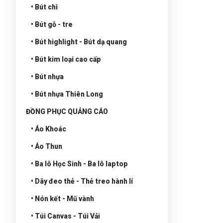
• Bút chì
• Bút gỗ - tre
• Bút highlight - Bút dạ quang
• Bút kim loại cao cấp
• Bút nhựa
• Bút nhựa Thiên Long
ĐỒNG PHỤC QUẢNG CÁO
• Áo Khoác
• Áo Thun
• Ba lô Học Sinh - Ba lô laptop
• Dây đeo thẻ - Thẻ treo hành lí
• Nón kết - Mũ vành
• Túi Canvas - Túi Vải