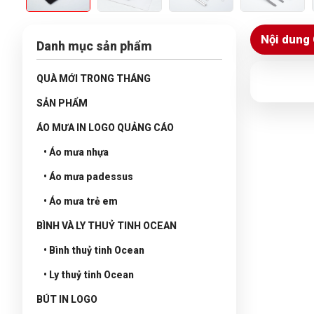
Nội dung 
Danh mục sản phẩm
QUÀ MỚI TRONG THÁNG
SẢN PHẨM
ÁO MƯA IN LOGO QUẢNG CÁO
• Áo mưa nhựa
• Áo mưa padessus
• Áo mưa trẻ em
BÌNH VÀ LY THUỶ TINH OCEAN
• Bình thuỷ tinh Ocean
• Ly thuỷ tinh Ocean
BÚT IN LOGO