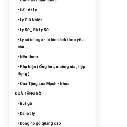
• Đế Lót Ly
• Ly Giữ Nhiệt
• Ly Sứ _ Bộ Ly Sứ
• Ly sứ in logo - In hình ảnh theo yêu
cầu.
• Nến thơm
• Phụ kiện ( Ống hút, muỗng nĩa , hộp
đựng )
• Qùa Tặng Lúa Mạch - Nhựa
QUÀ TẶNG GỖ
• Bút gỗ
• Đế lót ly
• Đồng hồ gỗ quảng cáo