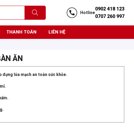
0902 418 123
Hotline
0707 260 997
THANH TOÁN
LIÊN HỆ
BÀN ĂN
ộp đựng lúa mạch an toàn sức khỏe.
mỉ.
hẩm.
g.