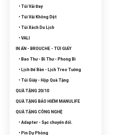
• Túi Vải Đay
• Túi Vải Không Dệt
• Túi Xách Du Lịch
• VALI
IN ẤN - BROUCHE - TÚI GIẤY
• Bao Thư - Bì Thư - Phong Bì
• Lịch Để Bàn - Lịch Treo Tường
• Túi Giấy - Hộp Quà Tặng
QUÀ TẶNG 20/10
QUÀ TẶNG BẢO HIỂM MANULIFE
QUÀ TẶNG CÔNG NGHỆ
• Adapter - Sạc chuyển đổi.
• Pin Dự Phòng