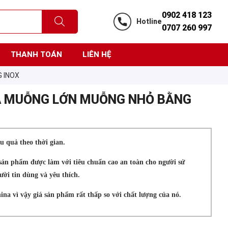
0902 418 123
Hotline
0707 260 997
THANH TOÁN
LIÊN HỆ
 INOX
ĨA MUỖNG LỚN MUỖNG NHỎ BẰNG
ệu quả theo thời gian.
ản phẩm được làm với tiêu chuẩn cao an toàn cho người sử
ời tin dùng và yêu thích.
na vì vậy giá sản phẩm rất thấp so với chất lượng của nó.