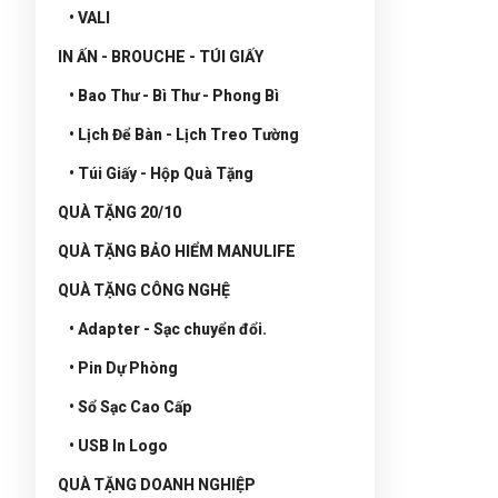
• VALI
IN ẤN - BROUCHE - TÚI GIẤY
• Bao Thư - Bì Thư - Phong Bì
• Lịch Để Bàn - Lịch Treo Tường
• Túi Giấy - Hộp Quà Tặng
QUÀ TẶNG 20/10
QUÀ TẶNG BẢO HIỂM MANULIFE
QUÀ TẶNG CÔNG NGHỆ
• Adapter - Sạc chuyển đổi.
• Pin Dự Phòng
• Sổ Sạc Cao Cấp
• USB In Logo
QUÀ TẶNG DOANH NGHIỆP