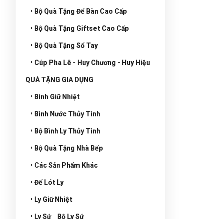
• Bộ Quà Tặng Để Bàn Cao Cấp
• Bộ Quà Tặng Giftset Cao Cấp
• Bộ Quà Tặng Sổ Tay
• Cúp Pha Lê - Huy Chương - Huy Hiệu
QUÀ TẶNG GIA DỤNG
• Bình Giữ Nhiệt
• Bình Nước Thủy Tinh
• Bộ Bình Ly Thủy Tinh
• Bộ Quà Tặng Nhà Bếp
• Các Sản Phẩm Khác
• Đế Lót Ly
• Ly Giữ Nhiệt
• Ly Sứ _ Bộ Ly Sứ