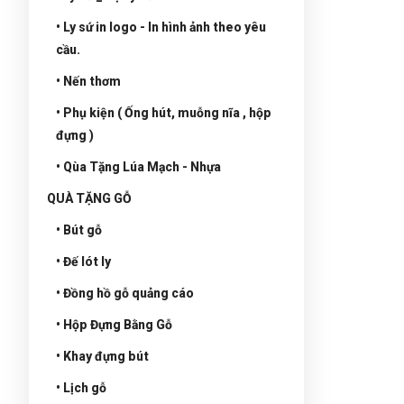
• Ly sứ in logo - In hình ảnh theo yêu
cầu.
• Nến thơm
• Phụ kiện ( Ống hút, muỗng nĩa , hộp
đựng )
• Qùa Tặng Lúa Mạch - Nhựa
QUÀ TẶNG GỖ
• Bút gỗ
• Đế lót ly
• Đồng hồ gỗ quảng cáo
• Hộp Đựng Bằng Gỗ
• Khay đựng bút
• Lịch gỗ