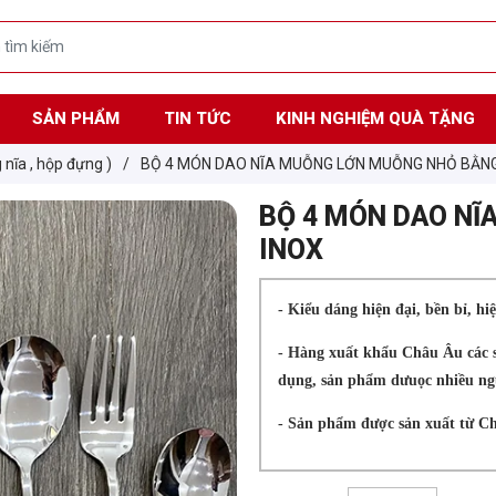
SẢN PHẨM
TIN TỨC
KINH NGHIỆM QUÀ TẶNG
 nĩa , hộp đựng )
/
BỘ 4 MÓN DAO NĨA MUỖNG LỚN MUỖNG NHỎ BẰNG
BỘ 4 MÓN DAO N
INOX
- Kiểu dáng hiện đại, bền bỉ, hi
- Hàng xuất khẩu Châu Âu các s
dụng, sản phẩm dưuọc nhiều ngư
- Sản phẩm được sản xuất từ Chi