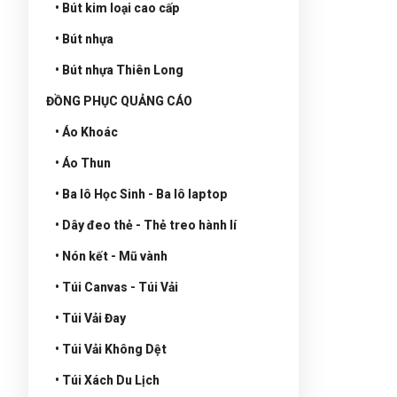
• Bút kim loại cao cấp
• Bút nhựa
• Bút nhựa Thiên Long
ĐỒNG PHỤC QUẢNG CÁO
• Áo Khoác
• Áo Thun
• Ba lô Học Sinh - Ba lô laptop
• Dây đeo thẻ - Thẻ treo hành lí
• Nón kết - Mũ vành
• Túi Canvas - Túi Vải
• Túi Vải Đay
• Túi Vải Không Dệt
• Túi Xách Du Lịch