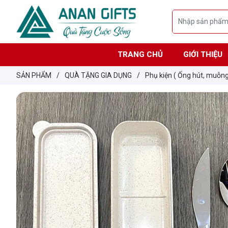
TRANG CHỦ
GIỚI THIỆU
SẢN PHẨM
/
QUÀ TẶNG GIA DỤNG
/
Phụ kiện ( Ống hút, muỗng