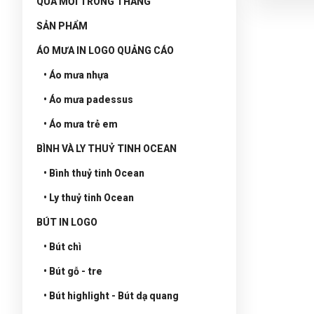
QUÀ MỚI TRONG THÁNG
SẢN PHẨM
ÁO MƯA IN LOGO QUẢNG CÁO
• Áo mưa nhựa
• Áo mưa padessus
• Áo mưa trẻ em
BÌNH VÀ LY THUỶ TINH OCEAN
• Bình thuỷ tinh Ocean
• Ly thuỷ tinh Ocean
BÚT IN LOGO
• Bút chì
• Bút gỗ - tre
• Bút highlight - Bút dạ quang