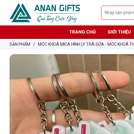
TRANG CHỦ
GIỚI THIỆU
SẢN PHẨM
/
MÓC KHOÁ MICA HÌNH LY TRÀ SỮA - MÓC KHOÁ T