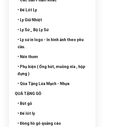
• Đế Lót Ly
• Ly Giữ Nhiệt
• Ly Sứ _ Bộ Ly Sứ
• Ly sứ in logo - In hình ảnh theo yêu
cầu.
• Nến thơm
• Phụ kiện ( Ống hút, muỗng nĩa , hộp
đựng )
• Qùa Tặng Lúa Mạch - Nhựa
QUÀ TẶNG GỖ
• Bút gỗ
• Đế lót ly
• Đồng hồ gỗ quảng cáo