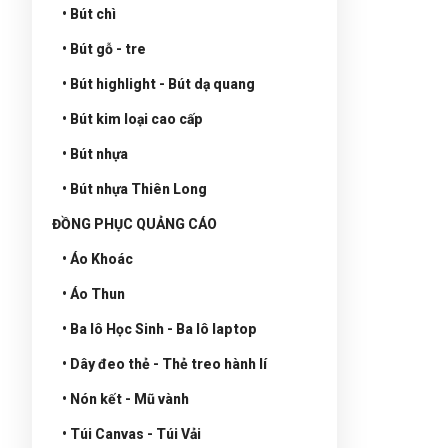
• Bút chì
• Bút gỗ - tre
• Bút highlight - Bút dạ quang
• Bút kim loại cao cấp
• Bút nhựa
• Bút nhựa Thiên Long
ĐỒNG PHỤC QUẢNG CÁO
• Áo Khoác
• Áo Thun
• Ba lô Học Sinh - Ba lô laptop
• Dây đeo thẻ - Thẻ treo hành lí
• Nón kết - Mũ vành
• Túi Canvas - Túi Vải