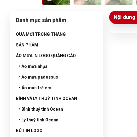
Nội dung 
Danh mục sản phẩm
QUÀ MỚI TRONG THÁNG
SẢN PHẨM
ÁO MƯA IN LOGO QUẢNG CÁO
• Áo mưa nhựa
• Áo mưa padessus
• Áo mưa trẻ em
BÌNH VÀ LY THUỶ TINH OCEAN
• Bình thuỷ tinh Ocean
• Ly thuỷ tinh Ocean
BÚT IN LOGO