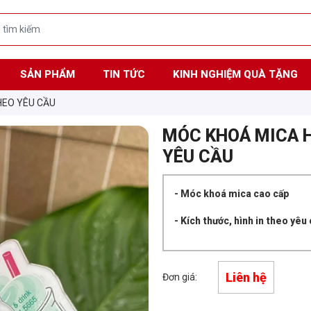
SẢN PHẨM
TIN TỨC
KINH NGHIỆM QUÀ TẶNG
HEO YÊU CẦU
MÓC KHOÁ MICA H
YÊU CẦU
- Móc khoá mica cao cấp
- Kích thước, hình in theo yêu
Liên hệ
Đơn giá: