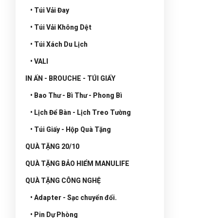
• Túi Vải Đay
• Túi Vải Không Dệt
• Túi Xách Du Lịch
• VALI
IN ẤN - BROUCHE - TÚI GIẤY
• Bao Thư - Bì Thư - Phong Bì
• Lịch Để Bàn - Lịch Treo Tường
• Túi Giấy - Hộp Quà Tặng
QUÀ TẶNG 20/10
QUÀ TẶNG BẢO HIỂM MANULIFE
QUÀ TẶNG CÔNG NGHỆ
• Adapter - Sạc chuyển đổi.
• Pin Dự Phòng