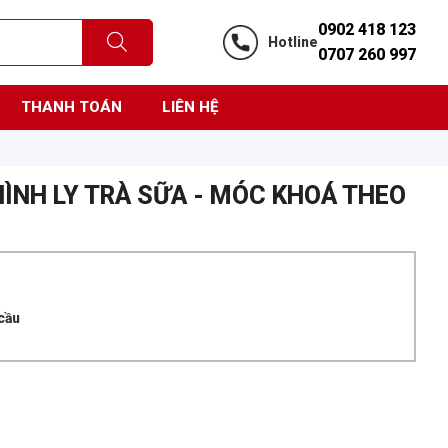
0902 418 123
Hotline
0707 260 997
THANH TOÁN
LIÊN HỆ
ÌNH LY TRÀ SỮA - MÓC KHOÁ THEO
 cầu