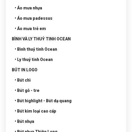
• Áo mưa nhựa
• Áo mưa padessus
• Áo mưa trẻ em
BÌNH VÀ LY THUỶ TINH OCEAN
• Bình thuỷ tinh Ocean
• Ly thuỷ tinh Ocean
BÚT IN LOGO
• Bút chì
• Bút gỗ - tre
• Bút highlight - Bút dạ quang
• Bút kim loại cao cấp
• Bút nhựa
• Bút nhựa Thiên Long