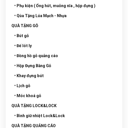
• Phụ kiện ( Ống hút, muỗng nĩa , hộp đựng )
• Qùa Tặng Lúa Mạch - Nhựa
QUÀ TẶNG GỖ
• Bút gỗ
• Đế lót ly
• Đồng hồ gỗ quảng cáo
• Hộp Đựng Bằng Gỗ
• Khay đựng bút
• Lịch gỗ
• Móc khoá gỗ
QUÀ TẶNG LOCK&LOCK
• Bình giữ nhiệt Lock&Lock
QUÀ TẶNG QUẢNG CÁO