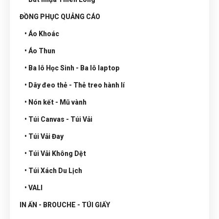
ĐỒNG PHỤC QUẢNG CÁO
• Áo Khoác
• Áo Thun
• Ba lô Học Sinh - Ba lô laptop
• Dây đeo thẻ - Thẻ treo hành lí
• Nón kết - Mũ vành
• Túi Canvas - Túi Vải
• Túi Vải Đay
• Túi Vải Không Dệt
• Túi Xách Du Lịch
• VALI
IN ẤN - BROUCHE - TÚI GIẤY