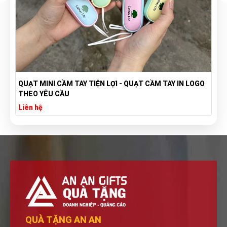
QUẠT MINI CẦM TAY TIỆN LỢI - QUẠT CẦM TAY IN LOGO
THEO YÊU CẦU
Liên hệ
QUÀ TẶNG AN AN