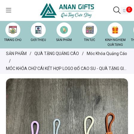
0
TRANG CHỦ
GIỚI THIỆU
SẢN PHẨM
TIN TỨC
KINH NGHIỆM
T
QUÀ TẶNG
SẢN PHẨM
/
QUÀ TẶNG QUẢNG CÁO
/
Móc Khóa Quảng Cáo
/
MÓC KHÓA CHỮ CÁI KẾT HỢP LOGO ĐỔ CAO SU - QUÀ TẶNG GIÁ
RẺ