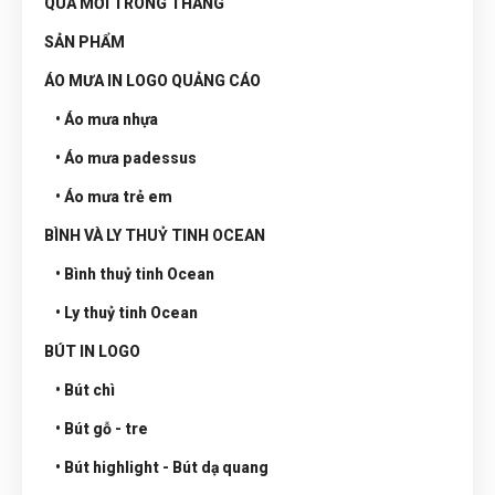
QUÀ MỚI TRONG THÁNG
SẢN PHẨM
ÁO MƯA IN LOGO QUẢNG CÁO
• Áo mưa nhựa
• Áo mưa padessus
• Áo mưa trẻ em
BÌNH VÀ LY THUỶ TINH OCEAN
• Bình thuỷ tinh Ocean
• Ly thuỷ tinh Ocean
BÚT IN LOGO
• Bút chì
• Bút gỗ - tre
• Bút highlight - Bút dạ quang