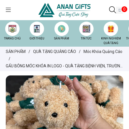
0
TRANG CHỦ
GIỚI THIỆU
SẢN PHẨM
TIN TỨC
KINH NGHIỆM
T
QUÀ TẶNG
SẢN PHẨM
/
QUÀ TẶNG QUẢNG CÁO
/
Móc Khóa Quảng Cáo
/
GẤU BÔNG MÓC KHÓA IN LOGO - QUÀ TẶNG BỆNH VIỆN, TRƯỜNG
HỌC