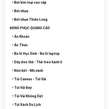
• Bút kim loại cao cấp
• Bút nhựa
• Bút nhựa Thiên Long
ĐỒNG PHỤC QUẢNG CÁO
• Áo Khoác
• Áo Thun
• Ba lô Học Sinh - Ba lô laptop
• Dây đeo thẻ - Thẻ treo hành lí
• Nón kết - Mũ vành
• Túi Canvas - Túi Vải
• Túi Vải Đay
• Túi Vải Không Dệt
• Túi Xách Du Lịch