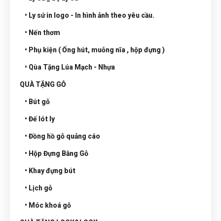
• Ly sứ in logo - In hình ảnh theo yêu cầu.
• Nến thơm
• Phụ kiện ( Ống hút, muỗng nĩa , hộp đựng )
• Qùa Tặng Lúa Mạch - Nhựa
QUÀ TẶNG GỖ
• Bút gỗ
• Đế lót ly
• Đồng hồ gỗ quảng cáo
• Hộp Đựng Bằng Gỗ
• Khay đựng bút
• Lịch gỗ
• Móc khoá gỗ