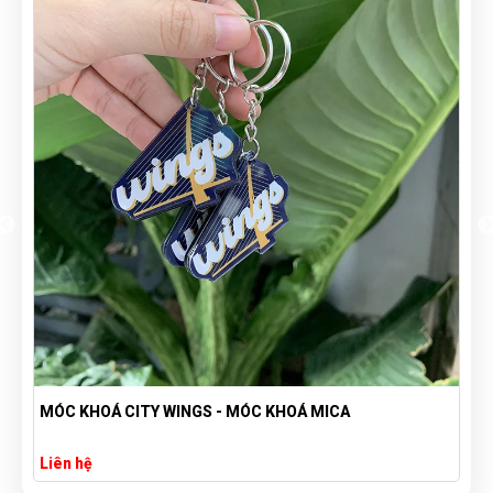
Y WINGS - MÓC KHOÁ MICA
MÓC KHÓA ĐỔ KEO C
THEO YÊU CẦU GIÁ 
Liên hệ