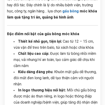
hay đối tác. Đây chính là lý do nhiều bệnh viện, trường
học, công ty, ngân hàng… lựa chọn
gấu bông
móc khóa
làm quà tặng tri ân, quảng bá hình ảnh
.
Đặc điểm nổi bật của gấu bông móc khóa
Thiết kế nhỏ gọn, tiện lợi:
Cao từ 12 – 15 cm,
vừa vặn để treo trên balo, túi xách hoặc chìa khóa.
Chất liệu cao cấp:
Được làm từ bông nhồi mềm
mại, vải nhung/nỉ an toàn, tạo cảm giác dễ chịu khi
cầm nắm.
Kiểu dáng đáng yêu:
Khuôn mặt gấu dễ thương,
đôi mắt đen long lanh, dễ tạo thiện cảm với người
nhận.
In logo thương hiệu nổi bật:
Mỗi chú gấu bông
được mặc áo thun riêng, in logo hoặc thông điệp
của doanh nghiệp/bệnh viện, giúp tăng độ nhận diện