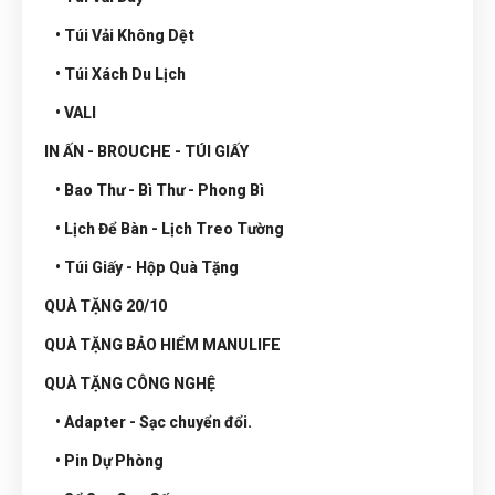
• Túi Vải Không Dệt
• Túi Xách Du Lịch
• VALI
IN ẤN - BROUCHE - TÚI GIẤY
• Bao Thư - Bì Thư - Phong Bì
• Lịch Để Bàn - Lịch Treo Tường
• Túi Giấy - Hộp Quà Tặng
QUÀ TẶNG 20/10
QUÀ TẶNG BẢO HIỂM MANULIFE
QUÀ TẶNG CÔNG NGHỆ
• Adapter - Sạc chuyển đổi.
• Pin Dự Phòng