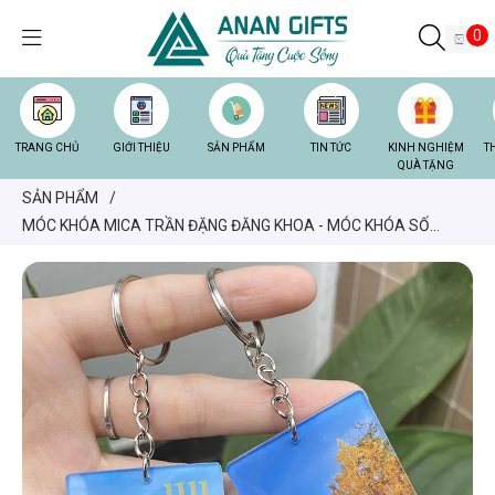
0
TRANG CHỦ
GIỚI THIỆU
SẢN PHẨM
TIN TỨC
KINH NGHIỆM
T
QUÀ TẶNG
SẢN PHẨM
/
MÓC KHÓA MICA TRẦN ĐẶNG ĐĂNG KHOA - MÓC KHÓA SỐ
LƯỢNG LỚN