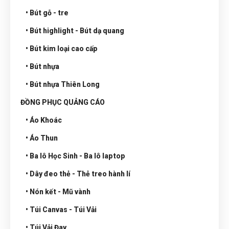
• Bút gỗ - tre
• Bút highlight - Bút dạ quang
• Bút kim loại cao cấp
• Bút nhựa
• Bút nhựa Thiên Long
ĐỒNG PHỤC QUẢNG CÁO
• Áo Khoác
• Áo Thun
• Ba lô Học Sinh - Ba lô laptop
• Dây đeo thẻ - Thẻ treo hành lí
• Nón kết - Mũ vành
• Túi Canvas - Túi Vải
• Túi Vải Đay