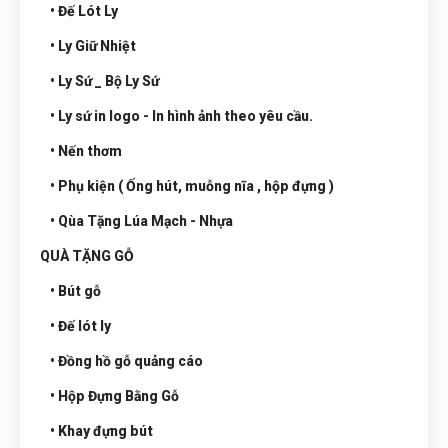
• Đế Lót Ly
• Ly Giữ Nhiệt
• Ly Sứ _ Bộ Ly Sứ
• Ly sứ in logo - In hình ảnh theo yêu cầu.
• Nến thơm
• Phụ kiện ( Ống hút, muỗng nĩa , hộp đựng )
• Qùa Tặng Lúa Mạch - Nhựa
QUÀ TẶNG GỖ
• Bút gỗ
• Đế lót ly
• Đồng hồ gỗ quảng cáo
• Hộp Đựng Bằng Gỗ
• Khay đựng bút