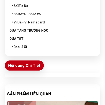
• Sổ Bìa Da
• Sổ note - Sổ lò xo
• Ví Da - Ví Namecard
QUÀ TẶNG TRƯỜNG HỌC
QUÀ TẾT
• Bao Lì Xì
Nội dung Chi Tiết
SẢN PHẨM LIÊN QUAN