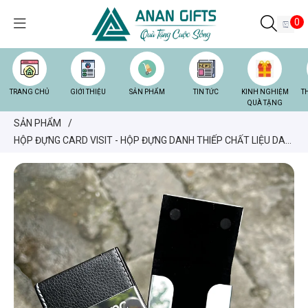
0
TRANG CHỦ
GIỚI THIỆU
SẢN PHẨM
TIN TỨC
KINH NGHIỆM
T
QUÀ TẶNG
SẢN PHẨM
/
HỘP ĐỰNG CARD VISIT - HỘP ĐỰNG DANH THIẾP CHẤT LIỆU DA
PU KHẮC LOGO