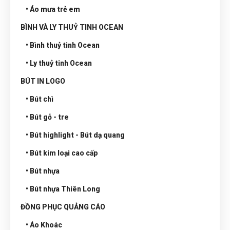
• Áo mưa trẻ em
BÌNH VÀ LY THUỶ TINH OCEAN
• Bình thuỷ tinh Ocean
• Ly thuỷ tinh Ocean
BÚT IN LOGO
• Bút chì
• Bút gỗ - tre
• Bút highlight - Bút dạ quang
• Bút kim loại cao cấp
• Bút nhựa
• Bút nhựa Thiên Long
ĐỒNG PHỤC QUẢNG CÁO
• Áo Khoác