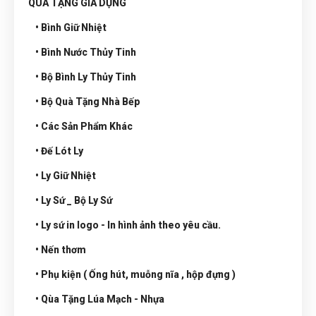
QUÀ TẶNG GIA DỤNG
• Bình Giữ Nhiệt
• Bình Nước Thủy Tinh
• Bộ Bình Ly Thủy Tinh
• Bộ Quà Tặng Nhà Bếp
• Các Sản Phẩm Khác
• Đế Lót Ly
• Ly Giữ Nhiệt
• Ly Sứ _ Bộ Ly Sứ
• Ly sứ in logo - In hình ảnh theo yêu cầu.
• Nến thơm
• Phụ kiện ( Ống hút, muỗng nĩa , hộp đựng )
• Qùa Tặng Lúa Mạch - Nhựa