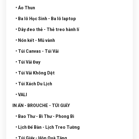
• Áo Thun
• Ba lô Học Sinh - Ba lô laptop
• Dây đeo thẻ - Thẻ treo hành lí
• Nón kết - Mũ vành
• Túi Canvas - Túi Vải
• Túi Vải Đay
• Túi Vải Không Dệt
• Túi Xách Du Lịch
• VALI
IN ẤN - BROUCHE - TÚI GIẤY
• Bao Thư - Bì Thư - Phong Bì
• Lịch Để Bàn - Lịch Treo Tường
• Túi Giấy - Hộp Quà Tặng