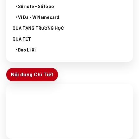
• Sổ note - Sổ lò xo
• Ví Da - Ví Namecard
QUÀ TẶNG TRƯỜNG HỌC
QUÀ TẾT
• Bao Lì Xì
Nội dung Chi Tiết