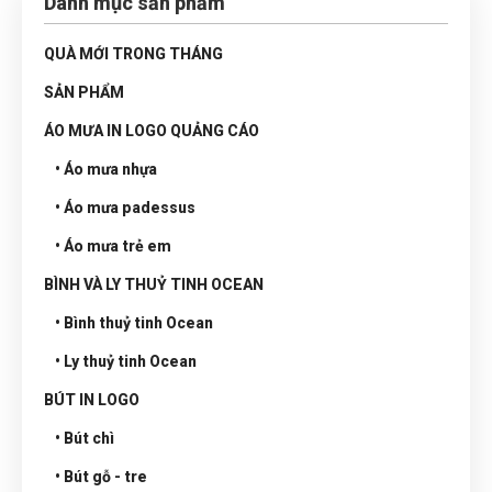
Danh mục sản phẩm
QUÀ MỚI TRONG THÁNG
SẢN PHẨM
ÁO MƯA IN LOGO QUẢNG CÁO
• Áo mưa nhựa
• Áo mưa padessus
• Áo mưa trẻ em
BÌNH VÀ LY THUỶ TINH OCEAN
• Bình thuỷ tinh Ocean
• Ly thuỷ tinh Ocean
BÚT IN LOGO
• Bút chì
• Bút gỗ - tre