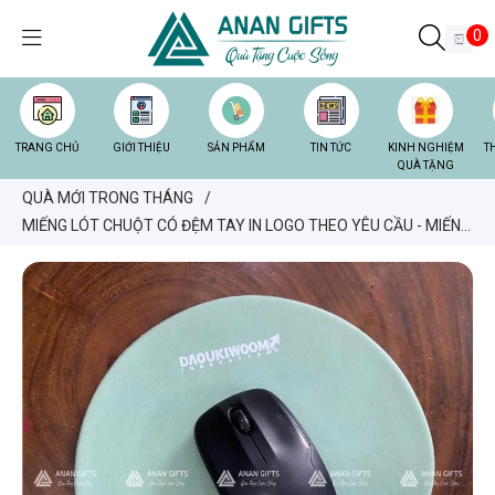
0
TRANG CHỦ
GIỚI THIỆU
SẢN PHẨM
TIN TỨC
KINH NGHIỆM
T
QUÀ TẶNG
QUÀ MỚI TRONG THÁNG
/
MIẾNG LÓT CHUỘT CÓ ĐỆM TAY IN LOGO THEO YÊU CẦU - MIẾNG
LÓT CHUỘT CÓ ĐỆM TAY GIÁ RẺ