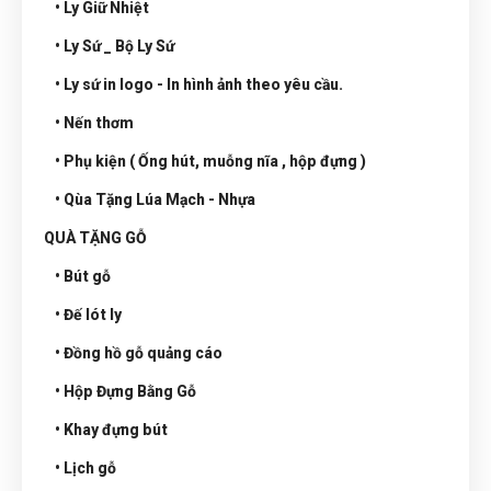
• Ly Giữ Nhiệt
• Ly Sứ _ Bộ Ly Sứ
• Ly sứ in logo - In hình ảnh theo yêu cầu.
• Nến thơm
• Phụ kiện ( Ống hút, muỗng nĩa , hộp đựng )
• Qùa Tặng Lúa Mạch - Nhựa
QUÀ TẶNG GỖ
• Bút gỗ
• Đế lót ly
• Đồng hồ gỗ quảng cáo
• Hộp Đựng Bằng Gỗ
• Khay đựng bút
• Lịch gỗ