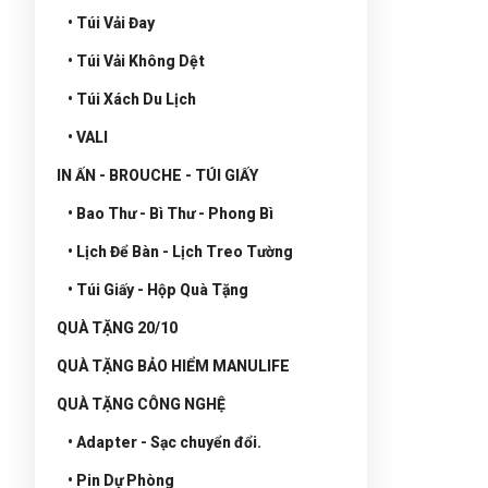
• Túi Vải Đay
• Túi Vải Không Dệt
• Túi Xách Du Lịch
• VALI
IN ẤN - BROUCHE - TÚI GIẤY
• Bao Thư - Bì Thư - Phong Bì
• Lịch Để Bàn - Lịch Treo Tường
• Túi Giấy - Hộp Quà Tặng
QUÀ TẶNG 20/10
QUÀ TẶNG BẢO HIỂM MANULIFE
QUÀ TẶNG CÔNG NGHỆ
• Adapter - Sạc chuyển đổi.
• Pin Dự Phòng