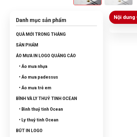
Nội dung 
Danh mục sản phẩm
QUÀ MỚI TRONG THÁNG
SẢN PHẨM
ÁO MƯA IN LOGO QUẢNG CÁO
• Áo mưa nhựa
• Áo mưa padessus
• Áo mưa trẻ em
BÌNH VÀ LY THUỶ TINH OCEAN
• Bình thuỷ tinh Ocean
• Ly thuỷ tinh Ocean
BÚT IN LOGO