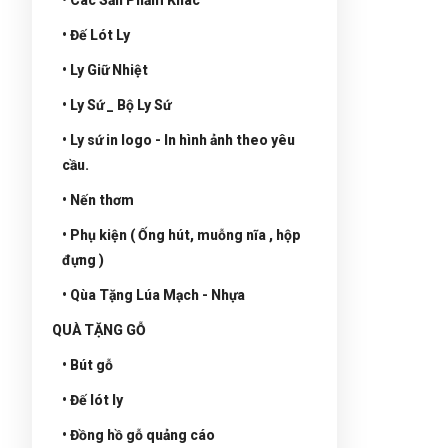
• Đế Lót Ly
• Ly Giữ Nhiệt
• Ly Sứ _ Bộ Ly Sứ
• Ly sứ in logo - In hình ảnh theo yêu
cầu.
• Nến thơm
• Phụ kiện ( Ống hút, muỗng nĩa , hộp
đựng )
• Qùa Tặng Lúa Mạch - Nhựa
QUÀ TẶNG GỖ
• Bút gỗ
• Đế lót ly
• Đồng hồ gỗ quảng cáo