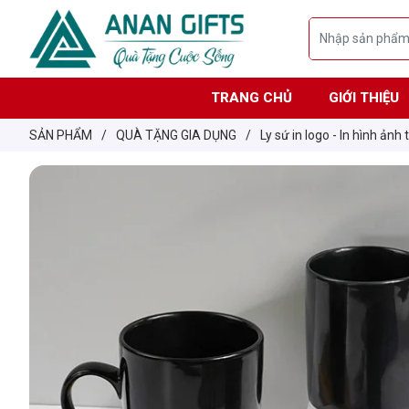
TRANG CHỦ
GIỚI THIỆU
SẢN PHẨM
/
QUÀ TẶNG GIA DỤNG
/
Ly sứ in logo - In hình ảnh