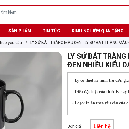
SẢN PHẨM
TIN TỨC
KINH NGHIỆM QUÀ TẶNG
 theo yêu cầu.
/
LY SỨ BÁT TRÀNG MÀU ĐEN - LY SỨ BÁT TRÀNG MÀU 
LY SỨ BÁT TRÀNG
ĐEN NHIỀU KIỂU 
- Ly có thiết kế hình trụ đơn gi
- Điều đặc biệt của chiếc ly nà
- Logo: in ấn theo yêu cầu của 
Liên hệ
Đơn giá: