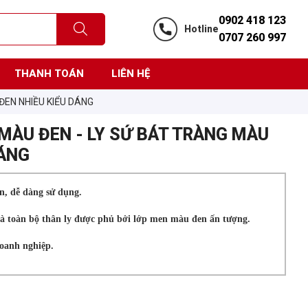
0902 418 123
Hotline
0707 260 997
THANH TOÁN
LIÊN HỆ
ĐEN NHIỀU KIỂU DÁNG
 MÀU ĐEN - LY SỨ BÁT TRÀNG MÀU
DÁNG
ản, dễ dàng sử dụng.
y là toàn bộ thân ly được phủ bởi lớp men màu đen ấn tượng.
doanh nghiệp.