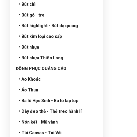
• Bút chì
• Bút gỗ - tre
• Bút highlight - Bút dạ quang
• Bút kim loại cao cấp
• Bút nhựa
• Bút nhựa Thiên Long
ĐỒNG PHỤC QUẢNG CÁO
• Áo Khoác
• Áo Thun
• Ba lô Học Sinh - Ba lô laptop
• Dây đeo thẻ - Thẻ treo hành lí
• Nón kết - Mũ vành
• Túi Canvas - Túi Vải