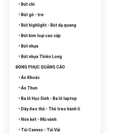
• Bút chì
• Bút gỗ - tre
• Bút highlight - Bút dạ quang
• Bút kim loại cao cấp
• Bút nhựa
• Bút nhựa Thiên Long
ĐỒNG PHỤC QUẢNG CÁO
• Áo Khoác
• Áo Thun
• Ba lô Học Sinh - Ba lô laptop
• Dây đeo thẻ - Thẻ treo hành lí
• Nón kết - Mũ vành
• Túi Canvas - Túi Vải