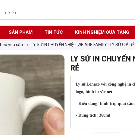
SẢN PHẨM
TIN TỨC
KINH NGHIỆM QUÀ TẶNG
 theo yêu cầu.
/
LY SỨ IN CHUYỂN NHIỆT WE ARE FAMILY - LY SỨ GIÁ RẺ
LY SỨ IN CHUYỂN 
RẺ
Ly sứ Lohaco với công nghệ in ch
logo, hình in sắc nét
- Kiểu dáng: hình trụ, quai cầ
- Dung tích: 360ml