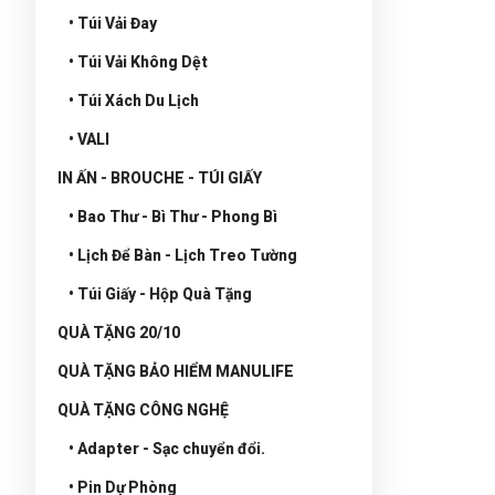
• Túi Vải Đay
• Túi Vải Không Dệt
• Túi Xách Du Lịch
• VALI
IN ẤN - BROUCHE - TÚI GIẤY
• Bao Thư - Bì Thư - Phong Bì
• Lịch Để Bàn - Lịch Treo Tường
• Túi Giấy - Hộp Quà Tặng
QUÀ TẶNG 20/10
QUÀ TẶNG BẢO HIỂM MANULIFE
QUÀ TẶNG CÔNG NGHỆ
• Adapter - Sạc chuyển đổi.
• Pin Dự Phòng