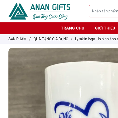
TRANG CHỦ
GIỚI THIỆU
SẢN PHẨM
/
QUÀ TẶNG GIA DỤNG
/
Ly sứ in logo - In hình ảnh