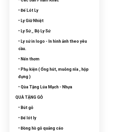
• Đế Lót Ly
• Ly Giữ Nhiệt
• Ly Sứ _ Bộ Ly Sứ
• Ly sứ in logo - In hình ảnh theo yêu
cầu.
• Nến thơm
• Phụ kiện ( Ống hút, muỗng nĩa , hộp
đựng )
• Qùa Tặng Lúa Mạch - Nhựa
QUÀ TẶNG GỖ
• Bút gỗ
• Đế lót ly
• Đồng hồ gỗ quảng cáo