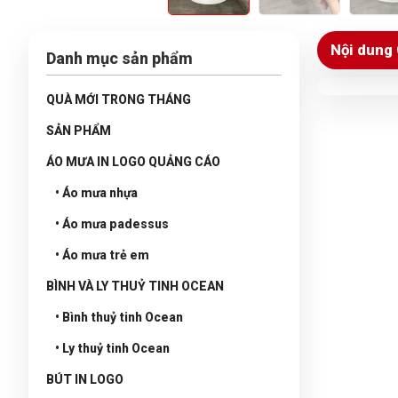
Nội dung 
Danh mục sản phẩm
QUÀ MỚI TRONG THÁNG
SẢN PHẨM
ÁO MƯA IN LOGO QUẢNG CÁO
• Áo mưa nhựa
• Áo mưa padessus
• Áo mưa trẻ em
BÌNH VÀ LY THUỶ TINH OCEAN
• Bình thuỷ tinh Ocean
• Ly thuỷ tinh Ocean
BÚT IN LOGO