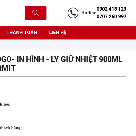
0902 418 123
Hotline
0707 260 997
THANH TOÁN
LIÊN HỆ
OGO- IN HÌNH - LY GIỮ NHIỆT 900ML
RMIT
 khỏe.
 khách hàng.