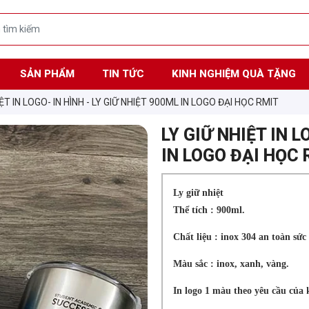
SẢN PHẨM
TIN TỨC
KINH NGHIỆM QUÀ TẶNG
IỆT IN LOGO- IN HÌNH - LY GIỮ NHIỆT 900ML IN LOGO ĐẠI HỌC RMIT
LY GIỮ NHIỆT IN L
IN LOGO ĐẠI HỌC 
Ly giữ nhiệt
Thể tích : 900ml.
Chất liệu : inox 304 an toàn sức
Màu sắc : inox, xanh, vàng.
In logo 1 màu theo yêu cầu của