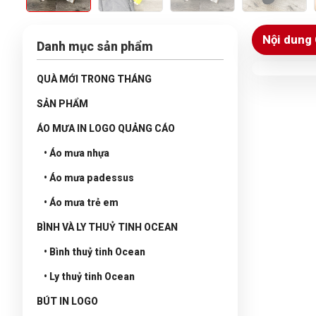
Nội dung 
Danh mục sản phẩm
QUÀ MỚI TRONG THÁNG
SẢN PHẨM
ÁO MƯA IN LOGO QUẢNG CÁO
• Áo mưa nhựa
• Áo mưa padessus
• Áo mưa trẻ em
BÌNH VÀ LY THUỶ TINH OCEAN
• Bình thuỷ tinh Ocean
• Ly thuỷ tinh Ocean
BÚT IN LOGO