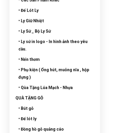
• Đế Lót Ly
• Ly Giữ Nhiệt
• Ly Sứ _ Bộ Ly Sứ
• Ly sứ in logo - In hình ảnh theo yêu
cầu.
• Nến thơm
• Phụ kiện ( Ống hút, muỗng nĩa , hộp
đựng )
• Qùa Tặng Lúa Mạch - Nhựa
QUÀ TẶNG GỖ
• Bút gỗ
• Đế lót ly
• Đồng hồ gỗ quảng cáo