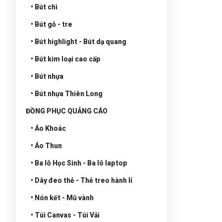
• Bút chì
• Bút gỗ - tre
• Bút highlight - Bút dạ quang
• Bút kim loại cao cấp
• Bút nhựa
• Bút nhựa Thiên Long
ĐỒNG PHỤC QUẢNG CÁO
• Áo Khoác
• Áo Thun
• Ba lô Học Sinh - Ba lô laptop
• Dây đeo thẻ - Thẻ treo hành lí
• Nón kết - Mũ vành
• Túi Canvas - Túi Vải