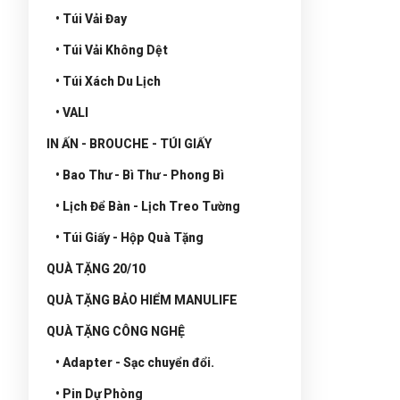
• Túi Vải Đay
• Túi Vải Không Dệt
• Túi Xách Du Lịch
• VALI
IN ẤN - BROUCHE - TÚI GIẤY
• Bao Thư - Bì Thư - Phong Bì
• Lịch Để Bàn - Lịch Treo Tường
• Túi Giấy - Hộp Quà Tặng
QUÀ TẶNG 20/10
QUÀ TẶNG BẢO HIỂM MANULIFE
QUÀ TẶNG CÔNG NGHỆ
• Adapter - Sạc chuyển đổi.
• Pin Dự Phòng