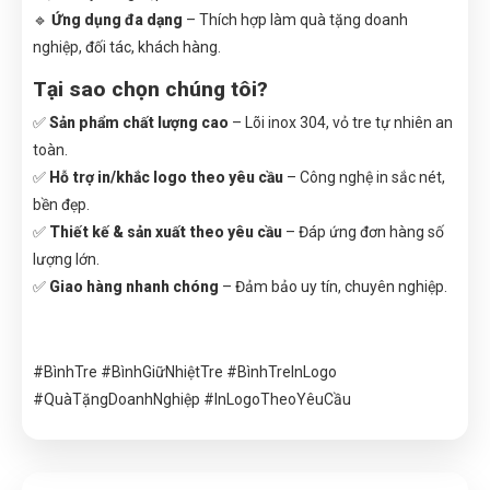
🔹
Ứng dụng đa dạng
– Thích hợp làm quà tặng doanh
nghiệp, đối tác, khách hàng.
Tại sao chọn chúng tôi?
✅
Sản phẩm chất lượng cao
– Lõi inox 304, vỏ tre tự nhiên an
toàn.
✅
Hỗ trợ in/khắc logo theo yêu cầu
– Công nghệ in sắc nét,
bền đẹp.
✅
Thiết kế & sản xuất theo yêu cầu
– Đáp ứng đơn hàng số
lượng lớn.
✅
Giao hàng nhanh chóng
– Đảm bảo uy tín, chuyên nghiệp.
#BìnhTre #BìnhGiữNhiệtTre #BìnhTreInLogo
#QuàTặngDoanhNghiệp #InLogoTheoYêuCầu