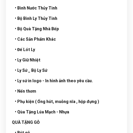
• Bình Nước Thủy Tinh
• Bộ Bình Ly Thủy Tinh
• Bộ Quà Tặng Nhà Bếp
• Các Sản Phẩm Khác
• Đế Lót Ly
• Ly Giữ Nhiệt
• Ly Sứ _ Bộ Ly Sứ
• Ly sứ in logo - In hình ảnh theo yêu cầu.
• Nến thơm
• Phụ kiện ( Ống hút, muỗng nĩa , hộp đựng )
• Qùa Tặng Lúa Mạch - Nhựa
QUÀ TẶNG GỖ
• Bút gỗ