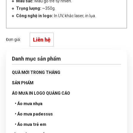
🔸
Màu sắc:
Màu gỗ tre tự nhiên.
🔸
Trọng lượng:
~350g.
🔸
Công nghệ in logo:
In UV, khắc laser, in lụa.
Liên hệ
Đơn giá:
Danh mục sản phẩm
QUÀ MỚI TRONG THÁNG
SẢN PHẨM
ÁO MƯA IN LOGO QUẢNG CÁO
• Áo mưa nhựa
• Áo mưa padessus
• Áo mưa trẻ em