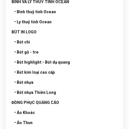
BÌNH VÀ LY THUỶ TINH OCEAN
• Bình thuỷ tinh Ocean
• Ly thuỷ tinh Ocean
BÚT IN LOGO
• Bút chì
• Bút gỗ - tre
• Bút highlight - Bút dạ quang
• Bút kim loại cao cấp
• Bút nhựa
• Bút nhựa Thiên Long
ĐỒNG PHỤC QUẢNG CÁO
• Áo Khoác
• Áo Thun