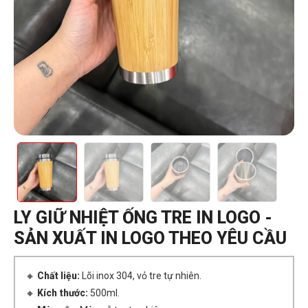
LY GIỮ NHIỆT ỐNG TRE IN LOGO -
SẢN XUẤT IN LOGO THEO YÊU CẦU
🔸
Chất liệu:
Lõi inox 304, vỏ tre tự nhiên.
🔸
Kích thước:
500ml.