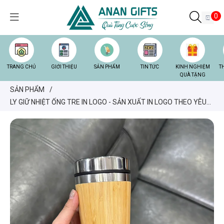
0
TRANG CHỦ
GIỚI THIỆU
SẢN PHẨM
TIN TỨC
KINH NGHIỆM
T
QUÀ TẶNG
SẢN PHẨM
/
LY GIỮ NHIỆT ỐNG TRE IN LOGO - SẢN XUẤT IN LOGO THEO YÊU
CẦU