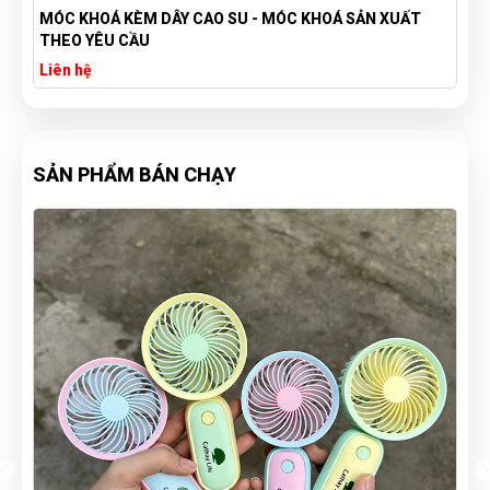
MÓC KHOÁ KÈM DÂY CAO SU - MÓC KHOÁ SẢN XUẤT
BL 16
THEO YÊU CẦU
Liên hệ
Liên 
SẢN PHẨM BÁN CHẠY