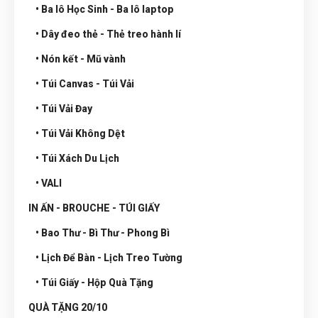
• Ba lô Học Sinh - Ba lô laptop
• Dây đeo thẻ - Thẻ treo hành lí
• Nón kết - Mũ vành
• Túi Canvas - Túi Vải
• Túi Vải Đay
• Túi Vải Không Dệt
• Túi Xách Du Lịch
• VALI
IN ẤN - BROUCHE - TÚI GIẤY
• Bao Thư - Bì Thư - Phong Bì
• Lịch Để Bàn - Lịch Treo Tường
• Túi Giấy - Hộp Quà Tặng
QUÀ TẶNG 20/10