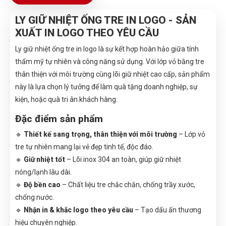
LY GIỮ NHIỆT ỐNG TRE IN LOGO - SẢN
XUẤT IN LOGO THEO YÊU CẦU
Ly giữ nhiệt ống tre in logo là sự kết hợp hoàn hảo giữa tính
thẩm mỹ tự nhiên và công năng sử dụng. Với lớp vỏ bằng tre
thân thiện với môi trường cùng lõi giữ nhiệt cao cấp, sản phẩm
này là lựa chọn lý tưởng để làm quà tặng doanh nghiệp, sự
kiện, hoặc quà tri ân khách hàng.
Đặc điểm sản phẩm
🔹
Thiết kế sang trọng, thân thiện với môi trường
– Lớp vỏ
tre tự nhiên mang lại vẻ đẹp tinh tế, độc đáo.
🔹
Giữ nhiệt tốt
– Lõi inox 304 an toàn, giúp giữ nhiệt
nóng/lạnh lâu dài.
🔹
Độ bền cao
– Chất liệu tre chắc chắn, chống trầy xước,
chống nước.
🔹
Nhận in & khắc logo theo yêu cầu
– Tạo dấu ấn thương
hiệu chuyên nghiệp.